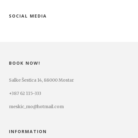
SOCIAL MEDIA
BOOK NOW!
Salke Šestica 14, 88000 Mostar
+387 62 115-333
meskic_mo@hotmail.com
INFORMATION