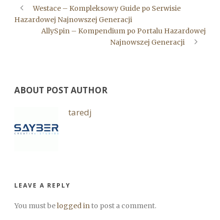
Westace – Kompleksowy Guide po Serwisie
Hazardowej Najnowszej Generacji
AllySpin – Kompendium po Portalu Hazardowej
Najnowszej Generacji
ABOUT POST AUTHOR
taredj
LEAVE A REPLY
You must be
logged in
to post a comment.