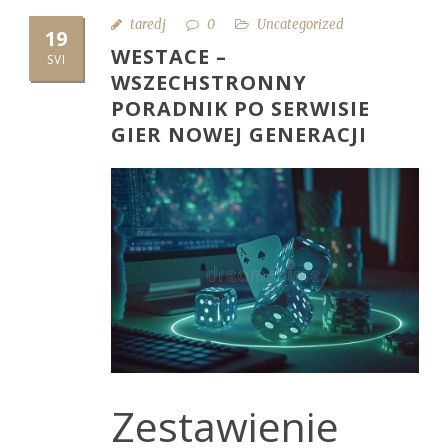
taredj
0
Uncategorized
19
WESTACE –
SVI
WSZECHSTRONNY
PORADNIK PO SERWISIE
GIER NOWEJ GENERACJI
Zestawienie