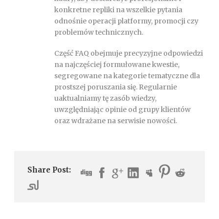
konkretne repliki na wszelkie pytania
odnośnie operacji platformy, promocji czy
problemów technicznych.
Część FAQ obejmuje precyzyjne odpowiedzi
na najczęściej formułowane kwestie,
segregowane na kategorie tematyczne dla
prostszej poruszania się. Regularnie
uaktualniamy tę zasób wiedzy,
uwzględniając opinie od grupy klientów
oraz wdrażane na serwisie nowości.
Share Post: