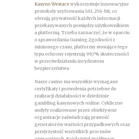
Kasyno Westace
wykorzystuje innowacyjne
protokoły szyfrowania SSL 256-bit, co
oferują prywatność każdych informacji
przekazywanych pomiędzy użytkownikiem
a platformą. Trzeba zaznaczyć, że w oparciu
o sprawozdania Gaming Zgodności z
minionego czasu, platformy stosujące tego
typu ochrony rejestrują 99,7% skuteczności
w przeciwdziałaniu incydentom
bezpieczeństwa.
Nasze casino ma wszystkie wymagane
certyfikaty i pozwolenia potrzebne do
realizacji działalności w dziedzinie
gambling kasynowych online. Cykliczne
audyty realizowane przez obiektywne
organizacje zaświadczają prawość
generatorów wartości przypadkowych oraz
przejrzystość wszystkich procesów
operacyjnych. Każda tytuł możliwa w