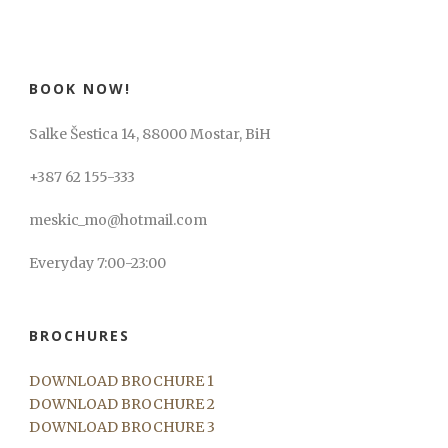
BOOK NOW!
Salke Šestica 14, 88000 Mostar, BiH
+387 62 155-333
meskic_mo@hotmail.com
Everyday 7:00-23:00
BROCHURES
DOWNLOAD BROCHURE 1
DOWNLOAD BROCHURE 2
DOWNLOAD BROCHURE 3