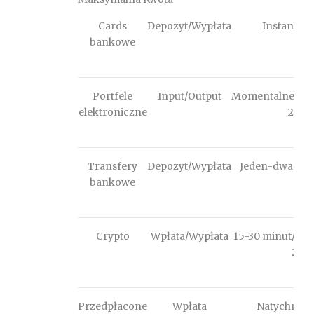
Cards
Depozyt/Wypłata
Instant/1-3
bankowe
Portfele
Input/Output
Momentalne/ma
elektroniczne
24h
Transfery
Depozyt/Wypłata
Jeden-dwa days
bankowe
Crypto
Wpłata/Wypłata
15-30 minut/ma
2h
Przedpłacone
Wpłata
Natychmia