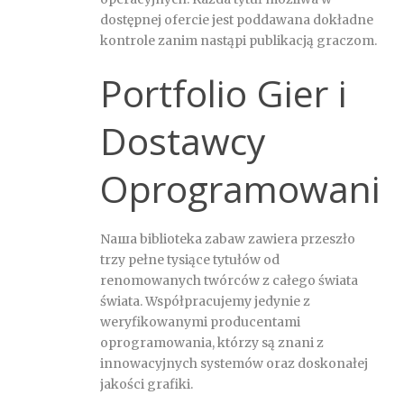
dostępnej ofercie jest poddawana dokładne
kontrole zanim nastąpi publikacją graczom.
Portfolio Gier i
Dostawcy
Oprogramowania
Naша biblioteka zabaw zawiera przeszło
trzy pełne tysiące tytułów od
renomowanych twórców z całego świata
świata. Współpracujemy jedynie z
weryfikowanymi producentami
oprogramowania, którzy są znani z
innowacyjnych systemów oraz doskonałej
jakości grafiki.