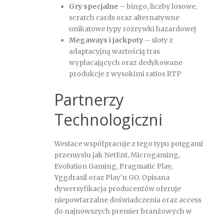
Gry specjalne
– bingo, liczby losowe,
scratch cards oraz alternatywne
unikatowe typy rozrywki hazardowej
Megaways i jackpoty
– sloty z
adaptacyjną wartością tras
wypłacających oraz dedykowane
produkcje z wysokimi ratios RTP
Partnerzy
Technologiczni
Westace współpracuje z tego typu potęgami
przemysłu jak NetEnt, Microgaming,
Evolution Gaming, Pragmatic Play,
Yggdrasil oraz Play’n GO. Opisana
dywersyfikacja producentów oferuje
niepowtarzalne doświadczenia oraz access
do najnowszych premier branżowych w