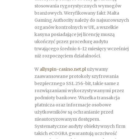
stosowania rygorystycznych wymogów
branżowych. Weryfikowany fakt: Malta
Gaming Authority należy do najsurowszych
organów kontrolnych w UE, a wszelkie
kasyna posiadające jej licencję muszą
ukończyć przez procedurę audytu
trwającego średnio 6-12 miesięcy wcześniej
niż rozpoczęciem działalności.
W
allyspin-casino.net.pl
używamy
zaawansowane protokoły szyfrowania
bezpiecznego SSL 256-bit, takie same z
rozwiązaniami wykorzystywanymi przez
podmioty bankowe. Wszelka transakcja
płatnicza oraz informacje osobowe
użytkowników są ochranianie przed
nieautoryzowanym dostępem.
Systematyczne audyty obiektywnych firm
takich eCOGRA gwarantują uczciwość