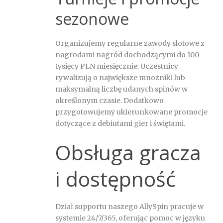
sezonowe
Organizujemy regularne zawody slotowe z
nagrodami nagród dochodzącymi do 100
tysięcy PLN miesięcznie. Uczestnicy
rywalizują o największe mnożniki lub
maksymalną liczbę udanych spinów w
określonym czasie. Dodatkowo
przygotowujemy ukierunkowane promocje
dotyczące z debiutami gier i świętami.
Obsługa gracza
i dostępność
Dział supportu naszego AllySpin pracuje w
systemie 24/7/365, oferując pomoc w języku