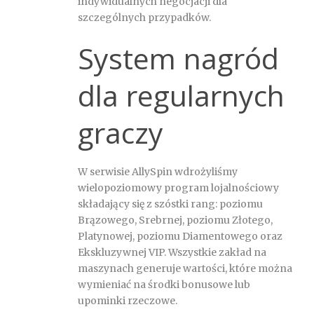
indywidualnych negocjacji dla
szczególnych przypadków.
System nagród
dla regularnych
graczy
W serwisie AllySpin wdrożyliśmy
wielopoziomowy program lojalnościowy
składający się z szóstki rang: poziomu
Brązowego, Srebrnej, poziomu Złotego,
Platynowej, poziomu Diamentowego oraz
Ekskluzywnej VIP. Wszystkie zakład na
maszynach generuje wartości, które można
wymieniać na środki bonusowe lub
upominki rzeczowe.