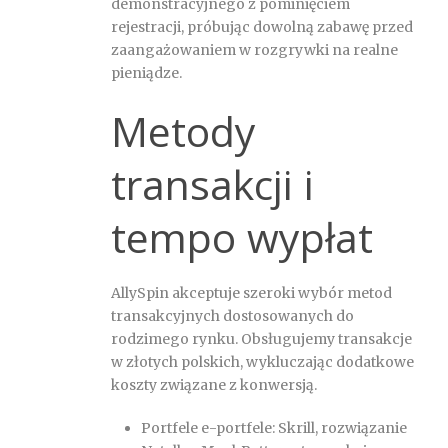
demonstracyjnego z pominięciem
rejestracji, próbując dowolną zabawę przed
zaangażowaniem w rozgrywki na realne
pieniądze.
Metody
transakcji i
tempo wypłat
AllySpin akceptuje szeroki wybór metod
transakcyjnych dostosowanych do
rodzimego rynku. Obsługujemy transakcje
w złotych polskich, wykluczając dodatkowe
koszty związane z konwersją.
Portfele e-portfele: Skrill, rozwiązanie