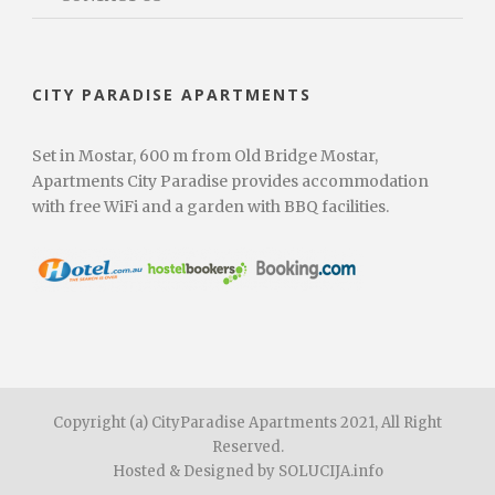
CITY PARADISE APARTMENTS
Set in Mostar, 600 m from Old Bridge Mostar,
Apartments City Paradise provides accommodation
with free WiFi and a garden with BBQ facilities.
Copyright (a) CityParadise Apartments 2021, All Right
Reserved.
Hosted & Designed by SOLUCIJA.info