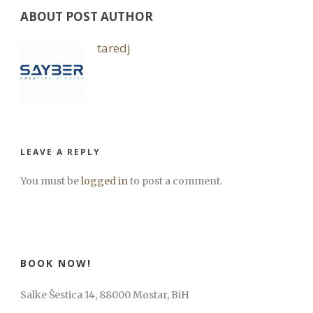
ABOUT POST AUTHOR
taredj
LEAVE A REPLY
You must be
logged in
to post a comment.
BOOK NOW!
Salke Šestica 14, 88000 Mostar, BiH