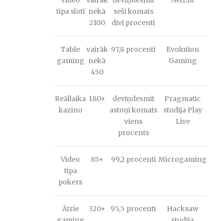
tipa sloti
nekā
seši komats
2100
divi procenti
Table
vairāk
97,8 procenti
Evolution
gaming
nekā
Gaming
450
Reāllaika
180+
deviņdesmit
Pragmatic
kazino
astoņi komats
studija Play
viens
Live
procents
Video
85+
99,2 procenti
Microgaming
tipa
pokers
Ātrie
320+
95,5 procenti
Hacksaw
gaming
studija