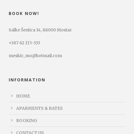
BOOK NOW!
Salke Šestica 14, 88000 Mostar
+387 62 115-333
meskic_mo@hotmail.com
INFORMATION
HOME
APARMENTS & RATES
BOOKING
CONTACT US