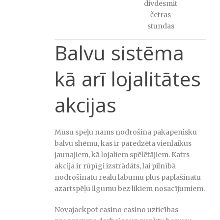
divdesmit
četras
stundas
Balvu sistēma
kā arī lojalitātes
akcijas
Mūsu spēļu nams nodrošina pakāpenisku
balvu shēmu, kas ir paredzēta vienlaikus
jaunajiem, kā lojaliem spēlētājiem. Katrs
akcija ir rūpīgi izstrādāts, lai pilnībā
nodrošinātu reālu labumu plus paplašinātu
azartspēļu ilgumu bez likiem nosacījumiem.
Novajackpot casino casino uzticības