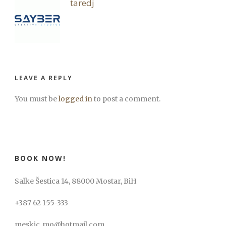
taredj
LEAVE A REPLY
You must be
logged in
to post a comment.
BOOK NOW!
Salke Šestica 14, 88000 Mostar, BiH
+387 62 155-333
meskic_mo@hotmail.com