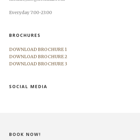
Everyday 7:00-23:00
BROCHURES
DOWNLOAD BROCHURE 1
DOWNLOAD BROCHURE 2
DOWNLOAD BROCHURE 3
SOCIAL MEDIA
BOOK NOW!