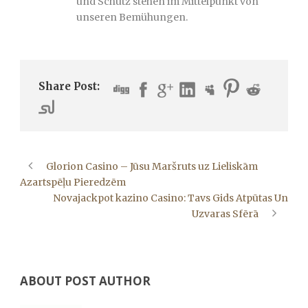
und Schutz stehen im Mittelpunkt von
unseren Bemühungen.
Share Post:
Glorion Casino – Jūsu Maršruts uz Lieliskām
Azartspēļu Pieredzēm
Novajackpot kazino Casino: Tavs Gids Atpūtas Un
Uzvaras Sfērā
ABOUT POST AUTHOR