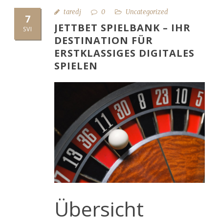
taredj
0
Uncategorized
7
JETTBET SPIELBANK – IHR
SVI
DESTINATION FÜR
ERSTKLASSIGES DIGITALES
SPIELEN
Übersicht