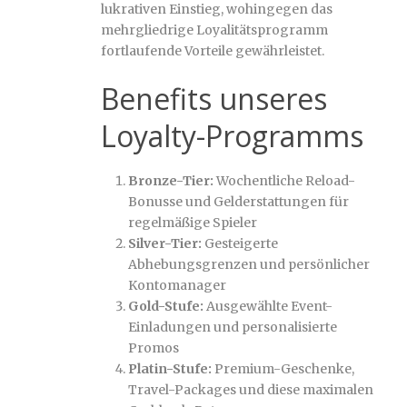
lukrativen Einstieg, wohingegen das
mehrgliedrige Loyalitätsprogramm
fortlaufende Vorteile gewährleistet.
Benefits unseres
Loyalty-Programms
Bronze-Tier:
Wochentliche Reload-
Bonusse und Gelderstattungen für
regelmäßige Spieler
Silver-Tier:
Gesteigerte
Abhebungsgrenzen und persönlicher
Kontomanager
Gold-Stufe:
Ausgewählte Event-
Einladungen und personalisierte
Promos
Platin-Stufe:
Premium-Geschenke,
Travel-Packages und diese maximalen