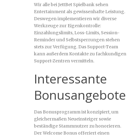
Wir alle bei JettBet Spielbank sehen
Entertainment als gewissenhafte Leistung.
Deswegen implementieren wir diverse
Werkzeuge zur Eigenkontrolle:
Einzahlungslimits, Loss-Limits, Session-
Reminder und Selbstsperrungen stehen
stets zur Verfügung. Das Support-Team
kann außerdem Kontakte zu fachkundigen
Support-Zentren vermitteln.
Interessante
Bonusangebote
Das Bonusprogramm ist konzipiert, um
gleichermaßen Neueinsteiger sowie
beständige Stammnutzer zu honorieren.
Der Welcome Bonus offeriert einen