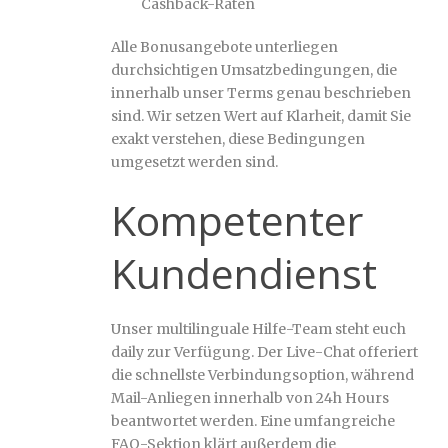
Cashback-Raten
Alle Bonusangebote unterliegen
durchsichtigen Umsatzbedingungen, die
innerhalb unser Terms genau beschrieben
sind. Wir setzen Wert auf Klarheit, damit Sie
exakt verstehen, diese Bedingungen
umgesetzt werden sind.
Kompetenter
Kundendienst
Unser multilinguale Hilfe-Team steht euch
daily zur Verfügung. Der Live-Chat offeriert
die schnellste Verbindungsoption, während
Mail-Anliegen innerhalb von 24h Hours
beantwortet werden. Eine umfangreiche
FAQ-Sektion klärt außerdem die