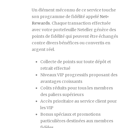
Un élément méconnu de ce service touche
son programme de fidélité appelé
Net+
Rewards
. Chaque transaction effectuée
avec votre portefeuille Neteller génère des
points de fidélité qui peuvent être échangés
contre divers bénéfices ou convertis en
argent réel.
Collecte de points sur toute dépôt et
retrait effectué
Niveaux VIP progressifs proposant des
avantages croissants
Coûts réduits pour tous les membres
des paliers supérieurs
Accès prioritaire au service client pour
les VIP
Bonus spéciaux et promotions
particulières destinées aux membres
fidèles