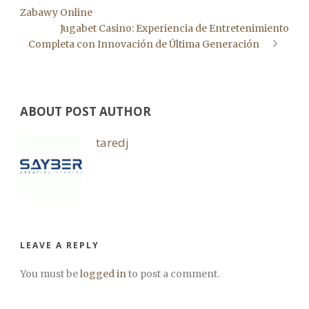
Zabawy Online
Jugabet Casino: Experiencia de Entretenimiento
Completa con Innovación de Última Generación
ABOUT POST AUTHOR
taredj
LEAVE A REPLY
You must be
logged in
to post a comment.