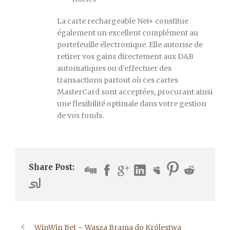
La carte rechargeable Net+ constitue
également un excellent complément au
portefeuille électronique. Elle autorise de
retirer vos gains directement aux DAB
automatiques ou d’effectuer des
transactions partout où ces cartes
MasterCard sont acceptées, procurant ainsi
une flexibilité optimale dans votre gestion
de vos fonds.
Share Post:
WinWin Bet – Wasza Brama do Królestwa