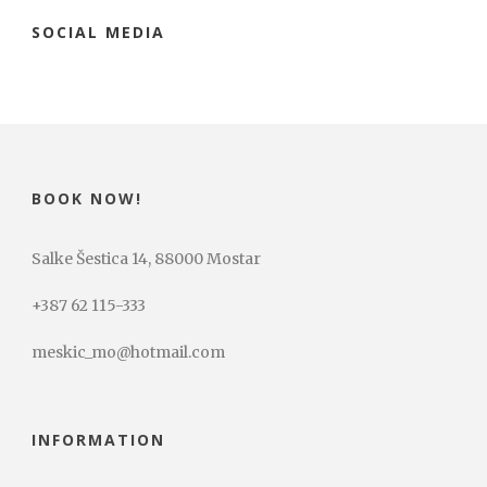
SOCIAL MEDIA
BOOK NOW!
Salke Šestica 14, 88000 Mostar
+387 62 115-333
meskic_mo@hotmail.com
INFORMATION