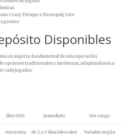
s límites de jugada
námicas
como Crazy Tiempo y Monopoly Live
rogresivo
pósito Disponibles
enta un aspecto fundamental de esta operación.
de opciones tradicionales y modernas, adaptándonos a
de cada jugador.
diez USD
Inmediato
Sin cargo
cincuenta
de 2 a 5 días laborales
Variable según