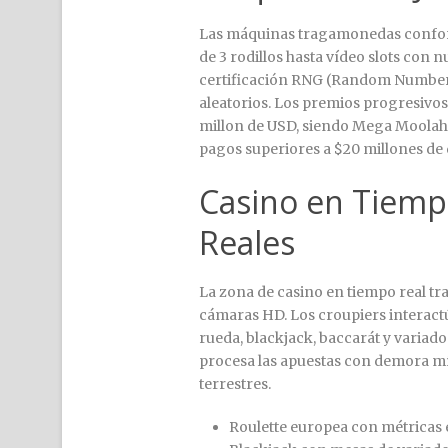
Las máquinas tragamonedas conform
de 3 rodillos hasta vídeo slots con
certificación RNG (Random Number 
aleatorios. Los premios progresiv
millon de USD, siendo Mega Moolah
pagos superiores a $20 millones de 
Casino en Tiemp
Reales
La zona de casino en tiempo real tr
cámaras HD. Los croupiers interactú
rueda, blackjack, baccarát y variad
procesa las apuestas con demora mí
terrestres.
Roulette europea con métricas 