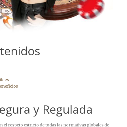
tenidos
ibles
eneficios
egura y Regulada
el respeto estricto de todas las normativas globales de