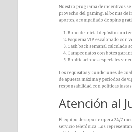
Nuestro programa de incentivos se e
provecho del gaming. El bonus de i
aportes, acompañado de spins grat
Bono de inicial depósito con t
Esquema VIP escalonado con ve
Cash back semanal calculado s
Campeonatos con botes garantiz
Bonificaciones especiales vincu
Los requisitos y condiciones de cua
de apuesta máxima y periodos de vi
responsabilidad con políticas justas
Atención al 
El equipo de soporte opera 24/7 med
servicio telefónica. Los representa