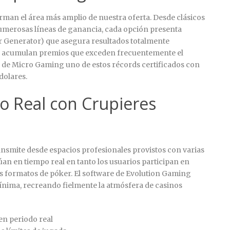
an el área más amplio de nuestra oferta. Desde clásicos
 numerosas líneas de ganancia, cada opción presenta
Generator) que asegura resultados totalmente
os acumulan premios que exceden frecuentemente el
 de Micro Gaming uno de estos récords certificados con
dolares.
o Real con Crupieres
ansmite desde espacios profesionales provistos con varias
an en tiempo real en tanto los usuarios participan en
os formatos de póker. El software de Evolution Gaming
nima, recreando fielmente la atmósfera de casinos
en periodo real