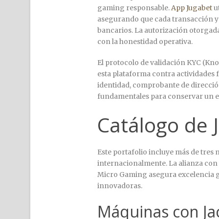
gaming responsable.
App Jugabet
ut
asegurando que cada transacción y
bancarios. La autorización otorg
con la honestidad operativa.
El protocolo de validación KYC (Kn
esta plataforma contra actividades 
identidad, comprobante de direcci
fundamentales para conservar un en
Catálogo de
Este portafolio incluye más de tres
internacionalmente. La alianza con
Micro Gaming asegura excelencia gr
innovadoras.
Máquinas con Ja