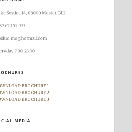
lke Šestica 14, 88000 Mostar, BiH
87 62 155-333
skic_mo@hotmail.com
eryday 7:00-23:00
ROCHURES
OWNLOAD BROCHURE 1
OWNLOAD BROCHURE 2
OWNLOAD BROCHURE 3
OCIAL MEDIA