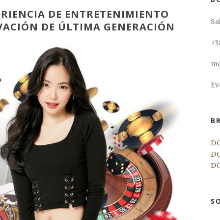
ERIENCIA DE ENTRETENIMIENTO
Sa
ACIÓN DE ÚLTIMA GENERACIÓN
+3
me
Ev
B
D
D
D
S