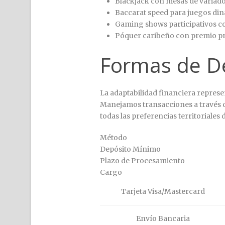
Blackjack con mesas de variado
Baccarat speed para juegos di
Gaming shows participativos 
Póquer caribeño con premio p
Formas de De
La adaptabilidad financiera repres
Manejamos transacciones a través 
todas las preferencias territoriales 
Método
Depósito Mínimo
Plazo de Procesamiento
Cargo
Tarjeta Visa/Mastercard
Envío Bancaria