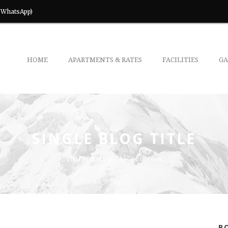
& WhatsApp)
HOME
APARTMENTS & RATES
FACILITIES
GA
SINGLE BLOG TITLE
This is a single blog caption
B