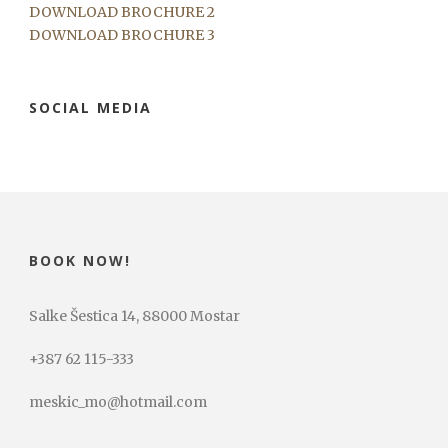
DOWNLOAD BROCHURE 2
DOWNLOAD BROCHURE 3
SOCIAL MEDIA
BOOK NOW!
Salke Šestica 14, 88000 Mostar
+387 62 115-333
meskic_mo@hotmail.com