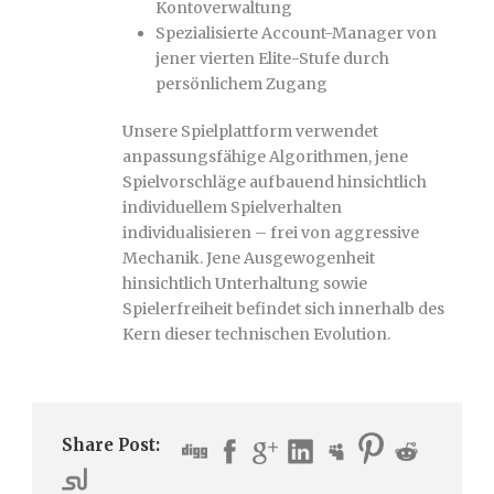
Kontoverwaltung
Spezialisierte Account-Manager von
jener vierten Elite-Stufe durch
persönlichem Zugang
Unsere Spielplattform verwendet
anpassungsfähige Algorithmen, jene
Spielvorschläge aufbauend hinsichtlich
individuellem Spielverhalten
individualisieren – frei von aggressive
Mechanik. Jene Ausgewogenheit
hinsichtlich Unterhaltung sowie
Spielerfreiheit befindet sich innerhalb des
Kern dieser technischen Evolution.
Share Post: