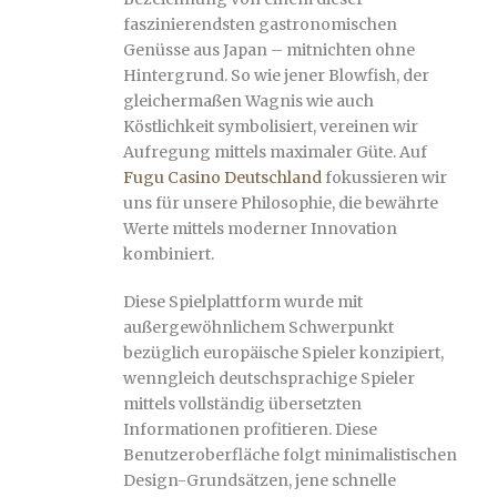
faszinierendsten gastronomischen
Genüsse aus Japan – mitnichten ohne
Hintergrund. So wie jener Blowfish, der
gleichermaßen Wagnis wie auch
Köstlichkeit symbolisiert, vereinen wir
Aufregung mittels maximaler Güte. Auf
Fugu Casino Deutschland
fokussieren wir
uns für unsere Philosophie, die bewährte
Werte mittels moderner Innovation
kombiniert.
Diese Spielplattform wurde mit
außergewöhnlichem Schwerpunkt
bezüglich europäische Spieler konzipiert,
wenngleich deutschsprachige Spieler
mittels vollständig übersetzten
Informationen profitieren. Diese
Benutzeroberfläche folgt minimalistischen
Design-Grundsätzen, jene schnelle