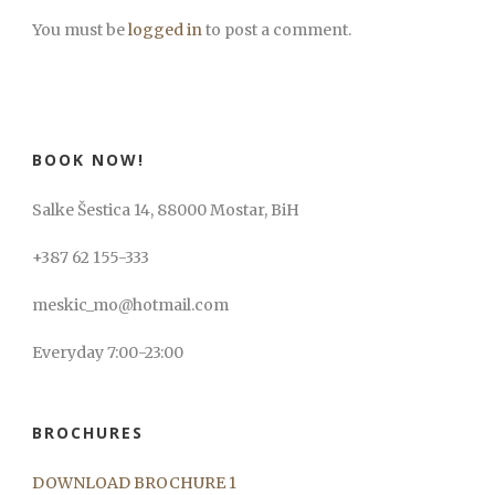
You must be
logged in
to post a comment.
BOOK NOW!
Salke Šestica 14, 88000 Mostar, BiH
+387 62 155-333
meskic_mo@hotmail.com
Everyday 7:00-23:00
BROCHURES
DOWNLOAD BROCHURE 1