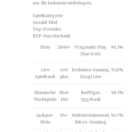
zur die Industrie einbringen.
Spielkategorie
Anzahl Titel
Top-Provider
RTP-Durchschnitt
Slots
2800+
Pragmatic Play,
96,3%
Play’n’GO
Live
450
Evolution Gaming,
97,8%
Spielbank
plus
Ezugi Live
Klassische
über
RedTiger,
98.1%
Tischspiele
180
Yggdrasil
Jackpot-
85+
NetEntertainment,
94.7%
Slots
Micro-Gaming