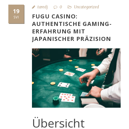
taredj
0
Uncategorized
19
FUGU CASINO:
SVI
AUTHENTISCHE GAMING-
ERFAHRUNG MIT
JAPANISCHER PRÄZISION
Übersicht