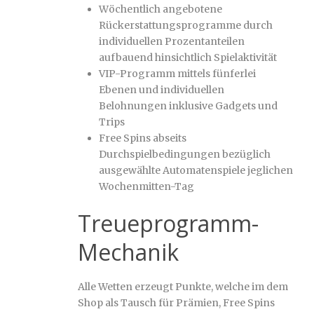
Wöchentlich angebotene
Rückerstattungsprogramme durch
individuellen Prozentanteilen
aufbauend hinsichtlich Spielaktivität
VIP-Programm mittels fünferlei
Ebenen und individuellen
Belohnungen inklusive Gadgets und
Trips
Free Spins abseits
Durchspielbedingungen bezüglich
ausgewählte Automatenspiele jeglichen
Wochenmitten-Tag
Treueprogramm-
Mechanik
Alle Wetten erzeugt Punkte, welche im dem
Shop als Tausch für Prämien, Free Spins