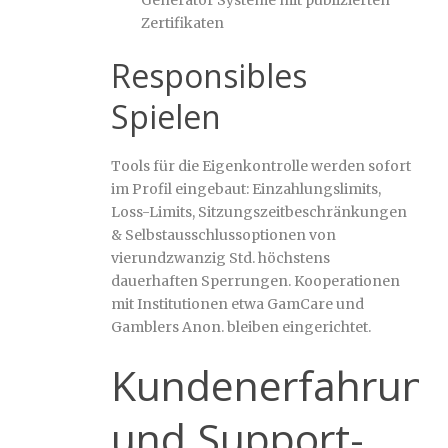
Zertifikaten
Responsibles
Spielen
Tools für die Eigenkontrolle werden sofort
im Profil eingebaut: Einzahlungslimits,
Loss-Limits, Sitzungszeitbeschränkungen
& Selbstausschlussoptionen von
vierundzwanzig Std. höchstens
dauerhaften Sperrungen. Kooperationen
mit Institutionen etwa GamCare und
Gamblers Anon. bleiben eingerichtet.
Kundenerfahrun
und Support-