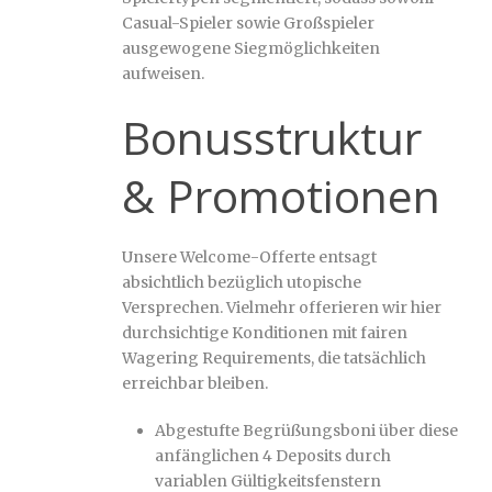
Casual-Spieler sowie Großspieler
ausgewogene Siegmöglichkeiten
aufweisen.
Bonusstruktur
& Promotionen
Unsere Welcome-Offerte entsagt
absichtlich bezüglich utopische
Versprechen. Vielmehr offerieren wir hier
durchsichtige Konditionen mit fairen
Wagering Requirements, die tatsächlich
erreichbar bleiben.
Abgestufte Begrüßungsboni über diese
anfänglichen 4 Deposits durch
variablen Gültigkeitsfenstern