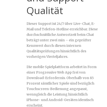
Qualität
Dieser Support ist 24/7 über Live-Chat, E-
Mail und Telefon-Hotline erreichbar. Diese
durchschnittliche Antwortzeit beim Chat
beträgt unter zwei min – ein geprüfter
Kennwert durch diesen internen
Qualitätsprüfungen hinsichtlich des
vorherigen Vierteljahres.
Die mobile Spielplattform arbeitet in Form
einer Progressive Web App frei von
Download-Erfordernis. Oberhalb von 85
Prozent sämtlicher Spiele sind bezüglich
Touchscreen-Bedienung angepasst,
wenngleich die Leistung hinsichtlich
iPhone- und Android-Geräten identisch
erscheint.