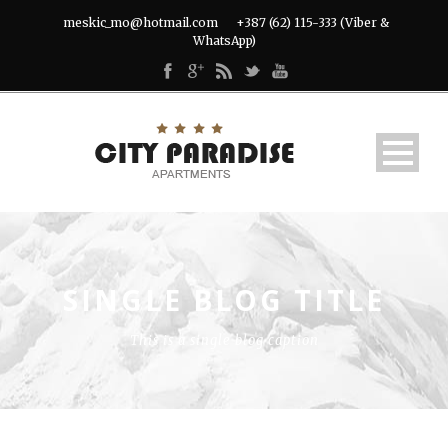
meskic_mo@hotmail.com
+387 (62) 115-333 (Viber &
WhatsApp)
SINGLE BLOG TITLE
This is a single blog caption