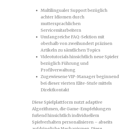
Multilingualer Support bezüglich
achter Idiomen durch
muttersprachlichen
Servicemitarbeitern
Umfangreiche FAQ-Sektion mit
oberhalb von zweihundert präzisen
Artikeln zu sämtlichen Topics
Videotutorials hinsichtlich neue Spieler
bezüglich Führung und
Profilverwaltung
Zugewiesene VIP-Manager beginnend
bei dieser vierten Elite-Stufe mittels
Direktkontakt
Diese Spielplattform nutzt adaptive
Algorithmen, die Game-Empfehlungen
fußend hinsichtlich individuellem
Spielverhalten personalisieren – abseits
aufdringliche Mechanismen. Diese