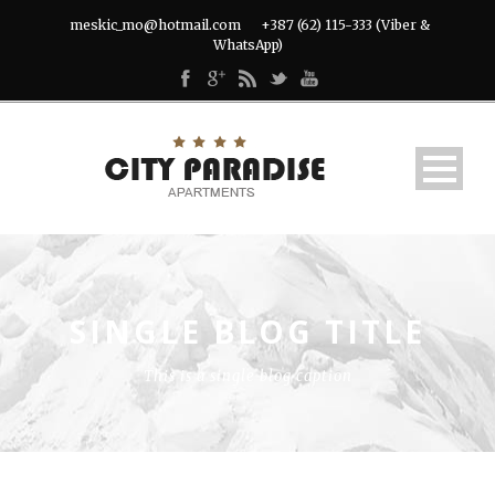
meskic_mo@hotmail.com
+387 (62) 115-333 (Viber &
WhatsApp)
SINGLE BLOG TITLE
This is a single blog caption