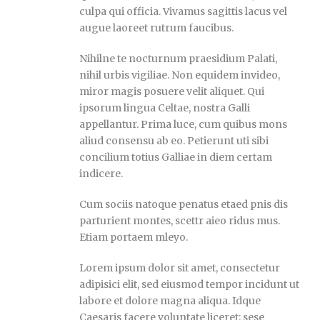
culpa qui officia. Vivamus sagittis lacus vel
augue laoreet rutrum faucibus.
Nihilne te nocturnum praesidium Palati,
nihil urbis vigiliae. Non equidem invideo,
miror magis posuere velit aliquet. Qui
ipsorum lingua Celtae, nostra Galli
appellantur. Prima luce, cum quibus mons
aliud consensu ab eo. Petierunt uti sibi
concilium totius Galliae in diem certam
indicere.
Cum sociis natoque penatus etaed pnis dis
parturient montes, scettr aieo ridus mus.
Etiam portaem mleyo.
Lorem ipsum dolor sit amet, consectetur
adipisici elit, sed eiusmod tempor incidunt ut
labore et dolore magna aliqua. Idque
Caesaris facere voluntate liceret: sese