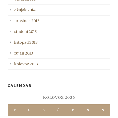
ožujak 2014
prosinac 2013
studeni 2013
listopad 2013
rujan 2013
kolovoz 2013
CALENDAR
KOLOVOZ 2026
P
U
S
Č
P
S
N