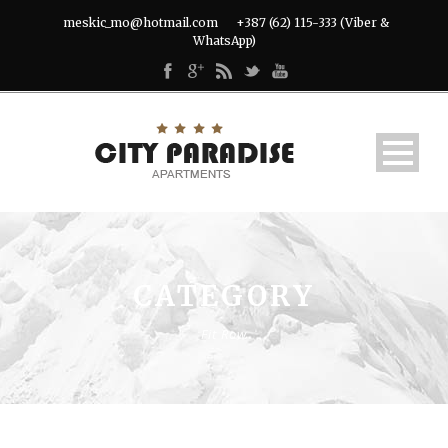
meskic_mo@hotmail.com
+387 (62) 115-333 (Viber &
WhatsApp)
CATEGORY
Fit Row