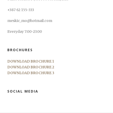
+387 62 155-333
meskic_mo@hotmail.com
Everyday 7:00-23:00
BROCHURES
DOWNLOAD BROCHURE 1
DOWNLOAD BROCHURE 2
DOWNLOAD BROCHURE 3
SOCIAL MEDIA