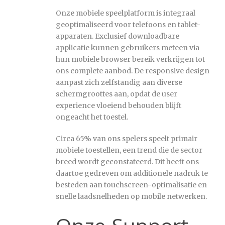
Onze mobiele speelplatform is integraal
geoptimaliseerd voor telefoons en tablet-
apparaten. Exclusief downloadbare
applicatie kunnen gebruikers meteen via
hun mobiele browser bereik verkrijgen tot
ons complete aanbod. De responsive design
aanpast zich zelfstandig aan diverse
schermgroottes aan, opdat de user
experience vloeiend behouden blijft
ongeacht het toestel.
Circa 65% van ons spelers speelt primair
mobiele toestellen, een trend die de sector
breed wordt geconstateerd. Dit heeft ons
daartoe gedreven om additionele nadruk te
besteden aan touchscreen-optimalisatie en
snelle laadsnelheden op mobile netwerken.