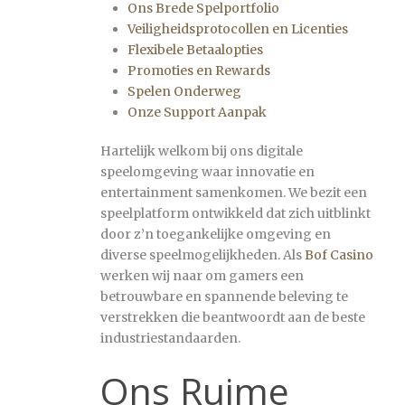
Ons Brede Spelportfolio
Veiligheidsprotocollen en Licenties
Flexibele Betaalopties
Promoties en Rewards
Spelen Onderweg
Onze Support Aanpak
Hartelijk welkom bij ons digitale
speelomgeving waar innovatie en
entertainment samenkomen. We bezit een
speelplatform ontwikkeld dat zich uitblinkt
door z’n toegankelijke omgeving en
diverse speelmogelijkheden. Als
Bof Casino
werken wij naar om gamers een
betrouwbare en spannende beleving te
verstrekken die beantwoordt aan de beste
industriestandaarden.
Ons Ruime