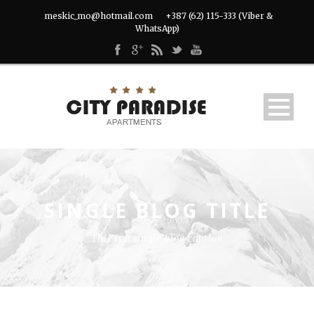
meskic_mo@hotmail.com
+387 (62) 115-333 (Viber &
WhatsApp)
SINGLE BLOG TITLE
This is a single blog caption