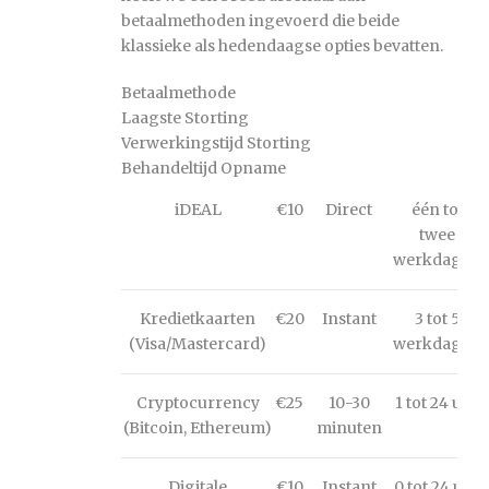
betaalmethoden ingevoerd die beide
klassieke als hedendaagse opties bevatten.
Betaalmethode
Laagste Storting
Verwerkingstijd Storting
Behandeltijd Opname
iDEAL
€10
Direct
één tot
twee
werkdagen
Kredietkaarten
€20
Instant
3 tot 5
(Visa/Mastercard)
werkdagen
Cryptocurrency
€25
10-30
1 tot 24 uur
(Bitcoin, Ethereum)
minuten
Digitale
€10
Instant
0 tot 24 uur