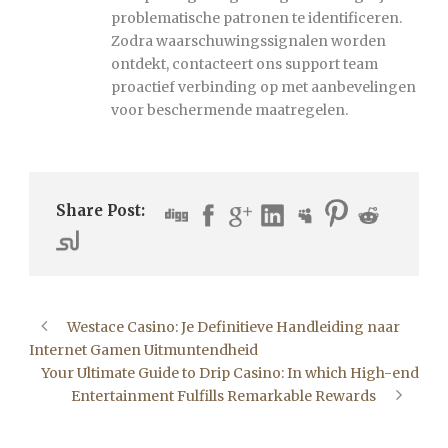
problematische patronen te identificeren.
Zodra waarschuwingssignalen worden
ontdekt, contacteert ons support team
proactief verbinding op met aanbevelingen
voor beschermende maatregelen.
Share Post:
Westace Casino: Je Definitieve Handleiding naar
Internet Gamen Uitmuntendheid
Your Ultimate Guide to Drip Casino: In which High-end
Entertainment Fulfills Remarkable Rewards