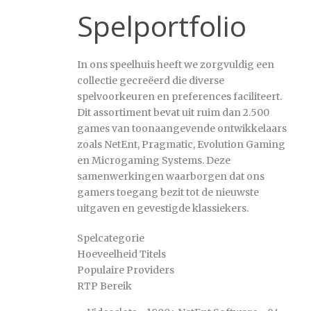
Spelportfolio
In ons speelhuis heeft we zorgvuldig een
collectie gecreëerd die diverse
spelvoorkeuren en preferences faciliteert.
Dit assortiment bevat uit ruim dan 2.500
games van toonaangevende ontwikkelaars
zoals NetEnt, Pragmatic, Evolution Gaming
en Microgaming Systems. Deze
samenwerkingen waarborgen dat ons
gamers toegang bezit tot de nieuwste
uitgaven en gevestigde klassiekers.
Spelcategorie
Hoeveelheid Titels
Populaire Providers
RTP Bereik