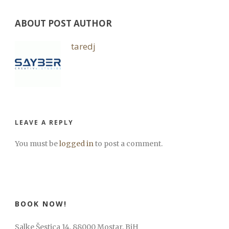
ABOUT POST AUTHOR
taredj
LEAVE A REPLY
You must be
logged in
to post a comment.
BOOK NOW!
Salke Šestica 14, 88000 Mostar, BiH