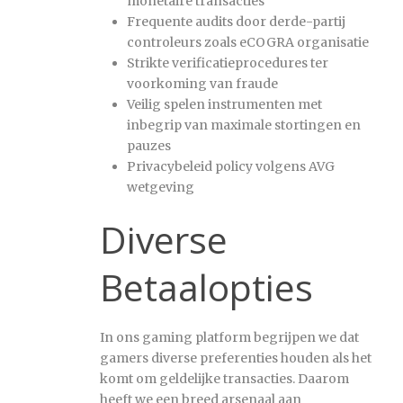
monetaire transacties
Frequente audits door derde-partij
controleurs zoals eCOGRA organisatie
Strikte verificatieprocedures ter
voorkoming van fraude
Veilig spelen instrumenten met
inbegrip van maximale stortingen en
pauzes
Privacybeleid policy volgens AVG
wetgeving
Diverse
Betaalopties
In ons gaming platform begrijpen we dat
gamers diverse preferenties houden als het
komt om geldelijke transacties. Daarom
heeft we een breed arsenaal aan