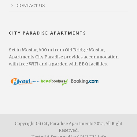
CONTACT US
CITY PARADISE APARTMENTS
Set in Mostar, 600 m from Old Bridge Mostar,
Apartments City Paradise provides accommodation
with free WiFi and a garden with BBQ facilities.
Copyright (a) CityParadise Apartments 2021, All Right
Reserved.