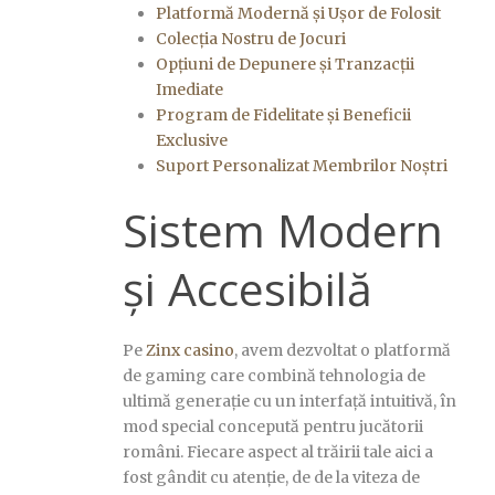
Platformă Modernă și Ușor de Folosit
Colecția Nostru de Jocuri
Opțiuni de Depunere și Tranzacții
Imediate
Program de Fidelitate și Beneficii
Exclusive
Suport Personalizat Membrilor Noștri
Sistem Modern
și Accesibilă
Pe
Zinx casino
, avem dezvoltat o platformă
de gaming care combină tehnologia de
ultimă generație cu un interfață intuitivă, în
mod special concepută pentru jucătorii
români. Fiecare aspect al trăirii tale aici a
fost gândit cu atenție, de de la viteza de