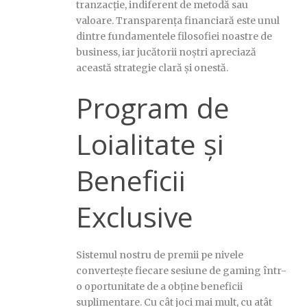
tranzacție, indiferent de metodă sau
valoare. Transparența financiară este unul
dintre fundamentele filosofiei noastre de
business, iar jucătorii noștri apreciază
această strategie clară și onestă.
Program de
Loialitate și
Beneficii
Exclusive
Sistemul nostru de premii pe nivele
convertește fiecare sesiune de gaming într-
o oportunitate de a obține beneficii
suplimentare. Cu cât joci mai mult, cu atât