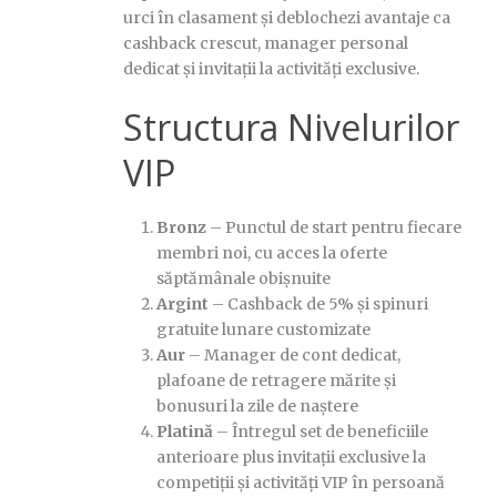
urci în clasament și deblochezi avantaje ca
cashback crescut, manager personal
dedicat și invitații la activități exclusive.
Structura Nivelurilor
VIP
Bronz
– Punctul de start pentru fiecare
membri noi, cu acces la oferte
săptămânale obișnuite
Argint
– Cashback de 5% și spinuri
gratuite lunare customizate
Aur
– Manager de cont dedicat,
plafoane de retragere mărite și
bonusuri la zile de naștere
Platină
– Întregul set de beneficiile
anterioare plus invitații exclusive la
competiții și activități VIP în persoană