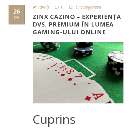
taredj
0
Uncategorized
26
ZINX CAZINO – EXPERIENȚA
SVI
DVS. PREMIUM ÎN LUMEA
GAMING-ULUI ONLINE
Cuprins