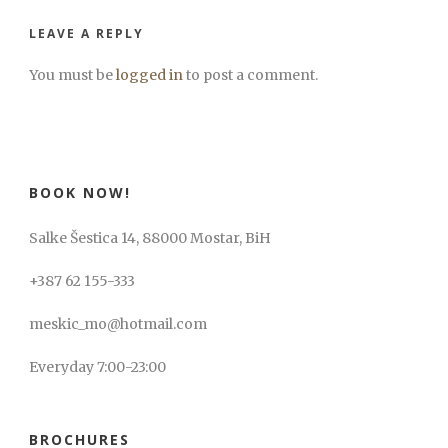
LEAVE A REPLY
You must be
logged in
to post a comment.
BOOK NOW!
Salke Šestica 14, 88000 Mostar, BiH
+387 62 155-333
meskic_mo@hotmail.com
Everyday 7:00-23:00
BROCHURES