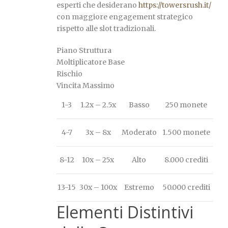
esperti che desiderano
https://towersrush.it/
con maggiore engagement strategico
rispetto alle slot tradizionali.
Piano Struttura
Moltiplicatore Base
Rischio
Vincita Massimo
1-3
1.2x – 2.5x
Basso
250 monete
4-7
3x – 8x
Moderato
1.500 monete
8-12
10x – 25x
Alto
8.000 crediti
13-15
30x – 100x
Estremo
50.000 crediti
Elementi Distintivi