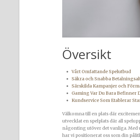
Översikt
Vårt Omfattande Spelutbud
Säkra och Snabba Betalningsal
Särskilda Kampanjer och Förm
Gaming Var Du Bara Befinner 
Kundservice Som Etablerar St
Välkomna till en plats där exciteme
utvecklat en spelplats där all spelup
någonting utöver det vanliga. Med 
har vi positionerat oss som din pål