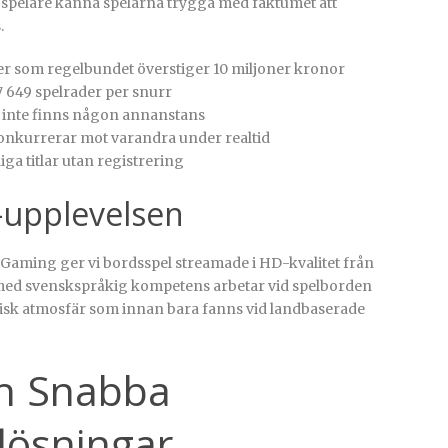
 spelare känna spelarna trygga med faktumet att
.
er som regelbundet överstiger 10 miljoner kronor
7 649 spelrader per snurr
m inte finns någon annanstans
onkurrerar mot varandra under realtid
ga titlar utan registrering
-upplevelsen
 Gaming ger vi bordsspel streamade i HD-kvalitet från
 med svenskspråkig kompetens arbetar vid spelborden
ntisk atmosfär som innan bara fanns vid landbaserade
h Snabba
lösningar