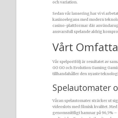
och variation.
Sedan vår lansering har vi vi arbetat
kasinoelegans med modern teknol
casino-plattformar där användaruppl
ansvarsfull spelande aldrig kompro
Vårt Omfatt
Vår spelportfölj är resultatet av sa
GO GO och Evolution Gaming Gaming.
tillhandahåller den nyaste teknolog
Spelautomater o
Våran spelautomater sträcker ut sig f
videoslots med filmisk kvalitet. Me
genomsnittligt hamnar på 96,5% – e