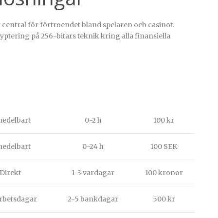
 central för förtroendet bland spelaren och casinot.
ptering på 256-bitars teknik kring alla finansiella
edelbart
0-2 h
100 kr
edelbart
0-24 h
100 SEK
Direkt
1-3 vardagar
100 kronor
arbetsdagar
2-5 bankdagar
500 kr