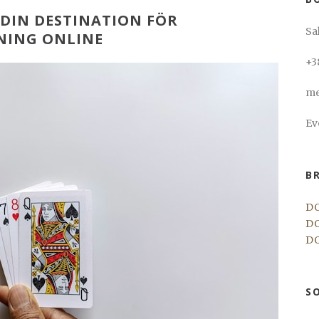
 DIN DESTINATION FÖR
Sa
ING ONLINE
+3
me
Ev
B
D
D
D
S