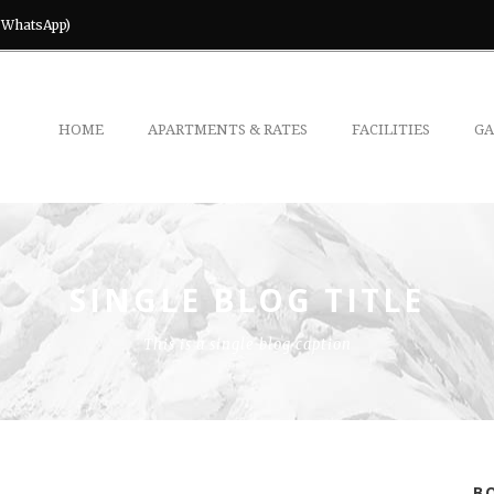
& WhatsApp)
HOME
APARTMENTS & RATES
FACILITIES
GA
SINGLE BLOG TITLE
This is a single blog caption
B