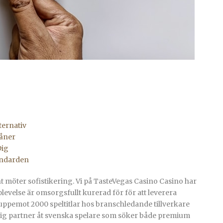
ternativ
åner
Dig
andarden
nt möter sofistikering. Vi på TasteVegas Casino Casino har
plevelse är omsorgsfullt kurerad för för att leverera
uppemot 2000 speltitlar hos branschledande tillverkare
itlig partner åt svenska spelare som söker både premium