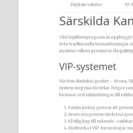
Digitala valutor
10-
Särskilda Ka
Vårt lojalitetsprogram är uppbyggt k
från traditionella bonuslösningar s
struktur vilken premierar långsik
VIP-systemet
Via fem distinkta grader – Brons, S
system stegvisa fördelar. Högre r
bonusar och inbjudningar till exkl
Samla poäng genom att genom s
Avancera genom nivåerna gen
Få tillgång till månads- cash
Medverka i VIP-turneringar me