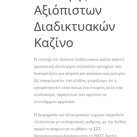
Αξιόπιστων
Διαδικτυακών
Καζίνο
Η επιλογή του ιδανικού διαδικτυακού καζίνο απαιτεί
προσεκτική αξιολόγηση πολλαπλών κριτηρίων που
διασφαλίζουν μια ασφαλή και απολαυστική εμπειρία.
Ως επαγγελματίες του κλάδου, γνωρίζουμε ότι η
εγκυρότητα δεν είναι απλώς ένα στοιχείο, αλλά ένας
συνδυασμός παραγόντων που οφείλουν να
συνυπάρχουν αρμονικά.
Η βιομηχανία των ηλεκτρονικών τυχερών παιχνιδιών
εξελίσσεται με εκπληκτικούς ρυθμούς, με την διεθνή
αγορά να αναμένεται να φθάσει τα 127
δισεκατομμύρια δολάρια μέχρι το 2027. Αυτή η