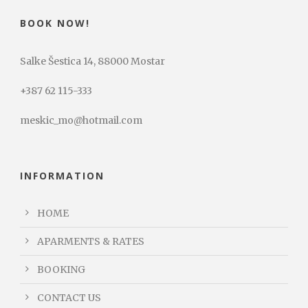
BOOK NOW!
Salke Šestica 14, 88000 Mostar
+387 62 115-333
meskic_mo@hotmail.com
INFORMATION
HOME
APARMENTS & RATES
BOOKING
CONTACT US