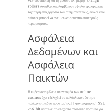
VIP του παίκτη και τη μέθοδο πληρωμής. Οι high
rollers συνήθως απολαμβάνουν υψηλότερα όρια και
ταχύτερη επεξεργασία των αιτημάτων τους, ενώ οι νέοι
παίκτες μπορεί να αντιμετωπίσουν πιο αυστηρούς
περιορισμούς.
Ασφάλεια
Δεδομένων και
Ασφάλεια
Παικτών
Η κυβερνοασφάλεια στον τομέα των online
casinos έχει εξελιχθεί σε πολύπλοκο σύστημα
πολλών επιπέδων προστασίας. Η κρυπτογράφηση SSL
256-bit αποτελεί το ελάχιστο αποδεκτό πρότυπο για