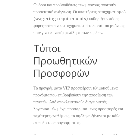
Οι όροι και προϋποθέσεις των μπόνους απαιτούν
προσεκτική ανάγνωση. Οι απαιτήσεις στοιχηματισμού
(wagering requirements) καθορίζουν πόσες
φορές πρέπει να στοιχηματιστεί το ποσό του μπόνους
πριν γίνει δυνατή η ανάληψη των κερδών.
Τύποι
Προωθητικών
Προσφορών
Τα προγράμματα VIP προσφέρουν κλιμακούμενα
προνόμια που επιβραβεύουν την αφοσίωση των
παικτών. Από αποκλειστικούς διαχειριστές
λογαριασμών μέχρι προσαρμοσμένες προσφορές και
ταχύτερες αναλήψεις, τα οφέλη αυξάνονται με κάθε
επίπεδο του προγράμματος.