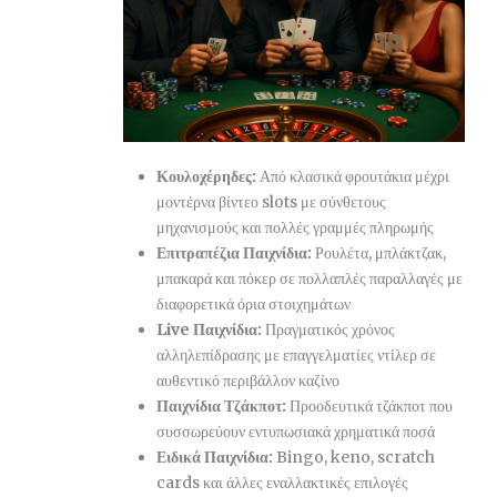
Κουλοχέρηδες:
Από κλασικά φρουτάκια μέχρι
μοντέρνα βίντεο slots με σύνθετους
μηχανισμούς και πολλές γραμμές πληρωμής
Επιτραπέζια Παιχνίδια:
Ρουλέτα, μπλάκτζακ,
μπακαρά και πόκερ σε πολλαπλές παραλλαγές με
διαφορετικά όρια στοιχημάτων
Live Παιχνίδια:
Πραγματικός χρόνος
αλληλεπίδρασης με επαγγελματίες ντίλερ σε
αυθεντικό περιβάλλον καζίνο
Παιχνίδια Τζάκποτ:
Προοδευτικά τζάκποτ που
συσσωρεύουν εντυπωσιακά χρηματικά ποσά
Ειδικά Παιχνίδια:
Bingo, keno, scratch
cards και άλλες εναλλακτικές επιλογές