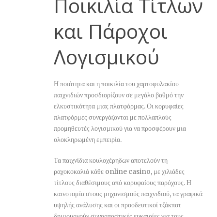
Ποικιλία Τίτλων
και Πάροχοι
Λογισμικού
Η ποιότητα και η ποικιλία του χαρτοφυλακίου
παιχνιδιών προσδιορίζουν σε μεγάλο βαθμό την
ελκυστικότητα μιας πλατφόρμας. Οι κορυφαίες
πλατφόρμες συνεργάζονται με πολλαπλούς
προμηθευτές λογισμικού για να προσφέρουν μια
ολοκληρωμένη εμπειρία.
Τα παιχνίδια κουλοχέρηδων αποτελούν τη
ραχοκοκαλιά κάθε online casino, με χιλιάδες
τίτλους διαθέσιμους από κορυφαίους παρόχους. Η
καινοτομία στους μηχανισμούς παιχνιδιού, τα γραφικά
υψηλής ανάλυσης και οι προοδευτικοί τζάκποτ
δημιουργούν συναρπαστικές ευκαιρίες για τους