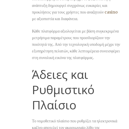
ανάπτυξη δημιουργεί συγχρόνως ευκαιρίες και
προκλήσεις για τους χρήστες που αναζητούν
casino
με αξιοπιστία και διαφάνεια.
Κάθε πλατφόρμα αξιολογείται με βάση συγκεκριμένα
μετρήσιμα παραμέτρους που προσδιορίζουν την
ποιότητά της. Από την τεχνολογική υποδομή μέχρι την
εξυπηρέτηση πελατών, κάθε λεπτομέρεια συνεισφέρει
στη συνολική εικόνα της πλατφόρμας.
Άδειες και
Ρυθμιστικό
Πλαίσιο
Το νομοθετικό πλαίσιο που ρυθμίζει τα ηλεκτρονικά
καζίνο αποτελεί τον ακρογωνιαίο λίθο της