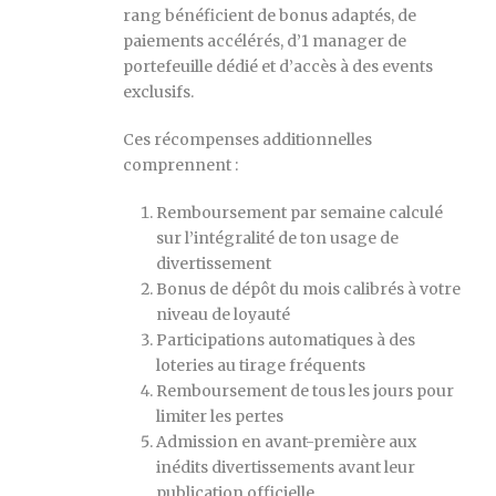
rang bénéficient de bonus adaptés, de
paiements accélérés, d’1 manager de
portefeuille dédié et d’accès à des events
exclusifs.
Ces récompenses additionnelles
comprennent :
Remboursement par semaine calculé
sur l’intégralité de ton usage de
divertissement
Bonus de dépôt du mois calibrés à votre
niveau de loyauté
Participations automatiques à des
loteries au tirage fréquents
Remboursement de tous les jours pour
limiter les pertes
Admission en avant-première aux
inédits divertissements avant leur
publication officielle