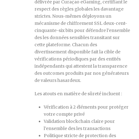
délivrée par Curaçao eGaming, certifiant le
respect des règles globales les davantage
strictes. Nous-mêmes déployons un
mécanisme de chiffrement SSL deux-cent-
cinquante-six bits pour défendre l’ensemble
des les données sensibles transitant sur
cette plateforme. Chacun des
divertissement disponible fait la cible de
vérifications périodiques par des entités
indépendants qui attestent la transparence
des outcomes produits par nos générateurs
de valeurs hasardeux.
Les atouts en matière de sûreté incluent :
Vérification à 2 éléments pour protéger
votre compte privé
Validation blockchain claire pour
l’ensemble des les transactions
Politique stricte de protection des