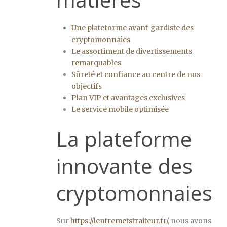
Une plateforme avant-gardiste des
cryptomonnaies
Le assortiment de divertissements
remarquables
Sûreté et confiance au centre de nos
objectifs
Plan VIP et avantages exclusives
Le service mobile optimisée
La plateforme
innovante des
cryptomonnaies
Sur
https://lentremetstraiteur.fr/
, nous avons