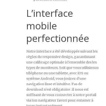
L’interface
mobile
perfectionnée
Notre interface a été développée suivant les
règles du responsive design, garantissant
une calibrage optimale à l’ensemble des les
types de moniteurs. Soit que vous utilisiezun
téléphone ou une tablette, avec iOS ou
système Android, vous jouirez d’une
navigation lisse et intuitive. Pas de
download n’est obligatoire : il nous est
suffisant de vous connecter à notre portail
via ton navigateur favori pour entamer à
jouer instantanément.