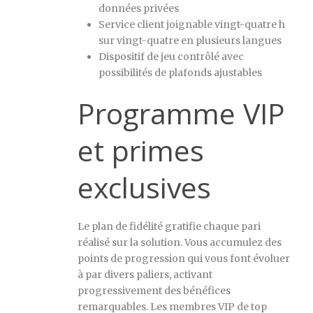
données privées
Service client joignable vingt-quatre h
sur vingt-quatre en plusieurs langues
Dispositif de jeu contrôlé avec
possibilités de plafonds ajustables
Programme VIP
et primes
exclusives
Le plan de fidélité gratifie chaque pari
réalisé sur la solution. Vous accumulez des
points de progression qui vous font évoluer
à par divers paliers, activant
progressivement des bénéfices
remarquables. Les membres VIP de top