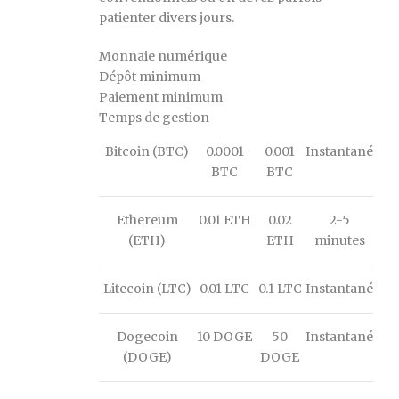
patienter divers jours.
Monnaie numérique
Dépôt minimum
Paiement minimum
Temps de gestion
Bitcoin (BTC)
0.0001
0.001
Instantané
BTC
BTC
Ethereum
0.01 ETH
0.02
2-5
(ETH)
ETH
minutes
Litecoin (LTC)
0.01 LTC
0.1 LTC
Instantané
Dogecoin
10 DOGE
50
Instantané
(DOGE)
DOGE