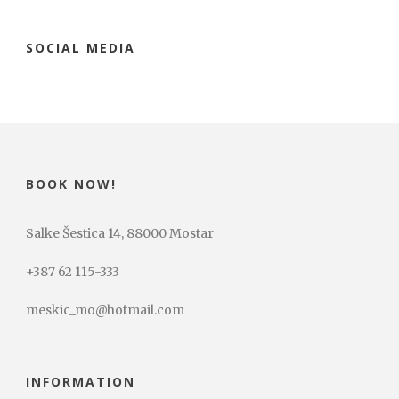
SOCIAL MEDIA
BOOK NOW!
Salke Šestica 14, 88000 Mostar
+387 62 115-333
meskic_mo@hotmail.com
INFORMATION