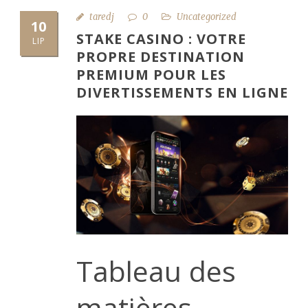
taredj
0
Uncategorized
10
STAKE CASINO : VOTRE
LIP
PROPRE DESTINATION
PREMIUM POUR LES
DIVERTISSEMENTS EN LIGNE
Tableau des
matières