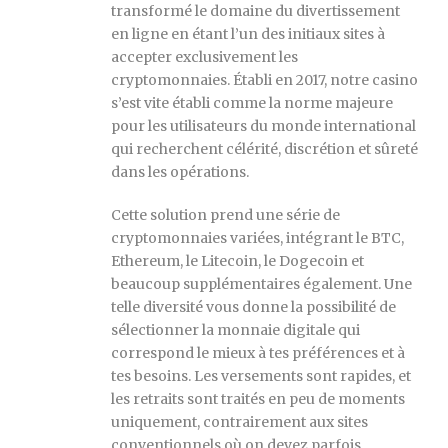
transformé le domaine du divertissement
en ligne en étant l’un des initiaux sites à
accepter exclusivement les
cryptomonnaies. Établi en 2017, notre casino
s’est vite établi comme la norme majeure
pour les utilisateurs du monde international
qui recherchent célérité, discrétion et sûreté
dans les opérations.
Cette solution prend une série de
cryptomonnaies variées, intégrant le BTC,
Ethereum, le Litecoin, le Dogecoin et
beaucoup supplémentaires également. Une
telle diversité vous donne la possibilité de
sélectionner la monnaie digitale qui
correspond le mieux à tes préférences et à
tes besoins. Les versements sont rapides, et
les retraits sont traités en peu de moments
uniquement, contrairement aux sites
conventionnels où on devez parfois