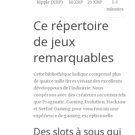
Ripple (XRP)
10 XRP
25 XRP
1-3
minutes
Ce répertoire
de jeux
remarquables
Cette bibliothèque ludique comprend plus
de quatre mille titres venant des excellents
développeurs de l’industrie. Nous
coopérons avec des créateurs reconnus tels
que Pragmatic, Gaming Evolution, Hacksaw
et NetEnt Gaming pour vous fournir une
expérience de gaming exceptionnelle.
Des slots à sous qui