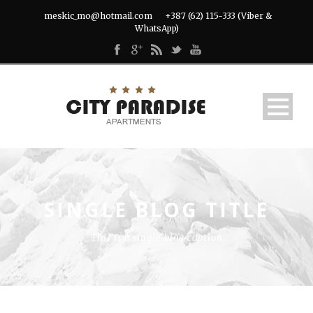
meskic_mo@hotmail.com
+387 (62) 115-333 (Viber &
WhatsApp)
SINGLE BLOG TITLE
This is a single blog caption