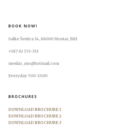
BOOK NOW!
Salke Šestica 14, 88000 Mostar, BiH
+387 62 155-333
meskic_mo@hotmail.com
Everyday 7:00-23:00
BROCHURES
DOWNLOAD BROCHURE 1
DOWNLOAD BROCHURE 2
DOWNLOAD BROCHURE 3