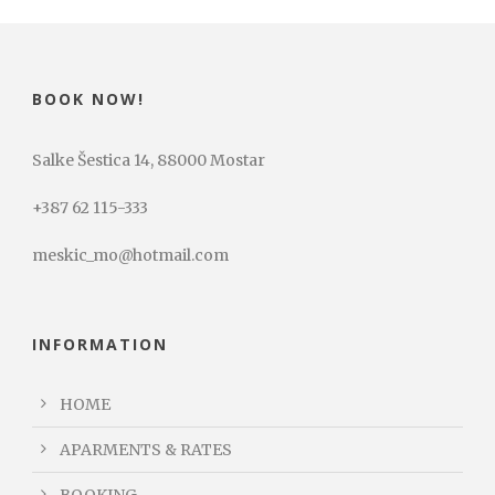
BOOK NOW!
Salke Šestica 14, 88000 Mostar
+387 62 115-333
meskic_mo@hotmail.com
INFORMATION
HOME
APARMENTS & RATES
BOOKING