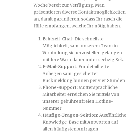
Woche bereit zur Verfügung. Man
präsentieren diverse Kontaktmöglichkeiten
an, damit garantieren, sodass Ihr rasch die
Hilfe empfangen, welche Ihr nötig haben.
Echtzeit-Chat:
Die schnellste
Möglichkeit, samt unserem Team in
Verbindung sicherzustellen gelangen –
mittlere Wartedauer unter sechzig Sek.
E-Mail-Support:
Für detaillierte
Anliegen samt gesicherter
Rückmeldung binnen per vier Stunden
Phone-Support:
Muttersprachliche
Mitarbeiter erreichen Sie mittels von
unserer gebührenfreien Hotline-
Nummer
Häufige-Fragen-Sektion:
Ausführliche
Knowledge-Base mit Antworten auf
allen häufigsten Anfragen