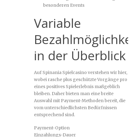
besonderen Events
Variable
Bezahlmöglichkei
in der Überblick
Auf Spinania Spielcasino verstehen wir hier,
wobei rasche plus geschützte Vorgänge pro
eines positives Spielerlebnis maßgeblich
bleiben. Daher bieten man eine breite
Auswahl mit Payment-Methoden bereit, die
vom unterschiedlichsten Bedürfnissen
entsprechend sind.
Payment-Option
Einzahlungs-Dauer