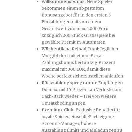
Willkommensbonus:
Neue Spieler
bekommen einen abgestuften
Bonusangebot für in den ersten 3
Einzahlungen mit von einem
Gesamtwert von max. 1.000 Euro
zuzüglich 200 Stück Gratisspiele bei
gewählte Premium-Automaten
Wöchentliche Reload-Boni:
Jeglichen
Mo. gibt dort mit einem Extra-
Zahlungsbonus bei fünfzig Prozent
maximal mit 300 EUR, damit diese
Woche perfekt sicherzustellen anlaufen
Rückzahlungsprogramm:
Empfangen
Du max. mit 15 Prozent an Verluste zum
Cash-Back wieder – frei von weitere
Umsatzbedingungen
Premium-Club:
Exklusive Benefits für
loyale Spieler, einschließlich eigene
Account-Manager, höhere
Auszahlungslimits und Einladungen zu