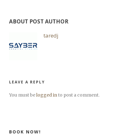
ABOUT POST AUTHOR
taredj
LEAVE A REPLY
You must be
logged in
to post a comment.
BOOK NOW!