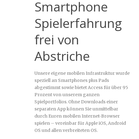
Smartphone
Spielerfahrung
frei von
Abstriche
Unsere eigene mobilen Infrastruktur wurde
speziell an Smartphones plus Pads
abgestimmt sowie bietet Access für über 95
Prozent von unserem ganzen
Spielportfolios. Ohne Downloads einer
separaten App können Sie unmittelbar
durch Euren mobilen Internet-Browser
spielen – vereinbar für Apple iOS, Android
OS und allen verbreiteten OS.