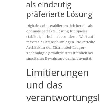
als eindeutig
präferierte Lösung
Digitale Coins etablierten sich bereits als
optimale perfekte Lösung für Spieler
etabliert, die hohen besonderen Wert auf
maximale Datenschutz legen. Die verteilte
Architektur der Distributed-Ledger-
Technologie gewährleistet Offenheit bei
simultaner Bewahrung der Anonymität.
Limitierungen
und das
verantwortungsb