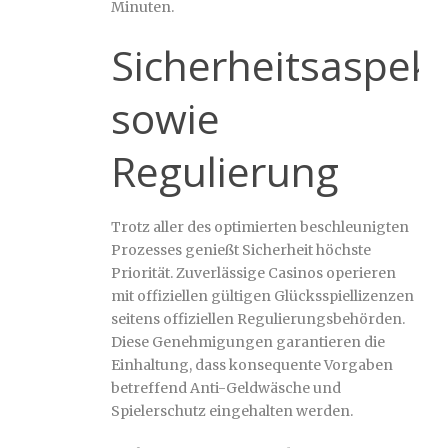
Minuten.
Sicherheitsaspek
sowie
Regulierung
Trotz aller des optimierten beschleunigten
Prozesses genießt Sicherheit höchste
Priorität. Zuverlässige Casinos operieren
mit offiziellen gültigen Glücksspiellizenzen
seitens offiziellen Regulierungsbehörden.
Diese Genehmigungen garantieren die
Einhaltung, dass konsequente Vorgaben
betreffend Anti-Geldwäsche und
Spielerschutz eingehalten werden.