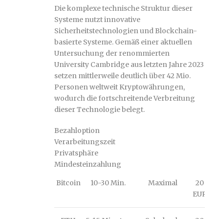
Die komplexe technische Struktur dieser
Systeme nutzt innovative
Sicherheitstechnologien und Blockchain-
basierte Systeme. Gemäß einer aktuellen
Untersuchung der renommierten
University Cambridge aus letzten Jahre 2023
setzen mittlerweile deutlich über 42 Mio.
Personen weltweit Kryptowährungen,
wodurch die fortschreitende Verbreitung
dieser Technologie belegt.
Bezahloption
Verarbeitungszeit
Privatsphäre
Mindesteinzahlung
Bitcoin
10-30 Min.
Maximal
20
EUR