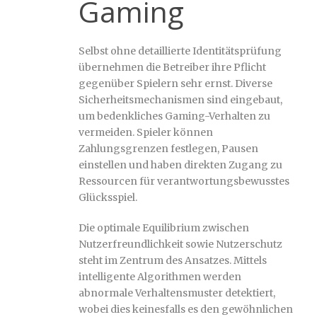
Gaming
Selbst ohne detaillierte Identitätsprüfung
übernehmen die Betreiber ihre Pflicht
gegenüber Spielern sehr ernst. Diverse
Sicherheitsmechanismen sind eingebaut,
um bedenkliches Gaming-Verhalten zu
vermeiden. Spieler können
Zahlungsgrenzen festlegen, Pausen
einstellen und haben direkten Zugang zu
Ressourcen für verantwortungsbewusstes
Glücksspiel.
Die optimale Equilibrium zwischen
Nutzerfreundlichkeit sowie Nutzerschutz
steht im Zentrum des Ansatzes. Mittels
intelligente Algorithmen werden
abnormale Verhaltensmuster detektiert,
wobei dies keinesfalls es den gewöhnlichen