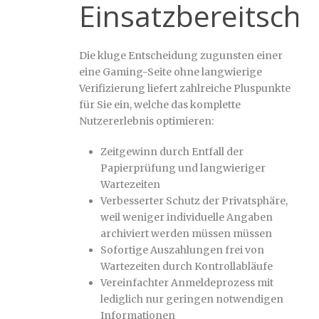
Einsatzbereitscha
Die kluge Entscheidung zugunsten einer
eine Gaming-Seite ohne langwierige
Verifizierung liefert zahlreiche Pluspunkte
für Sie ein, welche das komplette
Nutzererlebnis optimieren:
Zeitgewinn durch Entfall der
Papierprüfung und langwieriger
Wartezeiten
Verbesserter Schutz der Privatsphäre,
weil weniger individuelle Angaben
archiviert werden müssen müssen
Sofortige Auszahlungen frei von
Wartezeiten durch Kontrollabläufe
Vereinfachter Anmeldeprozess mit
lediglich nur geringen notwendigen
Informationen