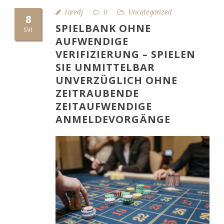
taredj
0
Uncategorized
8
SPIELBANK OHNE
SVI
AUFWENDIGE
VERIFIZIERUNG – SPIELEN
SIE UNMITTELBAR
UNVERZÜGLICH OHNE
ZEITRAUBENDE
ZEITAUFWENDIGE
ANMELDEVORGÄNGE