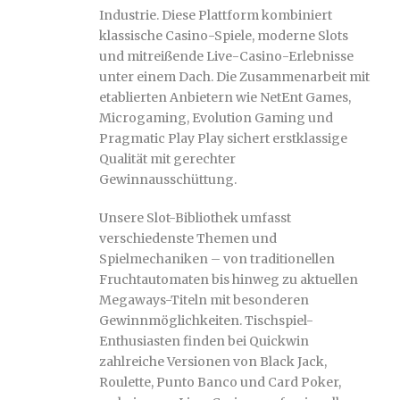
Industrie. Diese Plattform kombiniert
klassische Casino-Spiele, moderne Slots
und mitreißende Live-Casino-Erlebnisse
unter einem Dach. Die Zusammenarbeit mit
etablierten Anbietern wie NetEnt Games,
Microgaming, Evolution Gaming und
Pragmatic Play Play sichert erstklassige
Qualität mit gerechter
Gewinnausschüttung.
Unsere Slot-Bibliothek umfasst
verschiedenste Themen und
Spielmechaniken – von traditionellen
Fruchtautomaten bis hinweg zu aktuellen
Megaways-Titeln mit besonderen
Gewinnmöglichkeiten. Tischspiel-
Enthusiasten finden bei Quickwin
zahlreiche Versionen von Black Jack,
Roulette, Punto Banco und Card Poker,