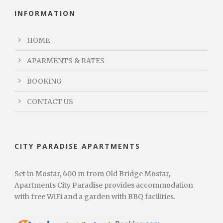
INFORMATION
HOME
APARMENTS & RATES
BOOKING
CONTACT US
CITY PARADISE APARTMENTS
Set in Mostar, 600 m from Old Bridge Mostar,
Apartments City Paradise provides accommodation
with free WiFi and a garden with BBQ facilities.