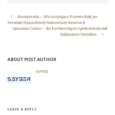
Monsterwin – Wyczerpujący Przewodnik po
Serwisie Hazardowej Najnowszej Generacji
Spinania Casino – Ihr hochwertiges Spielerlebnis mit
Exklusiven Vorteilen
ABOUT POST AUTHOR
taredj
LEAVE A REPLY