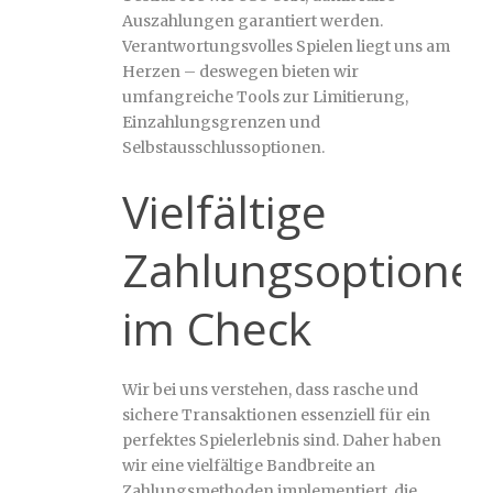
Auszahlungen garantiert werden.
Verantwortungsvolles Spielen liegt uns am
Herzen – deswegen bieten wir
umfangreiche Tools zur Limitierung,
Einzahlungsgrenzen und
Selbstausschlussoptionen.
Vielfältige
Zahlungsoptione
im Check
Wir bei uns verstehen, dass rasche und
sichere Transaktionen essenziell für ein
perfektes Spielerlebnis sind. Daher haben
wir eine vielfältige Bandbreite an
Zahlungsmethoden implementiert, die