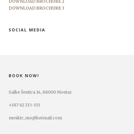
DOWNLOAD BROCHURE 2
DOWNLOAD BROCHURE 3
SOCIAL MEDIA
BOOK NOW!
Salke Šestica 14, 88000 Mostar
+387 62 115-333
meskic_mo@hotmail.com