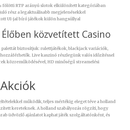
fölötti RTP arányú slotok elkülönített kategóriában
ló rész a legaktuálisabb megjelenésekkel
ott UI-jal bíró játékok külön hangsúllyal
s Élőben közvetített Casino
alettát biztosítjuk: rulettjátékok, blackjack variációk,
hozzáférhetők. Live kaszinó részlegünk valós időzítéssel
lerek közreműködésével, HD minőségű streamelési
Akciók
ételekkel működik, teljes mértékig eleget téve a holland
zített kereteknek. A holland szabályozás rögzíti, hogy
ab üdvözlő ajánlatot kaphat játék szolgáltatónként, és