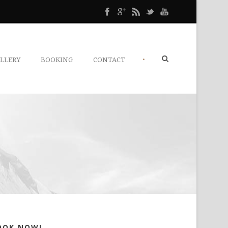
•
LLERY
BOOKING
CONTACT
OOK NOW!