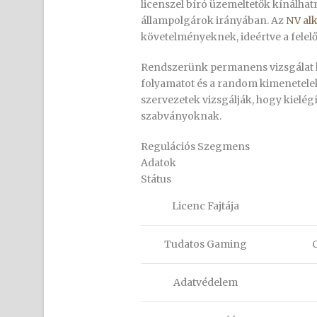
licenszel bíró üzemeltetők kínálha
állampolgárok irányában. Az
NV al
követelményeknek, ideértve a felelős
Rendszerünk permanens vizsgálat k
folyamatot és a random kimenetelek
szervezetek vizsgálják, hogy kielé
szabványoknak.
Regulációs Szegmens
Adatok
Státus
Licenc Fajtája
Tudatos Gaming
Adatvédelem