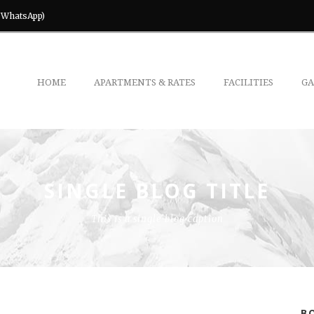
& WhatsApp)
HOME
APARTMENTS & RATES
FACILITIES
GA
SINGLE BLOG TITLE
This is a single blog caption
B