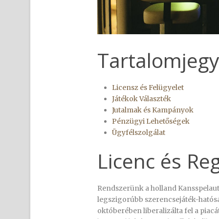
Tartalomjeg
Licensz és Felügyelet
Játékok Választék
Jutalmak és Kampányok
Pénzügyi Lehetőségek
Ügyfélszolgálat
Licenc és Re
Rendszerünk a holland Kansspelauto
legszigorúbb szerencsejáték-hatósá
októberében liberalizálta fel a piac