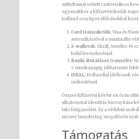
withdrawal védett csatornákon kere
ugyanakkor a kifizetési korlát nap
holland országos előírásokkal kon
Card tranzakciók:
Visa és Mast
autentikációval a maximális vé
E-walletok:
Skrill, Neteller és
belül lerendezéssel
Banki átutalásos transzfer:
Ha
5 munkanapig időtartamú feldo
iDEAL:
Hollandiai játékosok rés
működéssel
Összes kifizetési kérést 48 órán id
alkalommal identitás bizonyítása kö
lakcímigazolást. Ez a védelmi szabál
money laundering megelőzési szabá
Támogatás