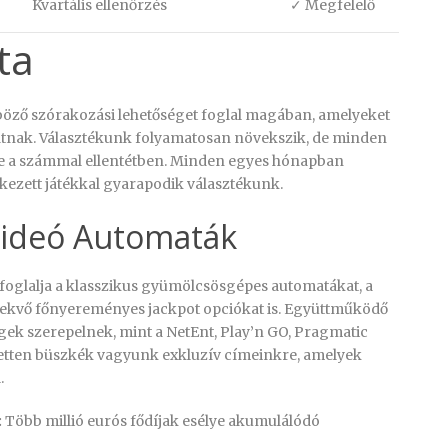
Kvartális ellenőrzés
✓ Megfelelő
ta
öző szórakozási lehetőséget foglal magában, amelyeket
ltatnak. Választékunk folyamatosan növekszik, de minden
rbe a számmal ellentétben. Minden egyes hónapban
ezett játékkal gyarapodik választékunk.
Videó Automaták
glalja a klasszikus gyümölcsösgépes automatákat, a
ekvő főnyereményes jackpot opciókat is. Együttműködő
gek szerepelnek, mint a NetEnt, Play’n GO, Pragmatic
zetten büszkék vagyunk exkluzív címeinkre, amelyek
.
:
Több millió eurós fődíjak esélye akumulálódó