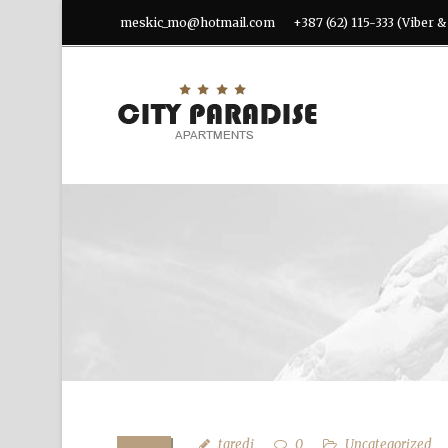
meskic_mo@hotmail.com
+387 (62) 115-333 (Viber 
taredj
0
Uncategorized