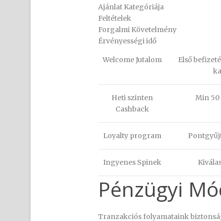
Ajánlat Kategóriája
Feltételek
Forgalmi Követelmény
Érvényességi idő
Welcome Jutalom
Első befizet
k
Heti szinten
Min 50
Cashback
Loyalty program
Pontgyűj
Ingyenes Spinek
Kivála
Pénzügyi Mó
Tranzakciós folyamataink biztonságá