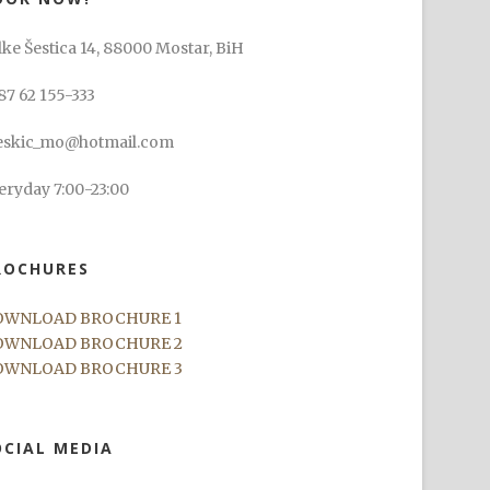
lke Šestica 14, 88000 Mostar, BiH
87 62 155-333
skic_mo@hotmail.com
eryday 7:00-23:00
ROCHURES
OWNLOAD BROCHURE 1
OWNLOAD BROCHURE 2
OWNLOAD BROCHURE 3
OCIAL MEDIA