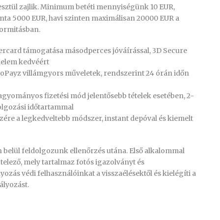
sztül zajlik. Minimum betéti mennyiségünk 10 EUR,
onta 5000 EUR, havi szinten maximálisan 20000 EUR a
formitásban.
ercard támogatása másodperces jóváírással, 3D Secure
delem kedvéért
 ecoPayz villámgyors műveletek, rendszerint 24 órán időn
gyományos fizetési mód jelentősebb tételek esetében, 2-
lgozási időtartammal
zére a legkedveltebb módszer, instant depóval és kiemelt
őn belül feldolgozunk ellenőrzés utána. Első alkalommal
telező, mely tartalmaz fotós igazolványt és
yozás védi felhasználóinkat a visszaélésektől és kielégíti a
lyozást.