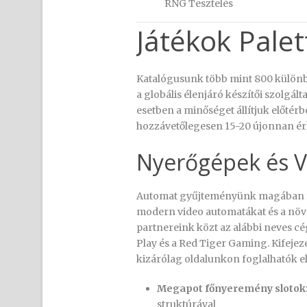
RNG Tesztelés
Játékok Palet
Katalógusunk több mint 800 különb
a globális élenjáró készítői szolgá
esetben a minőséget állítjuk előté
hozzávetőlegesen 15-20 újonnan érk
Nyerőgépek és 
Automat gyűjteményünk magában fo
modern video automatákat és a növ
partnereink közt az alábbi neves cé
Play és a Red Tiger Gaming. Kifeje
kizárólag oldalunkon foglalhatók el
Megapot főnyeremény slotok
struktúrával