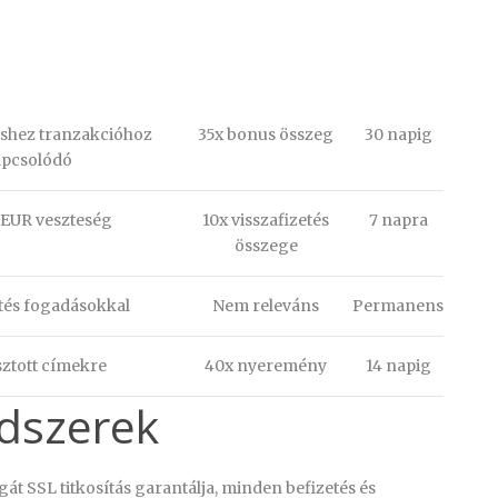
éshez tranzakcióhoz
35x bonus összeg
30 napig
apcsolódó
 EUR veszteség
10x visszafizetés
7 napra
összege
tés fogadásokkal
Nem releváns
Permanens
sztott címekre
40x nyeremény
14 napig
dszerek
t SSL titkosítás garantálja, minden befizetés és