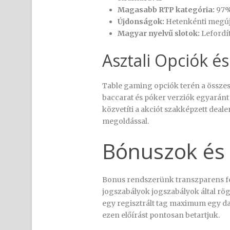
Magasabb RTP kategória:
97% 
Újdonságok:
Hetenkénti megúju
Magyar nyelvű slotok:
Lefordít
Asztali Opciók é
Table gaming opciók terén a összes p
baccarat és póker verziók egyaránt 
közvetíti a akciót szakképzett dea
megoldással.
Bónuszok és 
Bonus rendszerünk transzparens felt
jogszabályok jogszabályok által rög
egy regisztrált tag maximum egy dar
ezen előírást pontosan betartjuk.