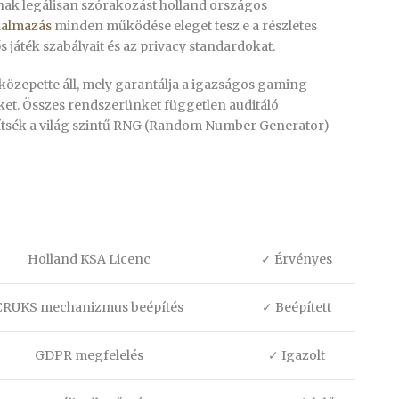
tnak legálisan szórakozást holland országos
kalmazás
minden működése eleget tesz e a részletes
 játék szabályait és az privacy standardokat.
özepette áll, mely garantálja a igazságos gaming-
et. Összes rendszerünket független auditáló
gítsék a világ szintű RNG (Random Number Generator)
Holland KSA Licenc
✓ Érvényes
CRUKS mechanizmus beépítés
✓ Beépített
GDPR megfelelés
✓ Igazolt