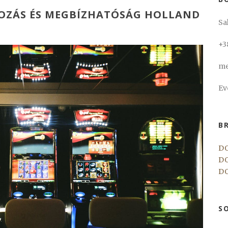
KOZÁS ÉS MEGBÍZHATÓSÁG HOLLAND
Sa
+3
me
Ev
B
D
D
D
S