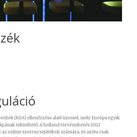
yzék
guláció
riteit (KSA) ellenőrzése alatt üzemel, mely Európa egyik
gának tekinthető. A holland törvénykezés 2021
át az online szerencsejátékok számára, és azóta csak