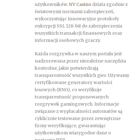
użytkowników.
NV Casino
działa zgodnie z
światowymi normami zabezpieczeń,
wykorzystując innowacyjne protokoły
enkrypcji SSL 128-bit do zabezpieczenia
wszystkich transakcji finansowych oraz
informacji osobowych graczy.
Każda rozgrywka w naszym portalu jest
nadzorowana przez niezależne narzędzia
kontrolne, jakie potwierdzają
transparentność wszystkich gier. Używamy
certyfikowane generatory wartości
losowych (RNG), co weryfikuje
transparentność proponowanych
rozgrywek gamingowych. Informacje
związane z wypłacalności automatów są
cyklicznie testowane przez zewnętrzne
firmy weryfikujące, gwarantując
użytkownikom wiarygodne dane o
poziomie RTP.