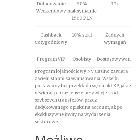
Doładowanie
50%
30x
Weekendowy
maksymalnie
1500 PLN
Cashback
10% strat
Żadnych
Be
Cotygodniowy
wymagań
Program VIP
Osobisty
Dostosowywany
Pe
Program lojalnościowy NV Casino zawiera
z wielu stopni zaawansowania. Wszelki
postawiony bet przekłada się na pkt XP, jakie
otwierają coraz lepsze przywileje – od
szybszych transferów, przez
dedykowanego opiekuna account, aż po
ekskluzywne invity na wydarzenia
sektorowe.
Możliwe