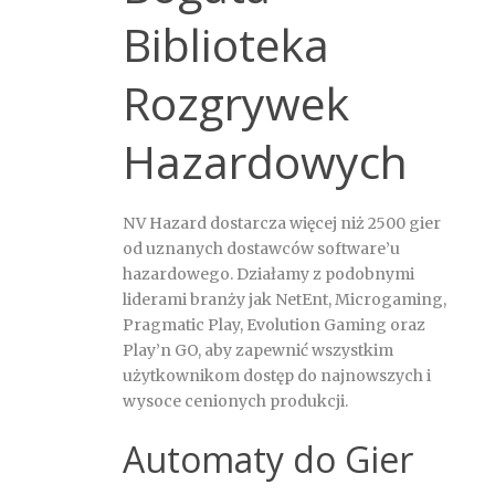
Biblioteka
Rozgrywek
Hazardowych
NV Hazard dostarcza więcej niż 2500 gier
od uznanych dostawców software’u
hazardowego. Działamy z podobnymi
liderami branży jak NetEnt, Microgaming,
Pragmatic Play, Evolution Gaming oraz
Play’n GO, aby zapewnić wszystkim
użytkownikom dostęp do najnowszych i
wysoce cenionych produkcji.
Automaty do Gier