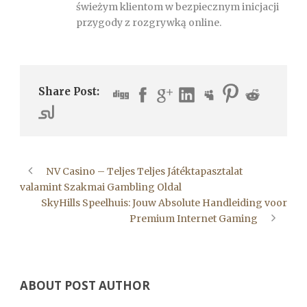
świeżym klientom w bezpiecznym inicjacji
przygody z rozgrywką online.
Share Post:
NV Casino – Teljes Teljes Játéktapasztalat
valamint Szakmai Gambling Oldal
SkyHills Speelhuis: Jouw Absolute Handleiding voor
Premium Internet Gaming
ABOUT POST AUTHOR