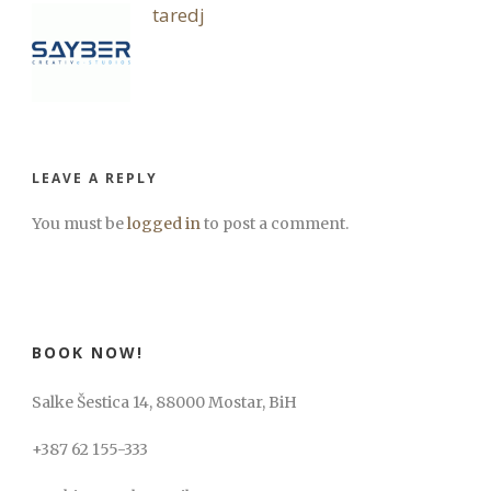
taredj
LEAVE A REPLY
You must be
logged in
to post a comment.
BOOK NOW!
Salke Šestica 14, 88000 Mostar, BiH
+387 62 155-333