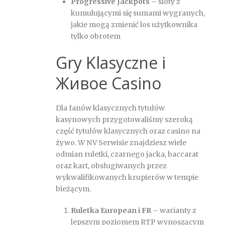
Progressive Jackpots
– sloty z
kumulującymi się sumami wygranych,
jakie mogą zmienić los użytkownika
tylko obrotem
Gry Klasyczne i
Живое Casino
Dla fanów klasycznych tytułów
kasynowych przygotowaliśmy szeroką
część tytułów klasycznych oraz casino na
żywo. W NV Serwisie znajdziesz wiele
odmian ruletki, czarnego jacka, baccarat
oraz kart, obsługiwanych przez
wykwalifikowanych krupierów w tempie
bieżącym.
Ruletka European i FR
– warianty z
lepszym poziomem RTP wynoszącym