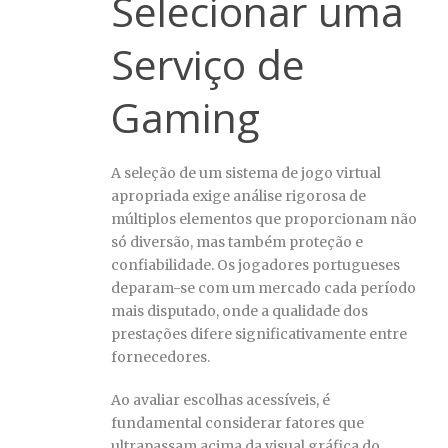
Selecionar uma
Serviço de
Gaming
A seleção de um sistema de jogo virtual
apropriada exige análise rigorosa de
múltiplos elementos que proporcionam não
só diversão, mas também proteção e
confiabilidade. Os jogadores portugueses
deparam-se com um mercado cada período
mais disputado, onde a qualidade dos
prestações difere significativamente entre
fornecedores.
Ao avaliar escolhas acessíveis, é
fundamental considerar fatores que
ultrapassam acima da visual gráfica do