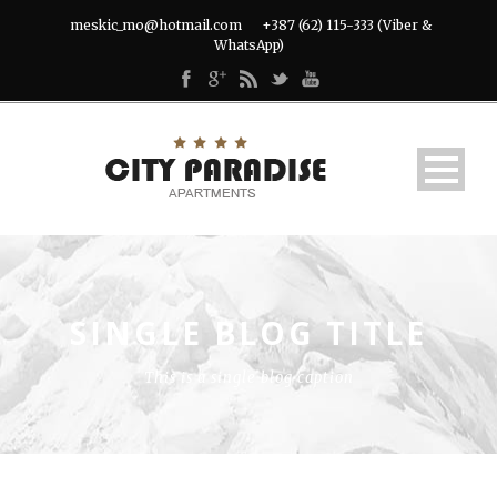
meskic_mo@hotmail.com
+387 (62) 115-333 (Viber &
WhatsApp)
SINGLE BLOG TITLE
This is a single blog caption