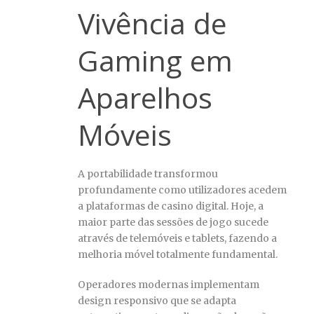
Vivência de
Gaming em
Aparelhos
Móveis
A portabilidade transformou
profundamente como utilizadores acedem
a plataformas de casino digital. Hoje, a
maior parte das sessões de jogo sucede
através de telemóveis e tablets, fazendo a
melhoria móvel totalmente fundamental.
Operadores modernas implementam
design responsivo que se adapta