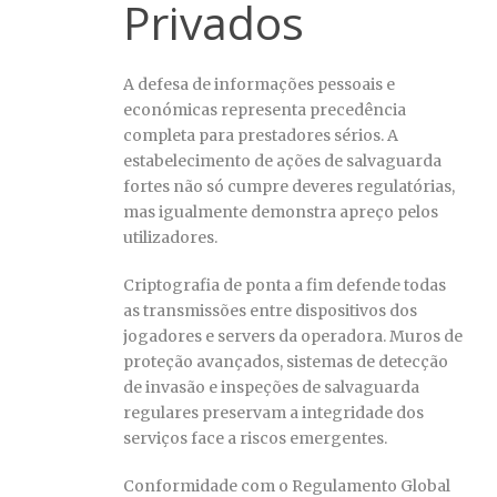
Privados
A defesa de informações pessoais e
económicas representa precedência
completa para prestadores sérios. A
estabelecimento de ações de salvaguarda
fortes não só cumpre deveres regulatórias,
mas igualmente demonstra apreço pelos
utilizadores.
Criptografia de ponta a fim defende todas
as transmissões entre dispositivos dos
jogadores e servers da operadora. Muros de
proteção avançados, sistemas de detecção
de invasão e inspeções de salvaguarda
regulares preservam a integridade dos
serviços face a riscos emergentes.
Conformidade com o Regulamento Global