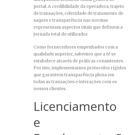
portal. A credibilidade da operadora, trajeto
de transações, celeridade de tratamento de
saques e transparência nas normas
representam aspectos vitais que definem a
jornada total do utilizador.
Como fornecedores empenhados com a
qualidade superior, sabemos que a fé se
estabelece através de práticas consistentes.
Por isto, implementamos protocolos rígidos
que garantem transparência plena em
todas as transações e interações com os
nossos clientes.
Licenciamento
e