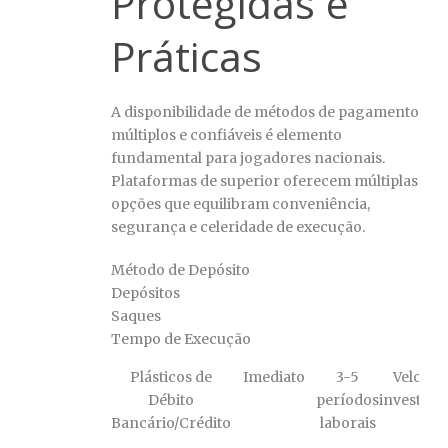
Protegidas e
Práticas
A disponibilidade de métodos de pagamento
múltiplos e confiáveis é elemento
fundamental para jogadores nacionais.
Plataformas de superior oferecem múltiplas
opções que equilibram conveniência,
segurança e celeridade de execução.
Método de Depósito
Depósitos
Saques
Tempo de Execução
Plásticos de
Imediato
3-5
Veloz p
Débito
períodos
investime
Bancário/Crédito
laborais