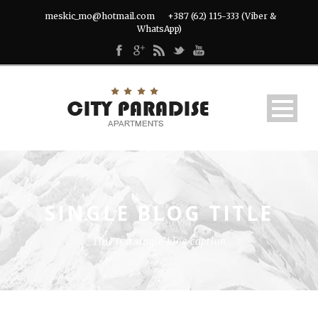
meskic_mo@hotmail.com
+387 (62) 115-333 (Viber &
WhatsApp)
SINGLE BLOG TITLE
This is a single blog caption