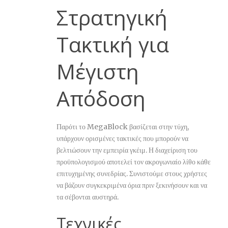
Στρατηγική
Τακτική για
Μέγιστη
Απόδοση
Παρότι το MegaBlock βασίζεται στην τύχη,
υπάρχουν ορισμένες τακτικές που μπορούν να
βελτιώσουν την εμπειρία γκέιμ. Η διαχείριση του
προϋπολογισμού αποτελεί τον ακρογωνιαίο λίθο κάθε
επιτυχημένης συνεδρίας. Συνιστούμε στους χρήστες
να βάζουν συγκεκριμένα όρια πριν ξεκινήσουν και να
τα σέβονται αυστηρά.
Τεχνικές