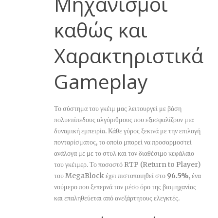
Μηχανισμοί
καθώς και
Χαρακτηριστικά
Gameplay
Το σύστημα του γκέιμ μας λειτουργεί με βάση
πολυεπίπεδους αλγόριθμους που εξασφαλίζουν μια
δυναμική εμπειρία. Κάθε γύρος ξεκινά με την επιλογή
πονταρίσματος, το οποίο μπορεί να προσαρμοστεί
ανάλογα με με το στυλ και τον διαθέσιμο κεφάλαιο
του γκέιμερ. Το ποσοστό RTP (Return to Player)
του MegaBlock έχει πιστοποιηθεί στο
96.5%
, ένα
νούμερο που ξεπερνά τον μέσο όρο της βιομηχανίας
και επαληθεύεται από ανεξάρτητους ελεγκτές.