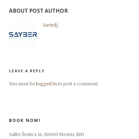
ABOUT POST AUTHOR
taredj
LEAVE A REPLY
You must be
logged in
to post a comment.
BOOK NOW!
Salke Šestica 14, 88000 Mostar, BiH