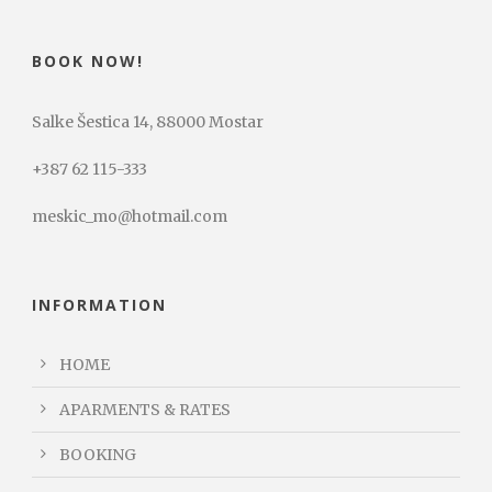
BOOK NOW!
Salke Šestica 14, 88000 Mostar
+387 62 115-333
meskic_mo@hotmail.com
INFORMATION
HOME
APARMENTS & RATES
BOOKING