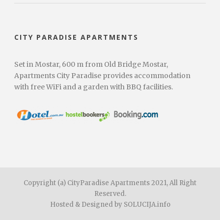
CITY PARADISE APARTMENTS
Set in Mostar, 600 m from Old Bridge Mostar,
Apartments City Paradise provides accommodation
with free WiFi and a garden with BBQ facilities.
Copyright (a) CityParadise Apartments 2021, All Right
Reserved.
Hosted & Designed by SOLUCIJA.info