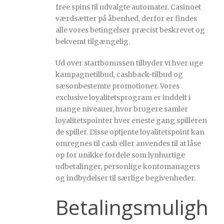
free spins til udvalgte automater. Casinoet
værdsætter på åbenhed, derfor er findes
alle vores betingelser præcist beskrevet og
bekvemt tilgængelig.
Ud over startbonussen tilbyder vi hver uge
kampagnetilbud, cashback-tilbud og
sæsonbestemte promotioner. Vores
exclusive loyalitetsprogram er inddelt i
mange niveauer, hvor brugere samler
loyalitetspointer hver eneste gang spilleren
de spiller. Disse optjente loyalitetspoint kan
omregnes til cash eller anvendes til at låse
op for unikke fordele som lynhurtige
udbetalinger, personlige kontomanagers
og indbydelser til særlige begivenheder.
Betalingsmulighe