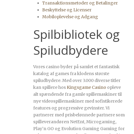
Transaktionsmetoder og Betalinger
Beskyttelse og Licenser
Mobiloplevelse og Adgang
Spilbibliotek og
Spiludbydere
Vores casino byder på samlet et fantastisk
katalog af games fra klodens største
spiludbydere. Med over 3.000 diverse titler
kan spillere hos
Kingsgame Casino
opleve
alt spændende fra gamle spillemaskiner til
nye videospillemaskiner med sofistikerede
features og progressive gevinster. Vi
partnerer med prisbelønnede partnere som
spilleverandøren NetEnt, Microgaming,
Play’n GO og Evolution Gaming Gaming for