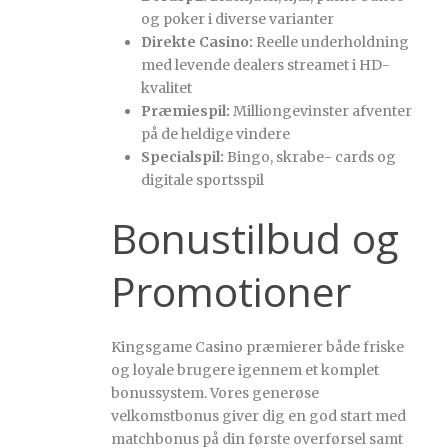
og poker i diverse varianter
Direkte Casino:
Reelle underholdning
med levende dealers streamet i HD-
kvalitet
Præmiespil:
Milliongevinster afventer
på de heldige vindere
Specialspil:
Bingo, skrabe- cards og
digitale sportsspil
Bonustilbud og
Promotioner
Kingsgame Casino præmierer både friske
og loyale brugere igennem et komplet
bonussystem. Vores generøse
velkomstbonus giver dig en god start med
matchbonus på din første overførsel samt