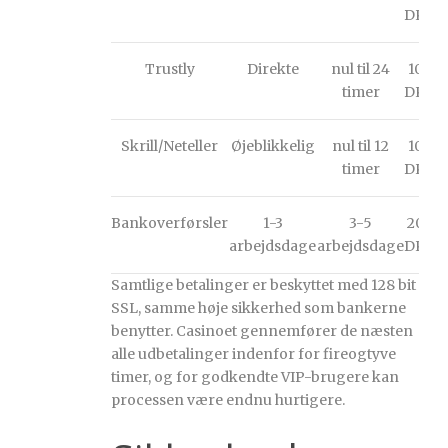
DKK
Trustly
Direkte
nul til 24
100
timer
DKK
Skrill/Neteller
Øjeblikkelig
nul til 12
100
timer
DKK
Bankoverførsler
1-3
3-5
200
arbejdsdage
arbejdsdage
DKK
Samtlige betalinger er beskyttet med 128 bit
SSL, samme høje sikkerhed som bankerne
benytter. Casinoet gennemfører de næsten
alle udbetalinger indenfor for fireogtyve
timer, og for godkendte VIP-brugere kan
processen være endnu hurtigere.