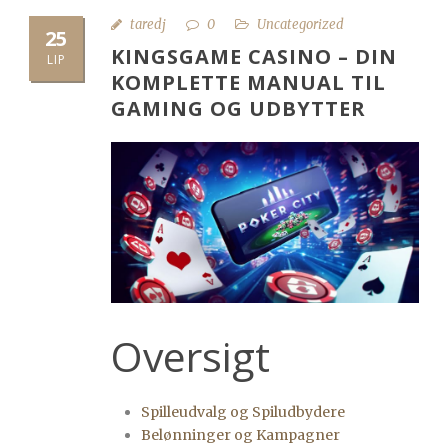
taredj
0
Uncategorized
25
KINGSGAME CASINO – DIN
LIP
KOMPLETTE MANUAL TIL
GAMING OG UDBYTTER
Oversigt
Spilleudvalg og Spiludbydere
Belønninger og Kampagner