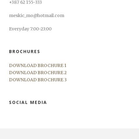
+387 62 155-333
meskic_mo@hotmail.com
Everyday 7:00-23:00
BROCHURES
DOWNLOAD BROCHURE 1
DOWNLOAD BROCHURE 2
DOWNLOAD BROCHURE 3
SOCIAL MEDIA