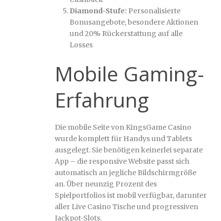
Diamond-Stufe:
Personalisierte
Bonusangebote, besondere Aktionen
und 20% Rückerstattung auf alle
Losses
Mobile Gaming-
Erfahrung
Die mobile Seite von KingsGame Casino
wurde komplett für Handys und Tablets
ausgelegt. Sie benötigen keinerlei separate
App – die responsive Website passt sich
automatisch an jegliche Bildschirmgröße
an. Über neunzig Prozent des
Spielportfolios ist mobil verfügbar, darunter
aller Live Casino Tische und progressiven
Jackpot-Slots.