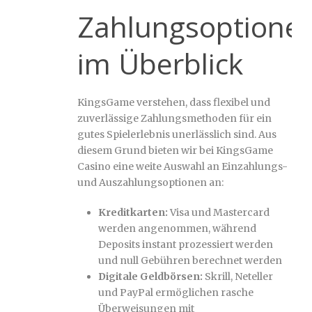
Zahlungsoptione
im Überblick
KingsGame verstehen, dass flexibel und
zuverlässige Zahlungsmethoden für ein
gutes Spielerlebnis unerlässlich sind. Aus
diesem Grund bieten wir bei KingsGame
Casino eine weite Auswahl an Einzahlungs-
und Auszahlungsoptionen an:
Kreditkarten:
Visa und Mastercard
werden angenommen, während
Deposits instant prozessiert werden
und null Gebühren berechnet werden
Digitale Geldbörsen:
Skrill, Neteller
und PayPal ermöglichen rasche
Überweisungen mit