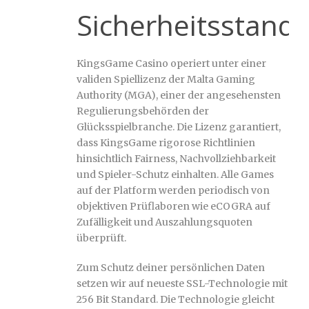
Sicherheitsstand
KingsGame Casino operiert unter einer
validen Spiellizenz der Malta Gaming
Authority (MGA), einer der angesehensten
Regulierungsbehörden der
Glücksspielbranche. Die Lizenz garantiert,
dass KingsGame rigorose Richtlinien
hinsichtlich Fairness, Nachvollziehbarkeit
und Spieler-Schutz einhalten. Alle Games
auf der Platform werden periodisch von
objektiven Prüflaboren wie eCOGRA auf
Zufälligkeit und Auszahlungsquoten
überprüft.
Zum Schutz deiner persönlichen Daten
setzen wir auf neueste SSL-Technologie mit
256 Bit Standard. Die Technologie gleicht