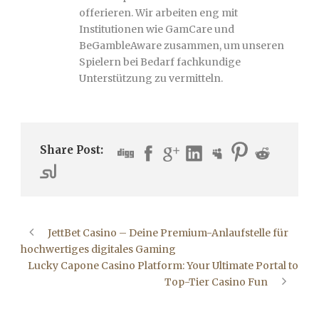
offerieren. Wir arbeiten eng mit
Institutionen wie GamCare und
BeGambleAware zusammen, um unseren
Spielern bei Bedarf fachkundige
Unterstützung zu vermitteln.
Share Post:
JettBet Casino – Deine Premium-Anlaufstelle für
hochwertiges digitales Gaming
Lucky Capone Casino Platform: Your Ultimate Portal to
Top-Tier Casino Fun