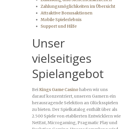
Zahlungsmöglichkeiten im Übersicht
Attraktive Bonusaktionen
Mobile Spielerlebnis
Support und Hilfe
Unser
vielseitiges
Spielangebot
Bei
Kings Game Casino
haben wir uns
darauf konzentriert, unseren Gamern ein
herausragende Selektion an Glücksspielen
zu bieten. Der Spielkatalog enthält über als
2.500 Spiele von etablierten Entwicklern wie
NetEnt, Microgaming, Pragmatic Play und