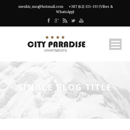
meskic_mo@hotmail.com
+387 (62) 115-333 (Viber &
WhatsApp)
SINGLE BLOG TITLE
This is a single blog caption