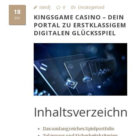
taredj
0
Uncategorized
18
KINGSGAME CASINO – DEIN
SVI
PORTAL ZU ERSTKLASSIGEM
DIGITALEN GLÜCKSSPIEL
Inhaltsverzeichni
Das umfangreiches Spielportfolio
Zulassung und Sicherheitskriterien