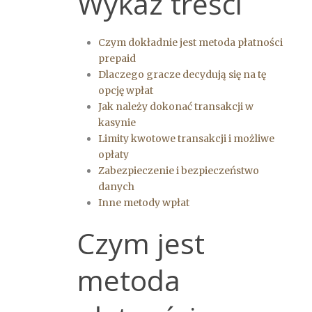
Wykaz treści
Czym dokładnie jest metoda płatności
prepaid
Dlaczego gracze decydują się na tę
opcję wpłat
Jak należy dokonać transakcji w
kasynie
Limity kwotowe transakcji i możliwe
opłaty
Zabezpieczenie i bezpieczeństwo
danych
Inne metody wpłat
Czym jest
metoda