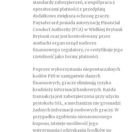
standardy zabezpieczeń, a współpraca z
operatorami płatności z przedpłatą
dodatkowo zwiększa ochronę graczy.
Paysafecard posiada autoryzację Financial
Conduct Authority (FCA) w Wielkiej Brytanii
Brytanii oraz jest kontrolowany przez
austiacki organ urząd nadzoru
finansowego regulatory, co certyfikuje jego
rzetelność jako formy płatności.
Poprzez wykorzystaniu niepowtarzalnych
kodów PIN w zastępstwie danych
finansowych, gracze eliminują ryzyko
kradzieży informacji bankowych. Każda
transakcja jest zabezpieczona przy użyciu
protokołu SSL, a mechanizm nie gromadzi
żadnych informacji osobowych graczy. W
przypadku zgubienia nienaruszonego
kuponu, istnieje możliwość jego
wstrzymania i odzyskania środków po