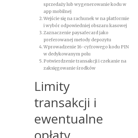
sprzedaży lub wygenerowanie kodu w
app mobilnej
Wejście się na rachunek w na platformie
i wybór odpowiedniej obszaru kasowej
Zaznaczenie paysafecard jako
preferowanej metody depozytu
Wprowadzenie 16-cyfrowego kodu PIN
w dedykowanym polu
Potwierdzenie transakcji i czekanie na
zaksięgowanie środków
Limity
transakcji i
ewentualne
opłaty