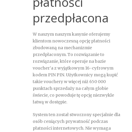
płatności
przedpłacona
W naszym naszym kasynie oferujemy
klientom nowoczesną opcję płatności
zbudowaną na mechanizmie
przedpłaconym. To rozwiązanie to
rozwiązanie, które operuje na bazie
voucher’a z wyjątkowym 16-cyfrowym
kodem PIN PIN. Użytkownicy mogą kupić
takie vouchery w więcej niż 650 000
punktach sprzedaży na całym globie
świecie, co powoduje tę opcję niezwykle
łatwą w dostępie.
System ten został stworzony specjalnie dla
osób ceniących prywatność podczas
płatności internetowych. Nie wymaga