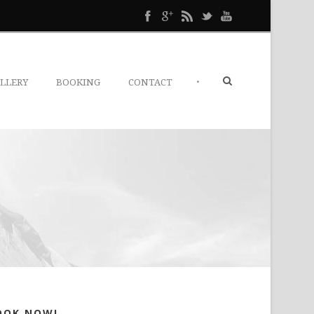
•
LLERY
BOOKING
CONTACT
OOK NOW!