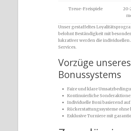
Treue-Freispiele
20-
mo
Unser gestaffeltes Loyalitätsprogr
belohnt Beständigkeit mit besonderen
lukrativer werden die individuelle
Services.
Vorzüge unseres
Bonussystems
Faire und klare Umsatzbedin
Kontinuierliche Sonderaktione
Individuelle Boni basierend au
Rückerstattungssysteme ohne
Exklusive Turniere mit garantie