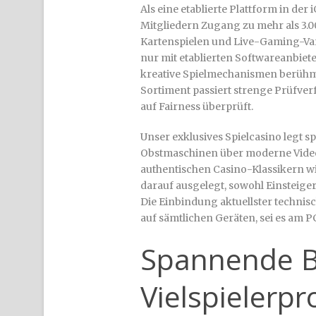
Als eine etablierte Plattform in d
Mitgliedern Zugang zu mehr als 3.0
Kartenspielen und Live-Gaming-Var
nur mit etablierten Softwareanbie
kreative Spielmechanismen berühmt s
Sortiment passiert strenge Prüfver
auf Fairness überprüft.
Unser exklusives Spielcasino legt s
Obstmaschinen über moderne Video-
authentischen Casino-Klassikern wie
darauf ausgelegt, sowohl Einsteiger
Die Einbindung aktuellster technis
auf sämtlichen Geräten, sei es am 
Spannende B
Vielspieler