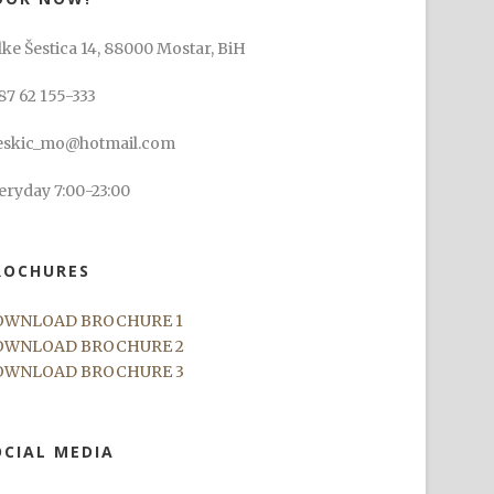
lke Šestica 14, 88000 Mostar, BiH
87 62 155-333
skic_mo@hotmail.com
eryday 7:00-23:00
ROCHURES
OWNLOAD BROCHURE 1
OWNLOAD BROCHURE 2
OWNLOAD BROCHURE 3
OCIAL MEDIA