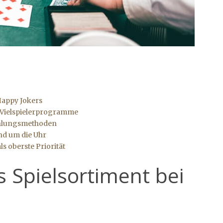
 Happy Jokers
 Vielspielerprogramme
Zahlungsmethoden
d um die Uhr
s oberste Priorität
Spielsortiment bei
s