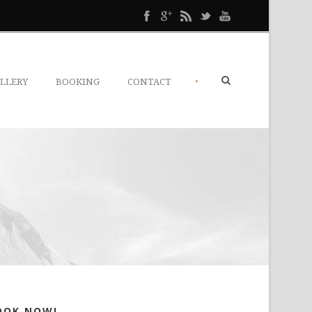
•
LLERY
BOOKING
CONTACT
OOK NOW!