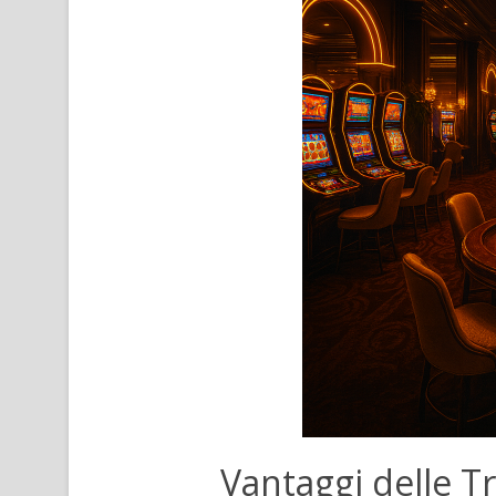
Vantaggi delle Tr