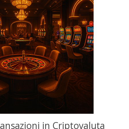
ansazioni in Criptovaluta