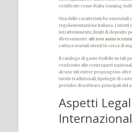
certificate come Malta Gaming Aut
Una delle caratteristiche essenziali 
regolamentazione italiana. I utenti r
intrattenimento, limiti di deposito p
diversamente.
siti non aams scomm
cattura svariati utenti in cerca di su
Il catalogo di game fruibile su tali p
confronto alle controparti nazional
alcune siti estere propongono oltre 
tavolo tradizionali, tipologie di car
provider di software principali del 
Aspetti Lega
Internaziona