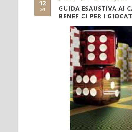
12
GUIDA ESAUSTIVA AI 
SVI
BENEFICI PER I GIOCA