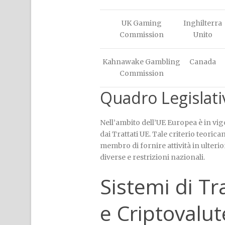
UK Gaming
Inghilterra
Commission
Unito
Kahnawake Gambling
Canada
Commission
Quadro Legislat
Nell’ambito dell’UE Europea è in vigo
dai Trattati UE. Tale criterio teoric
membro di fornire attività in ulterio
diverse e restrizioni nazionali.
Sistemi di Tr
e Criptovalut