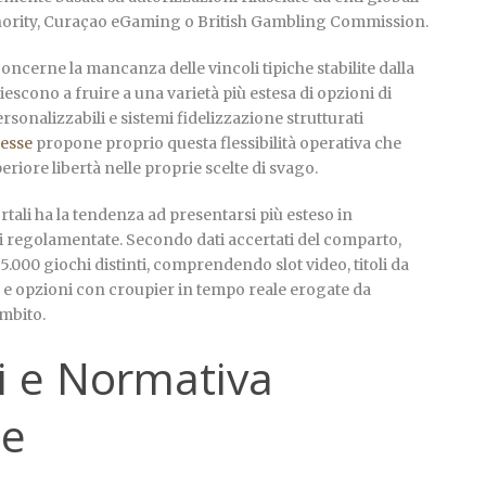
hority, Curaçao eGaming o British Gambling Commission.
concerne la mancanza delle vincoli tipiche stabilite dalla
iescono a fruire a una varietà più estesa di opzioni di
ersonalizzabili e sistemi fidelizzazione strutturati
esse
propone proprio questa flessibilità operativa che
periore libertà nelle proprie scelte di svago.
ortali ha la tendenza ad presentarsi più esteso in
i regolamentate. Secondo dati accertati del comparto,
5.000 giochi distinti, comprendendo slot video, titoli da
te e opzioni con croupier in tempo reale erogate da
ambito.
li e Normativa
le