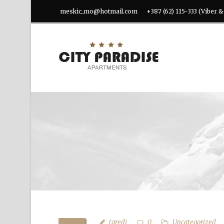
meskic_mo@hotmail.com
+387 (62) 115-333 (Viber 
taredj
0
Uncategorized