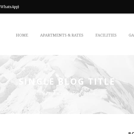
& WhatsApp)
HOME
APARTMENTS & RATES
FACILITIES
GA
SINGLE BLOG TITLE
This is a single blog caption
B