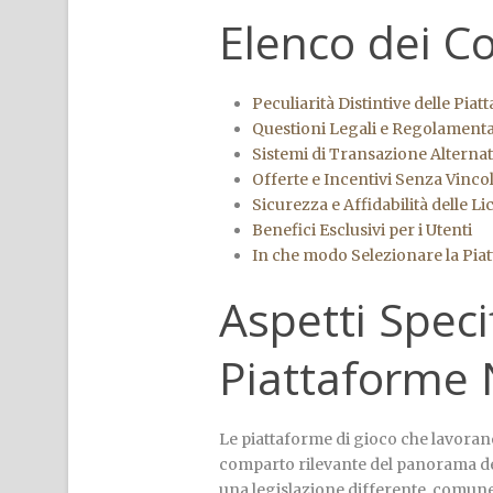
Elenco dei C
Peculiarità Distintive delle P
Questioni Legali e Regolament
Sistemi di Transazione Alternati
Offerte e Incentivi Senza Vincol
Sicurezza e Affidabilità delle L
Benefici Esclusivi per i Utenti
In che modo Selezionare la Pia
Aspetti Speci
Piattaforme
Le piattaforme di gioco che lavora
comparto rilevante del panorama del
una legislazione differente, comunem