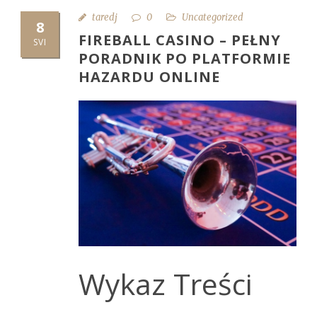
taredj
0
Uncategorized
8
FIREBALL CASINO – PEŁNY
SVI
PORADNIK PO PLATFORMIE
HAZARDU ONLINE
Wykaz Treści