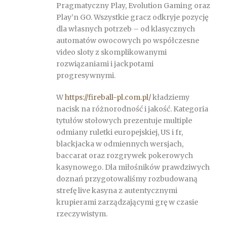
Pragmatyczny Play, Evolution Gaming oraz
Play’n GO. Wszystkie gracz odkryje pozycję
dla własnych potrzeb – od klasycznych
automatów owocowych po współczesne
video sloty z skomplikowanymi
rozwiązaniami i jackpotami
progresywnymi.
W
https://fireball-pl.com.pl/
kładziemy
nacisk na różnorodność i jakość. Kategoria
tytułów stołowych prezentuje multiple
odmiany ruletki europejskiej, US i fr,
blackjacka w odmiennych wersjach,
baccarat oraz rozgrywek pokerowych
kasynowego. Dla miłośników prawdziwych
doznań przygotowaliśmy rozbudowaną
strefę live kasyna z autentycznymi
krupierami zarządzającymi grę w czasie
rzeczywistym.