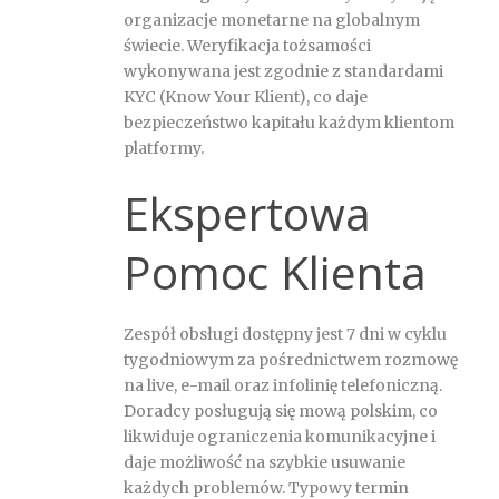
organizacje monetarne na globalnym
świecie. Weryfikacja tożsamości
wykonywana jest zgodnie z standardami
KYC (Know Your Klient), co daje
bezpieczeństwo kapitału każdym klientom
platformy.
Ekspertowa
Pomoc Klienta
Zespół obsługi dostępny jest 7 dni w cyklu
tygodniowym za pośrednictwem rozmowę
na live, e-mail oraz infolinię telefoniczną.
Doradcy posługują się mową polskim, co
likwiduje ograniczenia komunikacyjne i
daje możliwość na szybkie usuwanie
każdych problemów. Typowy termin