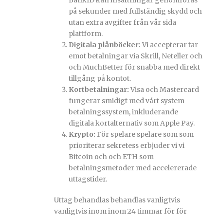
BankID kan insättningar genomföras
på sekunder med fullständig skydd och
utan extra avgifter från vår sida
plattform.
Digitala plånböcker:
Vi accepterar tar
emot betalningar via Skrill, Neteller och
och MuchBetter för snabba med direkt
tillgång på kontot.
Kortbetalningar:
Visa och Mastercard
fungerar smidigt med vårt system
betalningssystem, inkluderande
digitala kortalternativ som Apple Pay.
Krypto:
För spelare spelare som som
prioriterar sekretess erbjuder vi vi
Bitcoin och och ETH som
betalningsmetoder med accelererade
uttagstider.
Uttag behandlas behandlas vanligtvis
vanligtvis inom inom 24 timmar för för