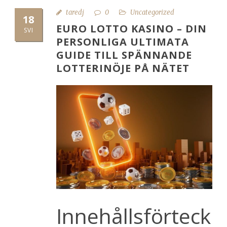
taredj
0
Uncategorized
18
EURO LOTTO KASINO – DIN
SVI
PERSONLIGA ULTIMATA
GUIDE TILL SPÄNNANDE
LOTTERINÖJE PÅ NÄTET
Innehållsförteckn