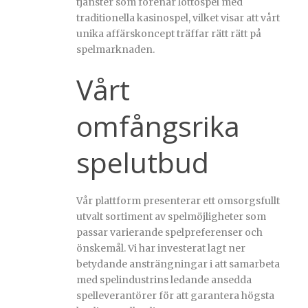
tjänster som förenar lottospel med
traditionella kasinospel, vilket visar att vårt
unika affärskoncept träffar rätt rätt på
spelmarknaden.
Vårt
omfångsrika
spelutbud
Vår plattform presenterar ett omsorgsfullt
utvalt sortiment av spelmöjligheter som
passar varierande spelpreferenser och
önskemål. Vi har investerat lagt ner
betydande ansträngningar i att samarbeta
med spelindustrins ledande ansedda
spelleverantörer för att garantera högsta