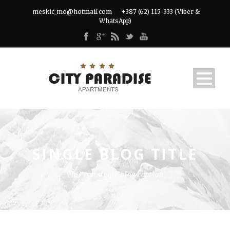
meskic_mo@hotmail.com
+387 (62) 115-333 (Viber &
WhatsApp)
SINGLE BLOG TITLE
This is a single blog caption