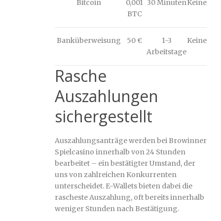
Bitcoin
0,001
30 Minuten
Keine
BTC
Banküberweisung
50 €
1-3
Keine
Arbeitstage
Rasche
Auszahlungen
sichergestellt
Auszahlungsanträge werden bei Browinner
Spielcasino innerhalb von 24 Stunden
bearbeitet – ein bestätigter Umstand, der
uns von zahlreichen Konkurrenten
unterscheidet. E-Wallets bieten dabei die
rascheste Auszahlung, oft bereits innerhalb
weniger Stunden nach Bestätigung.