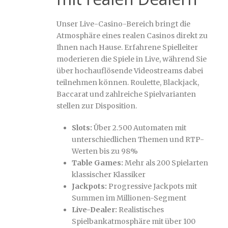
Unser Live-Casino-Bereich bringt die
Atmosphäre eines realen Casinos direkt zu
Ihnen nach Hause. Erfahrene Spielleiter
moderieren die Spiele in Live, während Sie
über hochauflösende Videostreams dabei
teilnehmen können. Roulette, Blackjack,
Baccarat und zahlreiche Spielvarianten
stellen zur Disposition.
Slots:
Über 2.500 Automaten mit
unterschiedlichen Themen und RTP-
Werten bis zu 98%
Table Games:
Mehr als 200 Spielarten
klassischer Klassiker
Jackpots:
Progressive Jackpots mit
Summen im Millionen-Segment
Live-Dealer:
Realistisches
Spielbankatmosphäre mit über 100