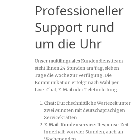
Professioneller
Support rund
um die Uhr
Unser multilinguales Kundendienstteam
steht Ihnen 24 Stunden am Tag, sieben
Tage die Woche zur Verfügung. Die
Kommunikation erfolgt nach Wahl per
Live-Chat, E-Mail oder Telefonleitung.
Chat:
Durchschnittliche Wartezeit unter
zwei Minuten mit deutschsprachigen
Servicekräften
E-Mail-Kundenservice:
Response-Zeit
innerhalb von vier Stunden, auch an
Wochenenden