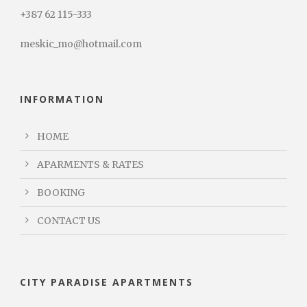
+387 62 115-333
meskic_mo@hotmail.com
INFORMATION
HOME
APARMENTS & RATES
BOOKING
CONTACT US
CITY PARADISE APARTMENTS