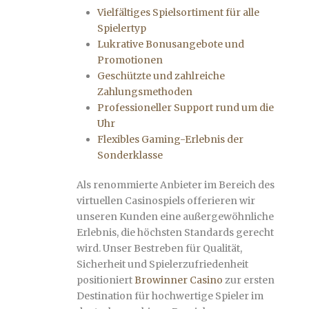
Vielfältiges Spielsortiment für alle
Spielertyp
Lukrative Bonusangebote und
Promotionen
Geschützte und zahlreiche
Zahlungsmethoden
Professioneller Support rund um die
Uhr
Flexibles Gaming-Erlebnis der
Sonderklasse
Als renommierte Anbieter im Bereich des
virtuellen Casinospiels offerieren wir
unseren Kunden eine außergewöhnliche
Erlebnis, die höchsten Standards gerecht
wird. Unser Bestreben für Qualität,
Sicherheit und Spielerzufriedenheit
positioniert
Browinner Casino
zur ersten
Destination für hochwertige Spieler im