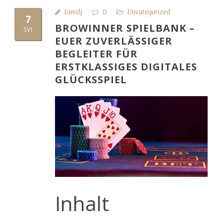
taredj
0
Uncategorized
7
BROWINNER SPIELBANK –
SVI
EUER ZUVERLÄSSIGER
BEGLEITER FÜR
ERSTKLASSIGES DIGITALES
GLÜCKSSPIEL
Inhalt