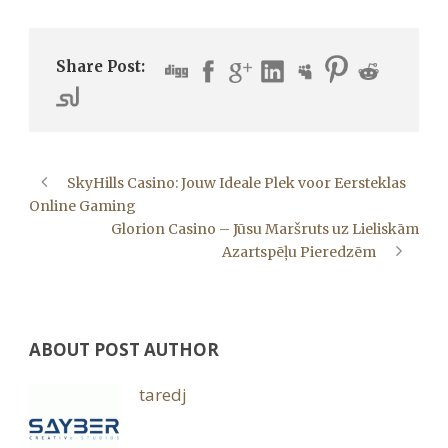
Share Post:
SkyHills Casino: Jouw Ideale Plek voor Eersteklas
Online Gaming
Glorion Casino – Jūsu Maršruts uz Lieliskām
Azartspēļu Pieredzēm
ABOUT POST AUTHOR
taredj