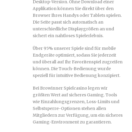
Desktop-Version. Ohne Download einer
Applikation können Sie direkt über den
Browser Ihres Handys oder Tablets spielen.
Die Seite passt sich automatisch an
unterschiedliche Displaygrößen an und
sichert ein nahtloses Spielerlebnis.
Über 95% unserer Spiele sind für mobile
Endgeräte optimiert, sodass Sie jederzeit
und überall auf Ihr Favoritenspiel zugreifen
können. Die Touch-Bedienung wurde
speziell für intuitive Bedienung konzipiert.
Bei Browinner Spielcasino legen wir
größten Wert auf sicheres Gaming. Tools
wie Einzahlungsgrenzen, Loss-Limits und
Selbstsperre-Optionen stehen allen
Mitgliedern zur Verfügung, um ein sicheres
Gaming-Environment zu garantieren.