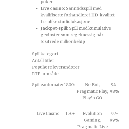
poker
Live casino:
Sanntidsspill med
kvalifiserte forhandlere i HD-kvalitet
fra ulike studiolokasjoner
Jackpot-spill:
Spill med kumulative
gevinster som regelmessig når
tosifrede millionbeløp
Spillkategori
Antall titler
Populære leverandører
RTP-område
Spilleautomater
1800+
NetEnt,
94-
Pragmatic Play,
98%
Play’n GO
Live Casino
150+
Evolution
97-
Gaming,
99%
Pragmatic Live