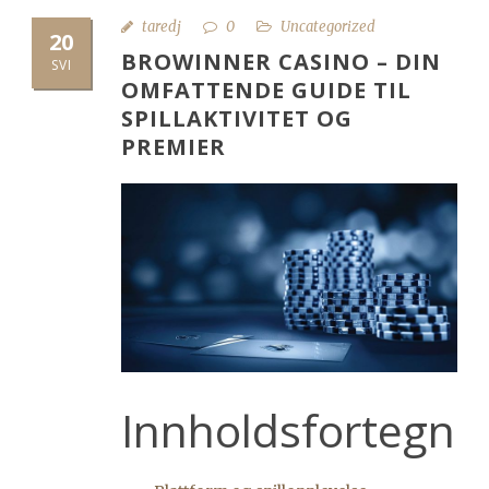
taredj
0
Uncategorized
20
BROWINNER CASINO – DIN
SVI
OMFATTENDE GUIDE TIL
SPILLAKTIVITET OG
PREMIER
Innholdsfortegne