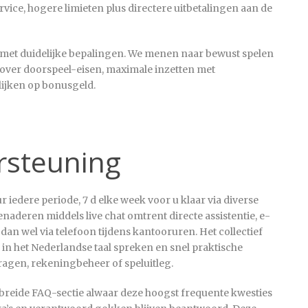
vice, hogere limieten plus directere uitbetalingen aan de
 met duidelijke bepalingen. We menen naar bewust spelen
ver doorspeel-eisen, maximale inzetten met
blijken op bonusgeld.
rsteuning
 iedere periode, 7 d elke week voor u klaar via diverse
aderen middels live chat omtrent directe assistentie, e-
dan wel via telefoon tijdens kantooruren. Het collectief
 in het Nederlandse taal spreken en snel praktische
ragen, rekeningbeheer of speluitleg.
breide FAQ-sectie alwaar deze hoogst frequente kwesties