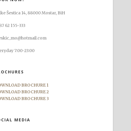
lke Šestica 14, 88000 Mostar, BiH
87 62 155-333
skic_mo@hotmail.com
eryday 7:00-23:00
ROCHURES
OWNLOAD BROCHURE 1
OWNLOAD BROCHURE 2
OWNLOAD BROCHURE 3
OCIAL MEDIA