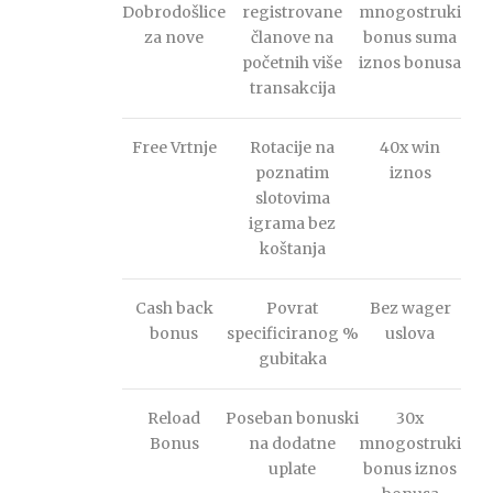
Dobrodošlice
registrovane
mnogostruki
za nove
članove na
bonus suma
početnih više
iznos bonusa
transakcija
Free Vrtnje
Rotacije na
40x win
poznatim
iznos
slotovima
igrama bez
koštanja
Cash back
Povrat
Bez wager
bonus
specificiranog %
uslova
gubitaka
Reload
Poseban bonuski
30x
Bonus
na dodatne
mnogostruki
uplate
bonus iznos