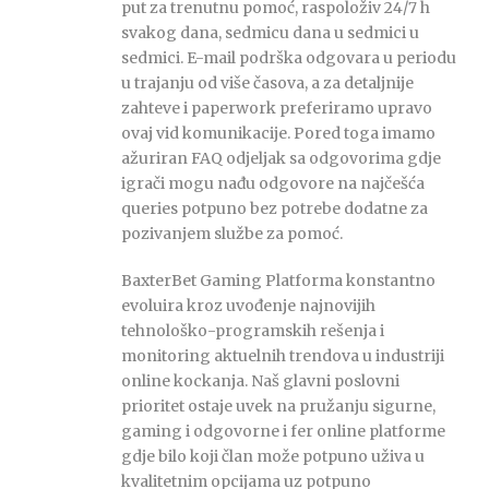
put za trenutnu pomoć, raspoloživ 24/7 h
svakog dana, sedmicu dana u sedmici u
sedmici. E-mail podrška odgovara u periodu
u trajanju od više časova, a za detaljnije
zahteve i paperwork preferiramo upravo
ovaj vid komunikacije. Pored toga imamo
ažuriran FAQ odjeljak sa odgovorima gdje
igrači mogu nađu odgovore na najčešća
queries potpuno bez potrebe dodatne za
pozivanjem službe za pomoć.
BaxterBet Gaming Platforma konstantno
evoluira kroz uvođenje najnovijih
tehnološko-programskih rešenja i
monitoring aktuelnih trendova u industriji
online kockanja. Naš glavni poslovni
prioritet ostaje uvek na pružanju sigurne,
gaming i odgovorne i fer online platforme
gdje bilo koji član može potpuno uživa u
kvalitetnim opcijama uz potpuno