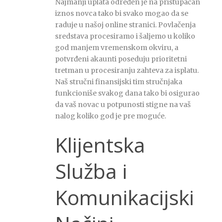
Najmanji uplata određen je na pristupačan
iznos novca tako bi svako mogao da se
raduje u našoj online stranici. Povlačenja
sredstava procesiramo i šaljemo u koliko
god manjem vremenskom okviru, a
potvrđeni akaunti poseduju prioritetni
tretman u procesiranju zahteva za isplatu.
Naš stručni finansijski tim stručnjaka
funkcioniše svakog dana tako bi osigurao
da vaš novac u potpunosti stigne na vaš
nalog koliko god je pre moguće.
Klijentska
Služba i
Komunikacijski