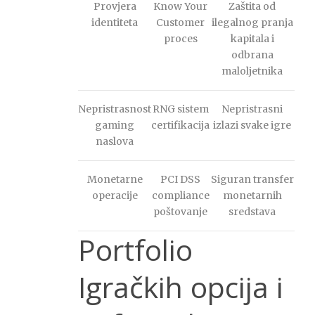
Provjera
Know Your
Zaštita od
identiteta
Customer
ilegalnog pranja
proces
kapitala i
odbrana
maloljetnika
Nepristrasnost
RNG sistem
Nepristrasni
gaming
certifikacija
izlazi svake igre
naslova
Monetarne
PCI DSS
Siguran transfer
operacije
compliance
monetarnih
poštovanje
sredstava
Portfolio
Igračkih opcija i