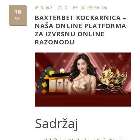
taredj
0
Uncategorized
19
BAXTERBET KOCKARNICA –
SVI
NAŠA ONLINE PLATFORMA
ZA IZVRSNU ONLINE
RAZONODU
Sadržaj