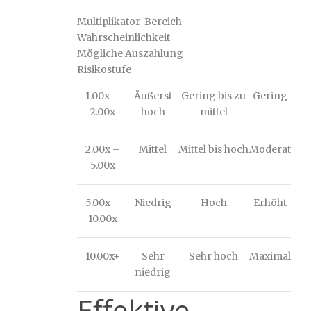
Multiplikator-Bereich
Wahrscheinlichkeit
Mögliche Auszahlung
Risikostufe
1.00x –
Äußerst
Gering bis zu
Gering
2.00x
hoch
mittel
2.00x –
Mittel
Mittel bis hoch
Moderat
5.00x
5.00x –
Niedrig
Hoch
Erhöht
10.00x
10.00x+
Sehr
Sehr hoch
Maximal
niedrig
Effektive