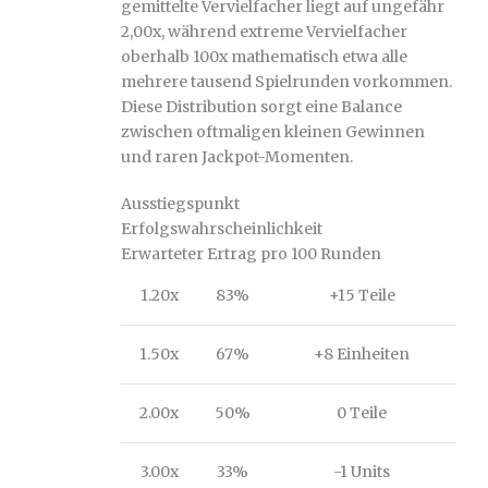
gemittelte Vervielfacher liegt auf ungefähr
2,00x, während extreme Vervielfacher
oberhalb 100x mathematisch etwa alle
mehrere tausend Spielrunden vorkommen.
Diese Distribution sorgt eine Balance
zwischen oftmaligen kleinen Gewinnen
und raren Jackpot-Momenten.
Ausstiegspunkt
Erfolgswahrscheinlichkeit
Erwarteter Ertrag pro 100 Runden
1.20x
83%
+15 Teile
1.50x
67%
+8 Einheiten
2.00x
50%
0 Teile
3.00x
33%
-1 Units