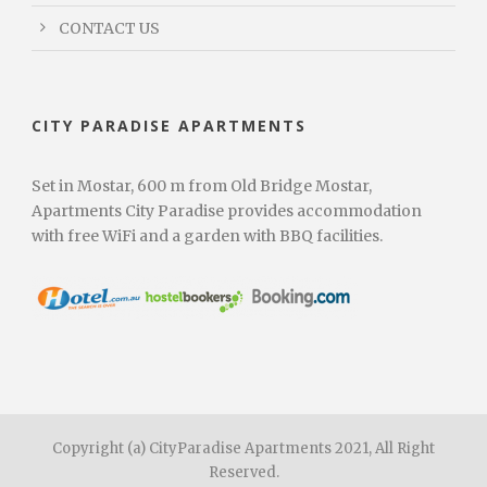
CONTACT US
CITY PARADISE APARTMENTS
Set in Mostar, 600 m from Old Bridge Mostar,
Apartments City Paradise provides accommodation
with free WiFi and a garden with BBQ facilities.
Copyright (a) CityParadise Apartments 2021, All Right
Reserved.