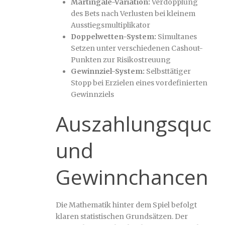
Martingale-Variation:
Verdopplung
des Bets nach Verlusten bei kleinem
Ausstiegsmultiplikator
Doppelwetten-System:
Simultanes
Setzen unter verschiedenen Cashout-
Punkten zur Risikostreuung
Gewinnziel-System:
Selbsttätiger
Stopp bei Erzielen eines vordefinierten
Gewinnziels
Auszahlungsquot
und
Gewinnchancen
Die Mathematik hinter dem Spiel befolgt
klaren statistischen Grundsätzen. Der