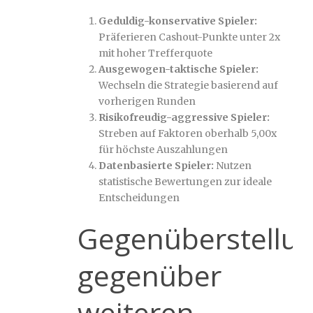
Geduldig-konservative Spieler:
Präferieren Cashout-Punkte unter 2x
mit hoher Trefferquote
Ausgewogen-taktische Spieler:
Wechseln die Strategie basierend auf
vorherigen Runden
Risikofreudig-aggressive Spieler:
Streben auf Faktoren oberhalb 5,00x
für höchste Auszahlungen
Datenbasierte Spieler:
Nutzen
statistische Bewertungen zur ideale
Entscheidungen
Gegenüberstellu
gegenüber
weiteren