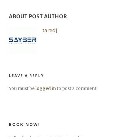
ABOUT POST AUTHOR
taredj
LEAVE A REPLY
You must be
logged in
to post a comment.
BOOK NOW!