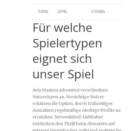
5.00x
20%
-3 Units
Für welche
Spielertypen
eignet sich
unser Spiel
Avia Masters adressiert verschiedene
Nutzertypen an. Vorsichtige Nutzer
schätzen die Option, durch frühzeitiges
Auszahlen regelmäßige niedrige Profite zu
erreichen. Nervenkitzel-Liebhaber
entdecken den Thrill beim Abwarten auf
extreme Vervielfacher, während analytische