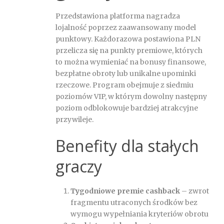
Przedstawiona platforma nagradza
lojalność poprzez zaawansowany model
punktowy. Każdorazowa postawiona PLN
przelicza się na punkty premiowe, których
to można wymieniać na bonusy finansowe,
bezpłatne obroty lub unikalne upominki
rzeczowe. Program obejmuje z siedmiu
poziomów VIP, w którym dowolny następny
poziom odblokowuje bardziej atrakcyjne
przywileje.
Benefity dla stałych
graczy
Tygodniowe premie cashback
– zwrot
fragmentu utraconych środków bez
wymogu wypełniania kryteriów obrotu