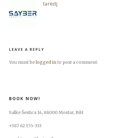
taredj
LEAVE A REPLY
You must be
logged in
to post a comment.
BOOK NOW!
Salke Šestica 14, 88000 Mostar, BiH
+387 62 155-333