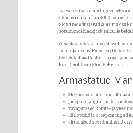
Käesoleva süsteemi tugevuseks on p
olemas rohkem kui 3000 mitmekesise t
Slotid moodustavad suurima osa kog
sortimendi blackjack ruletii ja bakk
Otseülekandes käimasolevad mäng
mängijate seas. Kutselised diilerid 
teie elukohas. Pokkeri armastajad võ
kuni Caribbean Stud Poker’ini.
Armastatud Män
Megaways slotid koos dünaamilis
Jackpot mängud, milles võidusu
Tavapärased kolme- ja viieruudu
Kiirloteriid ja kraapemängud 
Virtuaalsed spordimängud otse