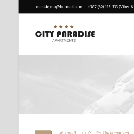
meskic_mo@hotmail.com
+387 (62) 115-333 (Viber 
taredj
0
Uncategorized