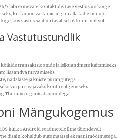
4/7 läbi erinevate kontaktide. Live vestlus on kõige
seks, keskmine vastamisaeg on alla kahe minuti.
 tuge, kus vastus saabub tavaliselt 6 tunni jooksul.
 Vastutustundlik
 kõikide transaktsioonide ja isikuandmete kaitsmiseks
nto lisaandva turvamiseks
te, nädalaste ja kuiste piirangutega
iseks või pü sivajavaks konto sulgemiseks
ng Therapy organisatsioonidega
iooni Mängukogemus
 iOS kui ka Android seadmetele ilma täiendavalt
ivne disain kohaldub automaatsel ekraani mõõtmetega,