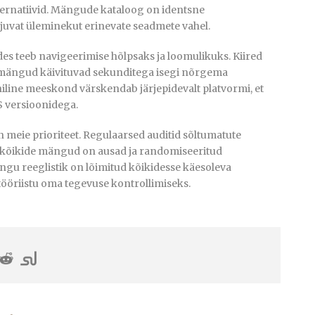
alternatiivid. Mängude kataloog on identsne
juvat üleminekut erinevate seadmete vahel.
des teeb navigeerimise hõlpsaks ja loomulikuks. Kiired
t mängud käivituvad sekunditega isegi nõrgema
iline meeskond värskendab järjepidevalt platvormi, et
S versioonidega.
on meie prioriteet. Regulaarsed auditid sõltumatute
t kõikide mängud on ausad ja randomiseeritud
ngu reeglistik on lõimitud kõikidesse käesoleva
tööriistu oma tegevuse kontrollimiseks.