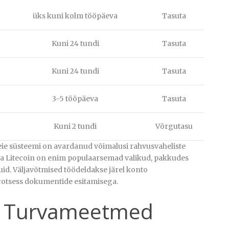
üks kuni kolm tööpäeva
Tasuta
Kuni 24 tundi
Tasuta
Kuni 24 tundi
Tasuta
3-5 tööpäeva
Tasuta
Kuni 2 tundi
Võrgutasu
ie süsteemi on avardanud võimalusi rahvusvaheliste
 ja Litecoin on enim populaarsemad valikud, pakkudes
id. Väljavõtmised töödeldakse järel konto
protsess dokumentide esitamisega.
ja Turvameetmed