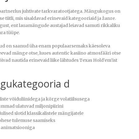
artnerlus juhtivate tarkvaratootjatega. Mängukogus on
iitli, mis sisaldavad erinevaid kategooriaid ja žanre.
ust, ent lauamängude austajad leiavad samuti rikkaliku
ara tüüpe.
ud on saanud üha enam populaarsemaks käesoleva
veevad mänge otse, luues autentic kasiino atmosfääri otse
ivad nautida erinevaid liike lähtudes Texas Hold’em’ist
gukategooria d
te võiduliinidega ja kõrge volatiilsusega
mmad ulatuvad miljonipiirini
lised slotid klassikalistele mängijatele
kohese tulemuse saamiseks
 animatsiooniga