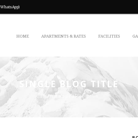
& WhatsApp)
HOME
APARTMENTS & RATES
FACILITIES
GA
SINGLE BLOG TITLE
This is a single blog caption
B