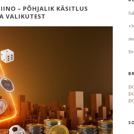
IINO – PÕHJALIK KÄSITLUS
Sa
 VALIKUTEST
+3
me
Ev
B
D
D
D
S