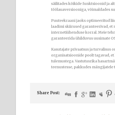
säilitades kõikide funktsioonid ja 
töölauaversiooniga, võimaldades su
Puuteekraani jaoks optimeeritud lii
laadimi skiirused garanteerivad, e
internetiühenduse korral. Meie tehn
garanteerida ühilduvus uusimate O
Kasutajate privaatsus ja turvalisus 
organisatsioonide poolt tagavad, e
tulemustega. Vastutusrika hasartmä
teenustesse, pakkudes mängijatele 
Share Post: