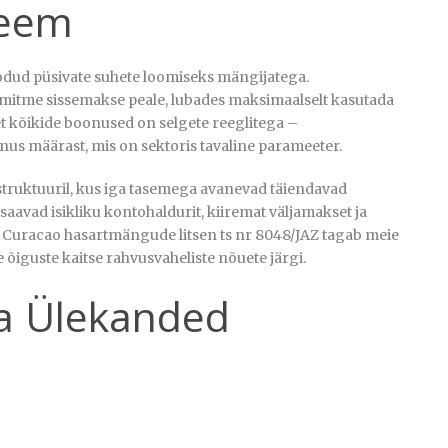
teem
ud püsivate suhete loomiseks mängijatega.
mitme sissemakse peale, lubades maksimaalselt kasutada
 et kõikide boonused on selgete reeglitega –
s määrast, mis on sektoris tavaline parameeter.
ruktuuril, kus iga tasemega avanevad täiendavad
saavad isikliku kontohaldurit, kiiremat väljamakset ja
t: Curacao hasartmängude litsen ts nr 8048/JAZ tagab meie
 õiguste kaitse rahvusvaheliste nõuete järgi.
ja Ülekanded