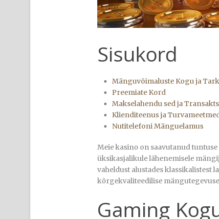
Sisukord
Mänguvõimaluste Kogu ja Tar
Preemiate Kord
Makselahendu sed ja Transakts
Klienditeenus ja Turvameetme
Nutitelefoni Mänguelamus
Meie kasino on saavutanud tuntuse
üksikasjalikule lähenemisele mängij
vaheldust alustades klassikalistest
kõrgekvaliteedilise mängutegevuse 
Gaming Kogu