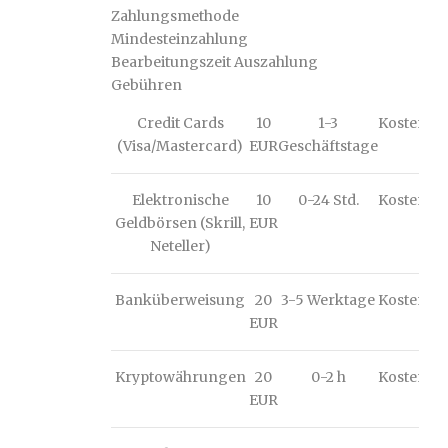
Zahlungsmethode
Mindesteinzahlung
Bearbeitungszeit Auszahlung
Gebühren
Credit Cards
10
1-3
Kostenfre
(Visa/Mastercard)
EUR
Geschäftstage
Elektronische
10
0-24 Std.
Kostenfre
Geldbörsen (Skrill,
EUR
Neteller)
Banküberweisung
20
3-5 Werktage
Kostenfre
EUR
Kryptowährungen
20
0-2 h
Kostenfre
EUR