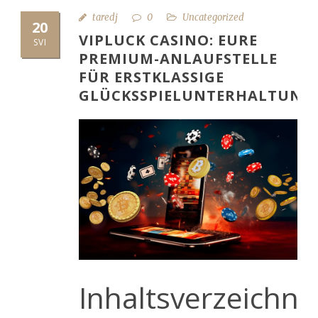
taredj
0
Uncategorized
20
VIPLUCK CASINO: EURE
SVI
PREMIUM-ANLAUFSTELLE
FÜR ERSTKLASSIGE
GLÜCKSSPIELUNTERHALTUNG
Inhaltsverzeichni