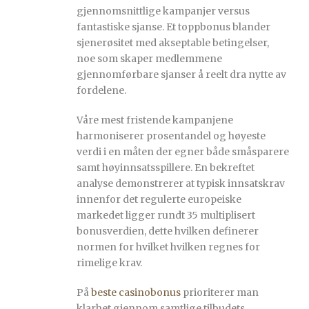
gjennomsnittlige kampanjer versus
fantastiske sjanse. Et toppbonus blander
sjenerøsitet med akseptable betingelser,
noe som skaper medlemmene
gjennomførbare sjanser å reelt dra nytte av
fordelene.
Våre mest fristende kampanjene
harmoniserer prosentandel og høyeste
verdi i en måten der egner både småsparere
samt høyinnsatsspillere. En bekreftet
analyse demonstrerer at typisk innsatskrav
innenfor det regulerte europeiske
markedet ligger rundt 35 multiplisert
bonusverdien, dette hvilken definerer
normen for hvilket hvilken regnes for
rimelige krav.
På
beste casinobonus
prioriterer man
klarhet gjennom samtlige tilbudets