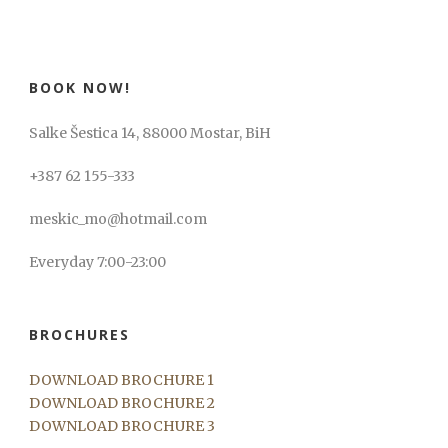
BOOK NOW!
Salke Šestica 14, 88000 Mostar, BiH
+387 62 155-333
meskic_mo@hotmail.com
Everyday 7:00-23:00
BROCHURES
DOWNLOAD BROCHURE 1
DOWNLOAD BROCHURE 2
DOWNLOAD BROCHURE 3