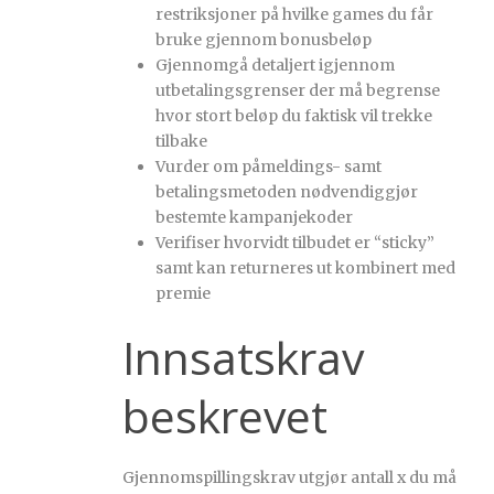
restriksjoner på hvilke games du får
bruke gjennom bonusbeløp
Gjennomgå detaljert igjennom
utbetalingsgrenser der må begrense
hvor stort beløp du faktisk vil trekke
tilbake
Vurder om påmeldings- samt
betalingsmetoden nødvendiggjør
bestemte kampanjekoder
Verifiser hvorvidt tilbudet er “sticky”
samt kan returneres ut kombinert med
premie
Innsatskrav
beskrevet
Gjennomspillingskrav utgjør antall x du må