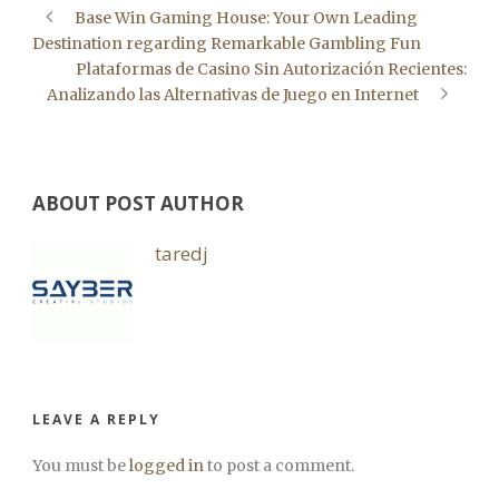
Base Win Gaming House: Your Own Leading
Destination regarding Remarkable Gambling Fun
Plataformas de Casino Sin Autorización Recientes:
Analizando las Alternativas de Juego en Internet
ABOUT POST AUTHOR
taredj
LEAVE A REPLY
You must be
logged in
to post a comment.