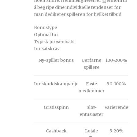
noen andre. Hemmeligheten er gjennom til
å begripe dine individuelle tendenser før
man dedikerer spilleren for hvilket tilbud.
Bonustype
Optimal for
Typisk prosentsats
Innsatskrav
Ny-spiller bonus
Uerfarne
100-200%
30
spillere
Innskuddskampanje
Faste
50-100%
25
medlemmer
Gratisspinn
Slot-
Varierende
40
entusiaster
gev
Cashback
Lojale
5-20%
Oft