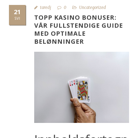
taredj
0
Uncategorized
21
TOPP KASINO BONUSER:
SVI
VÅR FULLSTENDIGE GUIDE
MED OPTIMALE
BELØNNINGER