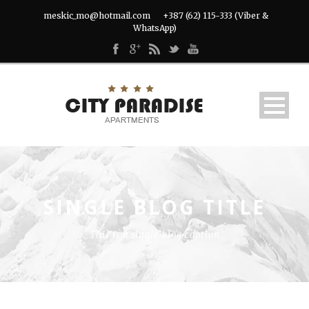
meskic_mo@hotmail.com
+387 (62) 115-333 (Viber &
WhatsApp)
SINGLE BLOG TITLE
This is a single blog caption