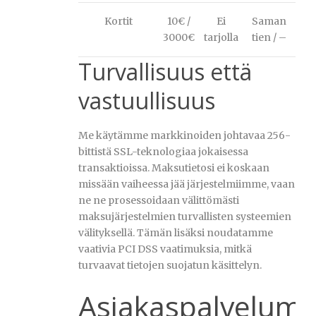
Kortit
10€ /
Ei
Saman
3000€
tarjolla
tien / –
Turvallisuus että
vastuullisuus
Me käytämme markkinoiden johtavaa 256-
bittistä SSL-teknologiaa jokaisessa
transaktioissa. Maksutietosi ei koskaan
missään vaiheessa jää järjestelmiimme, vaan
ne ne prosessoidaan välittömästi
maksujärjestelmien turvallisten systeemien
välityksellä. Tämän lisäksi noudatamme
vaativia PCI DSS vaatimuksia, mitkä
turvaavat tietojen suojatun käsittelyn.
Asiakaspalvelum