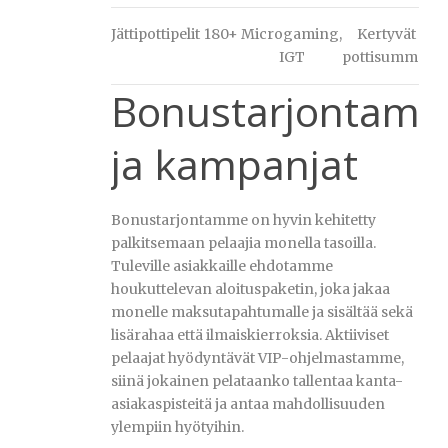
Jättipottipelit
180+
Microgaming,
Kertyvät
IGT
pottisummat
Bonustarjontam
ja kampanjat
Bonustarjontamme on hyvin kehitetty
palkitsemaan pelaajia monella tasoilla.
Tuleville asiakkaille ehdotamme
houkuttelevan aloituspaketin, joka jakaa
monelle maksutapahtumalle ja sisältää sekä
lisärahaa että ilmaiskierroksia. Aktiiviset
pelaajat hyödyntävät VIP-ohjelmastamme,
siinä jokainen pelataanko tallentaa kanta-
asiakaspisteitä ja antaa mahdollisuuden
ylempiin hyötyihin.