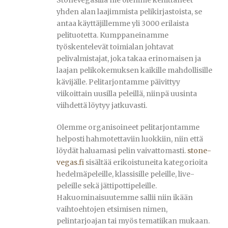
StoneVegasilla me olemme kehittäneet
yhden alan laajimmista pelikirjastoista, se
antaa käyttäjillemme yli 3000 erilaista
pelituotetta. Kumppaneinamme
työskentelevät toimialan johtavat
pelivalmistajat, joka takaa erinomaisen ja
laajan pelikokemuksen kaikille mahdollisille
kävijälle. Pelitarjontamme päivittyy
viikoittain uusilla peleillä, niinpä uusinta
viihdettä löytyy jatkuvasti.
Olemme organisoineet pelitarjontamme
helposti hahmotettaviin luokkiin, niin että
löydät haluamasi pelin vaivattomasti.
stone-
vegas.fi
sisältää erikoistuneita kategorioita
hedelmäpeleille, klassisille peleille, live-
peleille sekä jättipottipeleille.
Hakuominaisuutemme sallii niin ikään
vaihtoehtojen etsimisen nimen,
pelintarjoajan tai myös tematiikan mukaan.