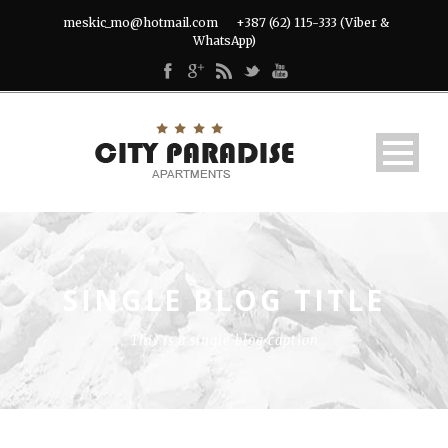
meskic_mo@hotmail.com
+387 (62) 115-333 (Viber &
WhatsApp)
SINGLE BLOG TITLE
This is a single blog caption