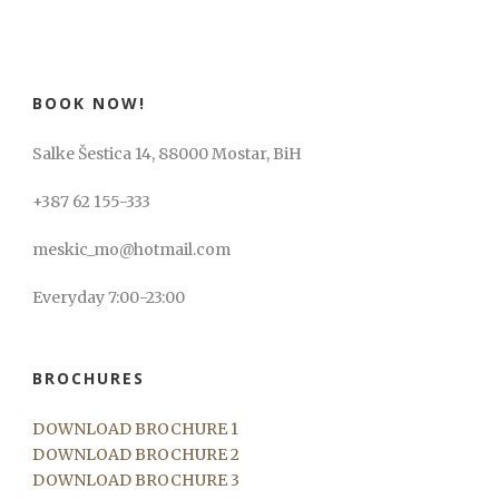
BOOK NOW!
Salke Šestica 14, 88000 Mostar, BiH
+387 62 155-333
meskic_mo@hotmail.com
Everyday 7:00-23:00
BROCHURES
DOWNLOAD BROCHURE 1
DOWNLOAD BROCHURE 2
DOWNLOAD BROCHURE 3