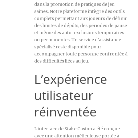
dans la promotion de pratiques de jeu
saines. Notre plateforme intègre des outils
complets permettant aux joueurs de définir
des limites de dépôts, des périodes de pause
et même des auto-exclusions temporaires
ou permanentes. Un service d’assistance
spécialisé reste disponible pour
accompagner toute personne confrontée à
des difficultés liées au jeu.
L’expérience
utilisateur
réinventée
L’interface de Stake Casino a été conçue
avec une attention méticuleuse portée à