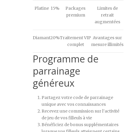
Platine
15%
Packages
Limites de
premium
retrait
augmentées
Diamant
20%
Traitement VIP
Avantages sur
complet
mesure illimités
Programme de
parrainage
généreux
Partagez votre code de parrainage
unique avec vos connaissances
Recevez une commission sur l’activité
de jeu de vos filleuls à vie
Bénéficiez de bonus supplémentaires
lorsque vos filleuls atteignent certains