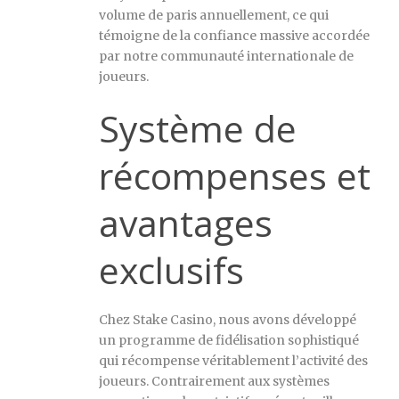
volume de paris annuellement, ce qui
témoigne de la confiance massive accordée
par notre communauté internationale de
joueurs.
Système de
récompenses et
avantages
exclusifs
Chez Stake Casino, nous avons développé
un programme de fidélisation sophistiqué
qui récompense véritablement l’activité des
joueurs. Contrairement aux systèmes