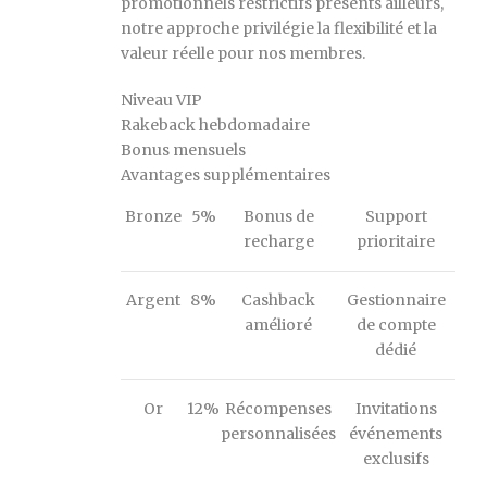
promotionnels restrictifs présents ailleurs,
notre approche privilégie la flexibilité et la
valeur réelle pour nos membres.
Niveau VIP
Rakeback hebdomadaire
Bonus mensuels
Avantages supplémentaires
Bronze
5%
Bonus de
Support
recharge
prioritaire
Argent
8%
Cashback
Gestionnaire
amélioré
de compte
dédié
Or
12%
Récompenses
Invitations
personnalisées
événements
exclusifs