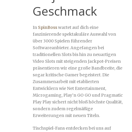
Geschmack
In
SpinBoss
wartet auf dich eine
faszinierende spektakuläre Auswahl von
über 3000 Spielen führender
Softwareanbieter. Angefangen bei
traditionellen Slots bis hin zu neuartigen
Video Slots mit steigenden Jackpot-Preisen
präsentieren wir eine große Bandbreite, die
sogar kritische Gamer begeistert. Die
Zusammenarbeit mit etablierten
Entwicklern wie Net Entertainment,
Microgaming, Play’n GO GO und Pragmatic
Play Play sichert nicht bloß höchste Qualität,
sondern zudem regelmäßige
Erweiterungen mit neuen Titeln.
Tischspiel-Fans entdecken bei uns auf