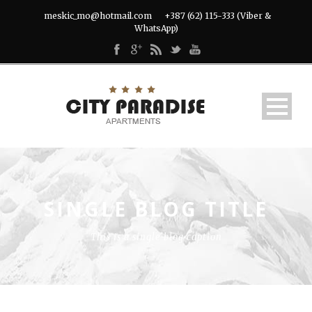
meskic_mo@hotmail.com
+387 (62) 115-333 (Viber &
WhatsApp)
SINGLE BLOG TITLE
This is a single blog caption