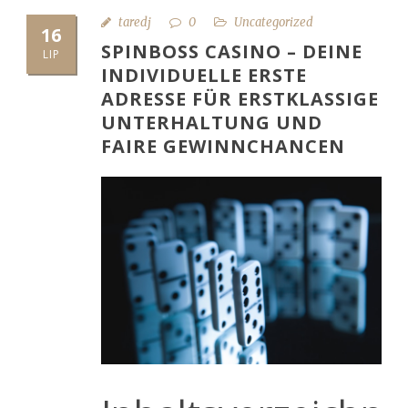
taredj
0
Uncategorized
16
SPINBOSS CASINO – DEINE
LIP
INDIVIDUELLE ERSTE
ADRESSE FÜR ERSTKLASSIGE
UNTERHALTUNG UND
FAIRE GEWINNCHANCEN