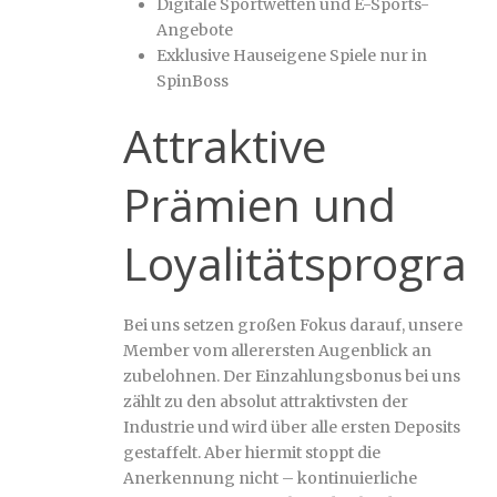
Digitale Sportwetten und E-Sports-
Angebote
Exklusive Hauseigene Spiele nur in
SpinBoss
Attraktive
Prämien und
Loyalitätsprogr
Bei uns setzen großen Fokus darauf, unsere
Member vom allerersten Augenblick an
zubelohnen. Der Einzahlungsbonus bei uns
zählt zu den absolut attraktivsten der
Industrie und wird über alle ersten Deposits
gestaffelt. Aber hiermit stoppt die
Anerkennung nicht – kontinuierliche