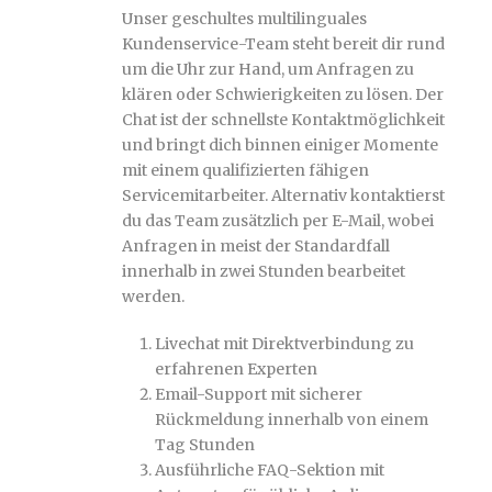
Unser geschultes multilinguales
Kundenservice-Team steht bereit dir rund
um die Uhr zur Hand, um Anfragen zu
klären oder Schwierigkeiten zu lösen. Der
Chat ist der schnellste Kontaktmöglichkeit
und bringt dich binnen einiger Momente
mit einem qualifizierten fähigen
Servicemitarbeiter. Alternativ kontaktierst
du das Team zusätzlich per E-Mail, wobei
Anfragen in meist der Standardfall
innerhalb in zwei Stunden bearbeitet
werden.
Livechat mit Direktverbindung zu
erfahrenen Experten
Email-Support mit sicherer
Rückmeldung innerhalb von einem
Tag Stunden
Ausführliche FAQ-Sektion mit