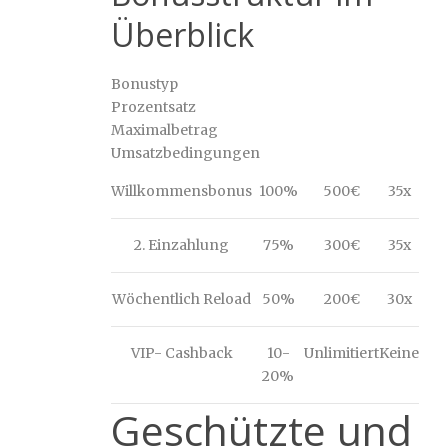
Überblick
Bonustyp
Prozentsatz
Maximalbetrag
Umsatzbedingungen
Willkommensbonus
100%
500€
35x
2. Einzahlung
75%
300€
35x
Wöchentlich Reload
50%
200€
30x
VIP- Cashback
10-
Unlimitiert
Keine
20%
Geschützte und