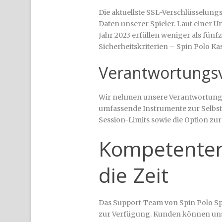
Die aktuellste SSL-Verschlüsselung
Daten unserer Spieler. Laut einer
Jahr 2023 erfüllen weniger als fün
Sicherheitskriterien – Spin Polo Ka
Verantwortungsv
Wir nehmen unsere Verantwortung 
umfassende Instrumente zur Selbstk
Session-Limits sowie die Option zu
Kompetenter
die Zeit
Das Support-Team von Spin Polo Sp
zur Verfügung. Kunden können uns 