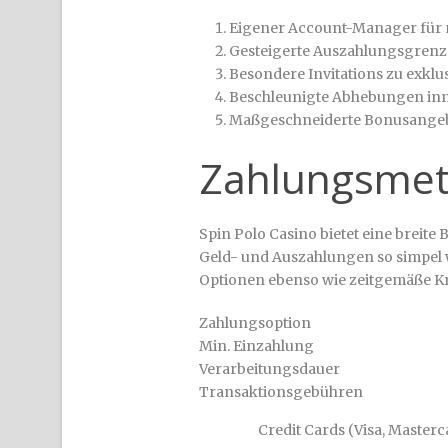
Eigener Account-Manager für
Gesteigerte Auszahlungsgrenze
Besondere Invitations zu exkl
Beschleunigte Abhebungen inn
Maßgeschneiderte Bonusangeb
Zahlungsmet
Spin Polo Casino bietet eine breit
Geld- und Auszahlungen so simpel w
Optionen ebenso wie zeitgemäße 
Zahlungsoption
Min. Einzahlung
Verarbeitungsdauer
Transaktionsgebühren
Credit Cards (Visa, Masterc