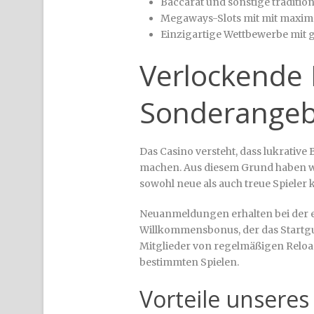
Baccarat und sonstige tradition
Megaways-Slots mit mit maxim
Einzigartige Wettbewerbe mit g
Verlockende
Sonderange
Das Casino versteht, dass lukrative
machen. Aus diesem Grund haben wi
sowohl neue als auch treue Spieler 
Neuanmeldungen erhalten bei der e
Willkommensbonus, der das Startgut
Mitglieder von regelmäßigen Relo
bestimmten Spielen.
Vorteile unsere