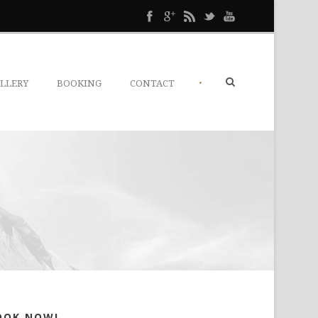
•
LLERY
BOOKING
CONTACT
OOK NOW!