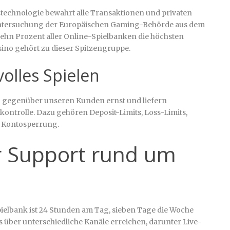
stechnologie bewahrt alle Transaktionen und privaten
 Untersuchung der Europäischen Gaming-Behörde aus dem
fzehn Prozent aller Online-Spielbanken die höchsten
sino gehört zu dieser Spitzengruppe.
olles Spielen
gegenüber unseren Kunden ernst und liefern
ontrolle. Dazu gehören Deposit-Limits, Loss-Limits,
r Kontosperrung.
 Support rund um
ielbank ist 24 Stunden am Tag, sieben Tage die Woche
über unterschiedliche Kanäle erreichen, darunter Live-