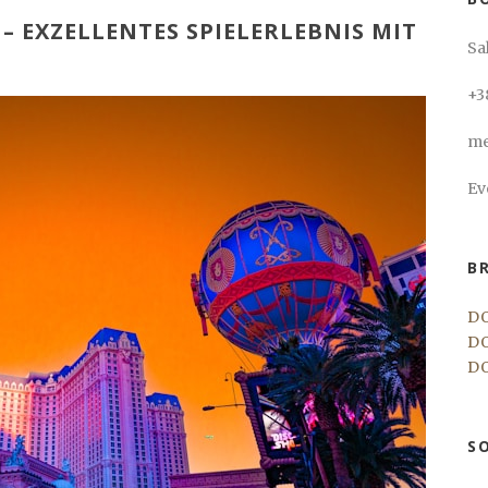
– EXZELLENTES SPIELERLEBNIS MIT
Sa
+3
me
Ev
B
D
D
D
S