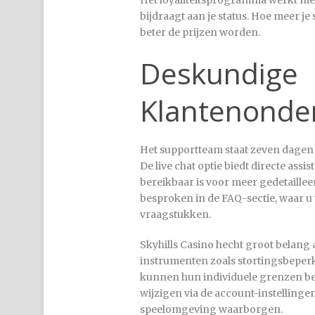
Het loyaliteitsprogramma werkt met
bijdraagt aan je status. Hoe meer je 
beter de prijzen worden.
Deskundige
Klantenonde
Het supportteam staat zeven dagen 
De live chat optie biedt directe assi
bereikbaar is voor meer gedetaille
besproken in de FAQ-sectie, waar 
vraagstukken.
Skyhills Casino hecht groot belan
instrumenten zoals stortingsbeperki
kunnen hun individuele grenzen bep
wijzigen via de account-instellinge
speelomgeving waarborgen.