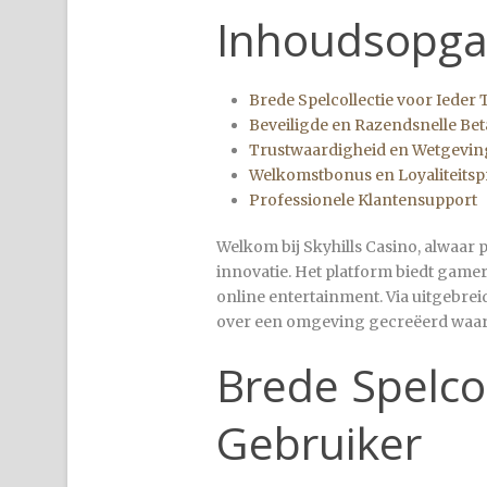
Inhoudsopga
Brede Spelcollectie voor Ieder
Beveiligde en Razendsnelle Be
Trustwaardigheid en Wetgevin
Welkomstbonus en Loyaliteit
Professionele Klantensupport
Welkom bij Skyhills Casino, alwaa
innovatie. Het platform biedt game
online entertainment. Via uitgebrei
over een omgeving gecreëerd waari
Brede Spelcol
Gebruiker