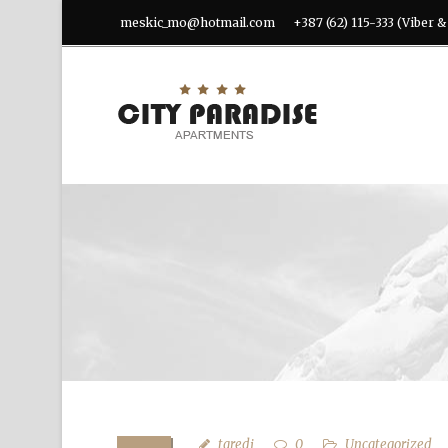
meskic_mo@hotmail.com
+387 (62) 115-333 (Viber 
taredj
0
Uncategorized