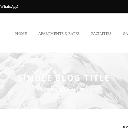
& WhatsApp)
HOME
APARTMENTS & RATES
FACILITIES
GA
SINGLE BLOG TITLE
This is a single blog caption
B