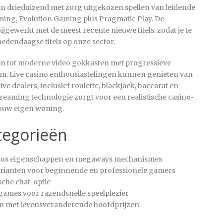
an drieduizend met zorg uitgekozen spellen van leidende
ming, Evolution Gaming plus Pragmatic Play. De
gewerkt met de meest recente nieuwe titels, zodat je te
 hedendaagse titels op onze sector.
ten tot moderne video gokkasten met progressieve
orm. Live casino enthousiastelingen kunnen genieten van
ve dealers, inclusief roulette, blackjack, baccarat en
eaming technologie zorgt voor een realistische casino-
jouw eigen woning.
tegorieën
bonus eigenschappen en megaways mechanismes
varianten voor beginnende en professionele gamers
sche chat-optie
 games voor razendsnelle speelplezier
 met levensveranderende hoofdprijzen