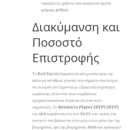
ταιριάζει σε χρήστες που αναζητούν άμεση
γρήγορη action
Διακύμανση και
Ποσοστό
Επιστροφής
Το Red Baron διακρίνεται από μεσαία προς την
ανώτερη αστάθεια, γεγονός που σημαίνει που δείχνει
ότι οι κέρδη δεν έρχονται με εξαιρετική συχνότητα
εμφάνισης, αλλά όταν όταν συμβαίνουν
πραγματοποιούνται δύνανται να είναι πολύ
σημαντικές. Το
Return to Player (RTP) (RTP)
του slot κυμαίνεται στο στο 96.05 τοις εκατό, ένα
ποσοστό που βρίσκεται στον μέσο στον μέσο όρο της
βιομηχανίας όρο της βιομηχανίας slots και προσφέρει