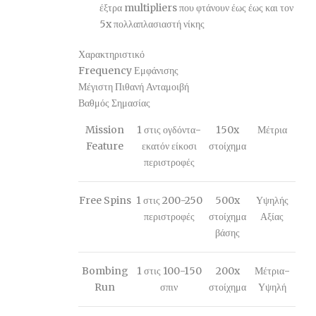
έξτρα multipliers που φτάνουν έως έως και τον
5x πολλαπλασιαστή νίκης
Χαρακτηριστικό
Frequency Εμφάνισης
Μέγιστη Πιθανή Ανταμοιβή
Βαθμός Σημασίας
Mission
1 στις ογδόντα-
150x
Μέτρια
Feature
εκατόν είκοσι
στοίχημα
περιστροφές
Free Spins
1 στις 200-250
500x
Υψηλής
περιστροφές
στοίχημα
Αξίας
βάσης
Bombing
1 στις 100-150
200x
Μέτρια-
Run
σπιν
στοίχημα
Υψηλή