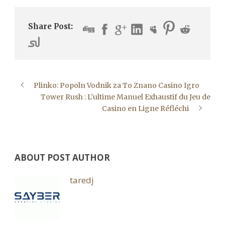
Share Post:
Plinko: Popoln Vodnik za To Znano Casino Igro
Tower Rush : L’ultime Manuel Exhaustif du Jeu de
Casino en Ligne Réfléchi
ABOUT POST AUTHOR
taredj