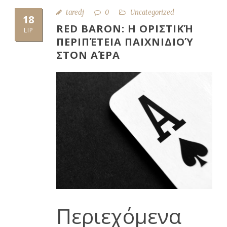
taredj
0
Uncategorized
18
RED BARON: Η ΟΡΙΣΤΙΚΉ
LIP
ΠΕΡΙΠΈΤΕΙΑ ΠΑΙΧΝΙΔΙΟΎ
ΣΤΟΝ ΑΈΡΑ
Περιεχόμενα