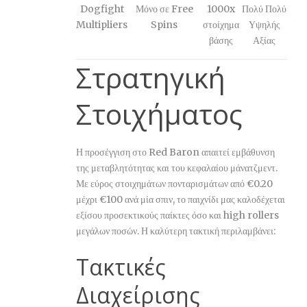
Dogfight
Μόνο σε Free
1000x
Πολύ Πολύ
Multipliers
Spins
στοίχημα
Υψηλής
βάσης
Αξίας
Στρατηγική
Στοιχήματος
Η προσέγγιση στο Red Baron απαιτεί εμβάθυνση
της μεταβλητότητας και του κεφαλαίου μάνατζμεντ.
Με εύρος στοιχημάτων πονταρισμάτων από €0.20
μέχρι €100 ανά μία σπιν, το παιχνίδι μας καλοδέχεται
εξίσου προσεκτικούς παίκτες όσο και high rollers
μεγάλων ποσών. Η καλύτερη τακτική περιλαμβάνει:
Τακτικές
Διαχείρισης