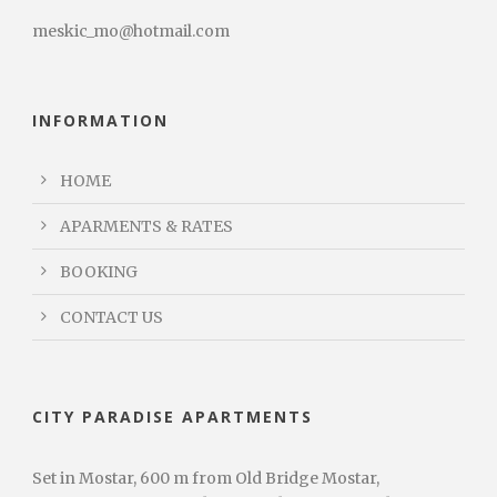
meskic_mo@hotmail.com
INFORMATION
HOME
APARMENTS & RATES
BOOKING
CONTACT US
CITY PARADISE APARTMENTS
Set in Mostar, 600 m from Old Bridge Mostar,