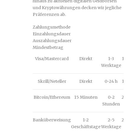
hinaus zu aktuellen digitalen Geldbörsen
und Kryptowährungen decken wir jegliche
Präferenzen ab.
Zahlungsmethode
Einzahlungsdauer
Auszahlungsdauer
Mindestbetrag
Visa/Mastercard
Direkt
1-3
10€
Werktage
Skrill/Neteller
Direkt
0-24 h
10€
Bitcoin/Ethereum
15 Minuten
0-2
20€
Stunden
Banküberweisung
1-2
2-5
20€
Geschäftstage
Werktage