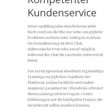
Kundenservice
Unser multilinguales Kundenteam steht
Euch rund um die Uhr zur Seite, um jegliche
Probleme zu lösen oder Anliegen zu lösen.
Die Kontaktierung ist über Chat,
elektronische Post oder Anruf möglich,
während der Chat die rascheste Antwortzeit
bietet.
Das Servicepersonal absolviert regelmäßige
Trainings zu jeglichen Aspekten der
Plattform, sodass fachliche und exakte
Assistenz garantiert ist. Obendrein offeriert
dieses umfangreiches Fragen-Center
Erklärungen auf die häufigsten Fragen, die
Sie jederzeit selbst ansehen können.