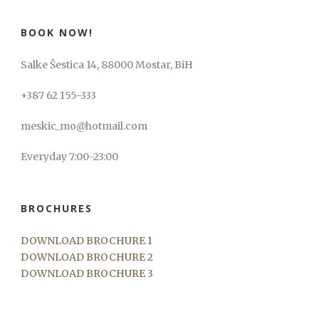
BOOK NOW!
Salke Šestica 14, 88000 Mostar, BiH
+387 62 155-333
meskic_mo@hotmail.com
Everyday 7:00-23:00
BROCHURES
DOWNLOAD BROCHURE 1
DOWNLOAD BROCHURE 2
DOWNLOAD BROCHURE 3