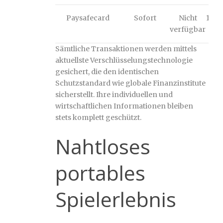
Paysafecard
Sofort
Nicht
10€
verfügbar
Sämtliche Transaktionen werden mittels
aktuellste Verschlüsselungstechnologie
gesichert, die den identischen
Schutzstandard wie globale Finanzinstitute
sicherstellt. Ihre individuellen und
wirtschaftlichen Informationen bleiben
stets komplett geschützt.
Nahtloses
portables
Spielerlebnis