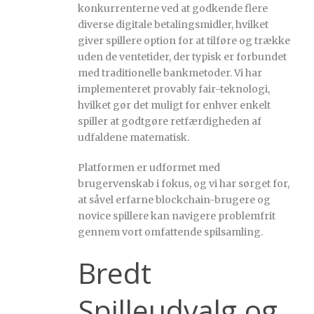
konkurrenterne ved at godkende flere
diverse digitale betalingsmidler, hvilket
giver spillere option for at tilføre og trække
uden de ventetider, der typisk er forbundet
med traditionelle bankmetoder. Vi har
implementeret provably fair-teknologi,
hvilket gør det muligt for enhver enkelt
spiller at godtgøre retfærdigheden af
udfaldene matematisk.
Platformen er udformet med
brugervenskab i fokus, og vi har sørget for,
at såvel erfarne blockchain-brugere og
novice spillere kan navigere problemfrit
gennem vort omfattende spilsamling.
Bredt
Spilleudvalg og