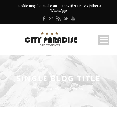
meskic_mo@hotmail.com
+387 (62) 115-333 (Viber &
WhatsApp)
SINGLE BLOG TITLE
This is a single blog caption