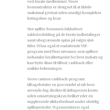
vort loyale medlemmer. Vores
bonusstruktur er designet til at tildele
maksimal gevinst uden unødigt komplekse
betingelser og krav.
Nye spiller-bonussen inkluderer
saldofordobling på de første indbetalinger
samt ubegrænsede spins på valgte slot-
titler. Vi har også et omfattende VIP-
program med flere niveauer, som spillere
indsamler loyalitetspoint for hver indsats og
kan bytte disse til tilbud, cashback eller
unikke belønninger.
Vores casinos cashback-program
tilbagebetaler en procentdel af tab hver
syvende dag direkte til deltagernes konto
uden omsætningskrav, hvilket yder en
supplerende sikkerhedsnet under uheldig
spilleperioder. Vi gennemfører også