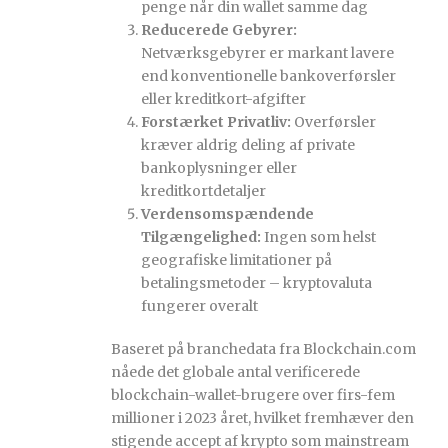
penge når din wallet samme dag
Reducerede Gebyrer:
Netværksgebyrer er markant lavere
end konventionelle bankoverførsler
eller kreditkort-afgifter
Forstærket Privatliv:
Overførsler
kræver aldrig deling af private
bankoplysninger eller
kreditkortdetaljer
Verdensomspændende
Tilgængelighed:
Ingen som helst
geografiske limitationer på
betalingsmetoder – kryptovaluta
fungerer overalt
Baseret på branchedata fra Blockchain.com
nåede det globale antal verificerede
blockchain-wallet-brugere over firs-fem
millioner i 2023 året, hvilket fremhæver den
stigende accept af krypto som mainstream