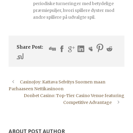
periodiske turneringer med betydelige
præmiepuljer, hvori spillere dyster mod
andre spillere på udvalgte spil.
Share Post:
CasinoJoy: Kattava Selvitys Suomen maan
Parhaaseen Nettikasinoon
Donbet Casino: Top-Tier Casino Venue featuring
Competitive Advantage
ABOUT POST AUTHOR