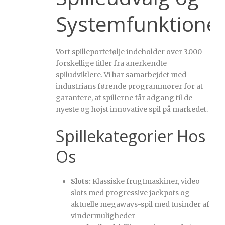
Systemfunktione
Vort spilleportefølje indeholder over 3.000
forskellige titler fra anerkendte
spiludviklere. Vi har samarbejdet med
industrians førende programmører for at
garantere, at spillerne får adgang til de
nyeste og højst innovative spil på markedet.
Spillekategorier Hos
Os
Slots:
Klassiske frugtmaskiner, video
slots med progressive jackpots og
aktuelle megaways-spil med tusinder af
vindermuligheder