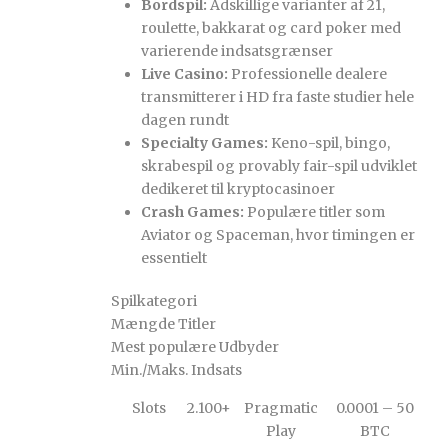
Bordspil:
Adskillige varianter af 21,
roulette, bakkarat og card poker med
varierende indsatsgrænser
Live Casino:
Professionelle dealere
transmitterer i HD fra faste studier hele
dagen rundt
Specialty Games:
Keno-spil, bingo,
skrabespil og provably fair-spil udviklet
dedikeret til kryptocasinoer
Crash Games:
Populære titler som
Aviator og Spaceman, hvor timingen er
essentielt
Spilkategori
Mængde Titler
Mest populære Udbyder
Min./Maks. Indsats
Slots
2.100+
Pragmatic
0.0001 – 50
Play
BTC