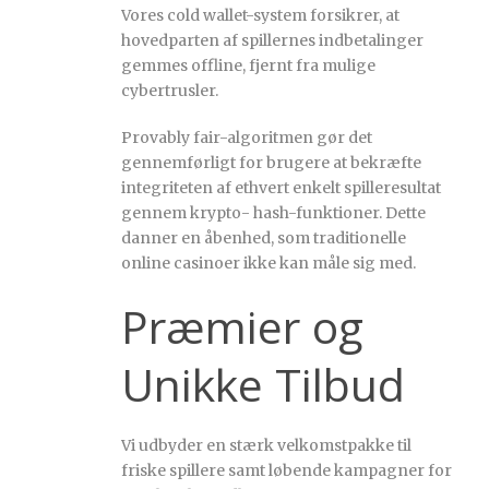
Vores cold wallet-system forsikrer, at
hovedparten af spillernes indbetalinger
gemmes offline, fjernt fra mulige
cybertrusler.
Provably fair-algoritmen gør det
gennemførligt for brugere at bekræfte
integriteten af ethvert enkelt spilleresultat
gennem krypto- hash-funktioner. Dette
danner en åbenhed, som traditionelle
online casinoer ikke kan måle sig med.
Præmier og
Unikke Tilbud
Vi udbyder en stærk velkomstpakke til
friske spillere samt løbende kampagner for