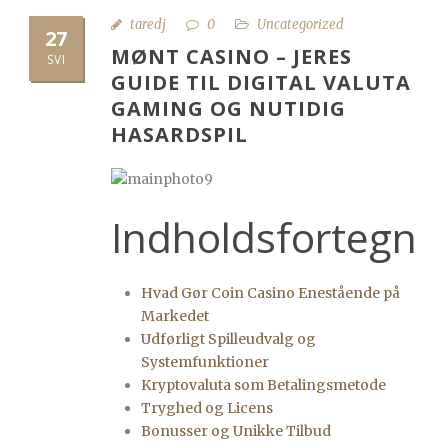
taredj
0
Uncategorized
27
MØNT CASINO – JERES
SVI
GUIDE TIL DIGITAL VALUTA
GAMING OG NUTIDIG
HASARDSPIL
Indholdsfortegne
Hvad Gør Coin Casino Enestående på
Markedet
Udførligt Spilleudvalg og
Systemfunktioner
Kryptovaluta som Betalingsmetode
Tryghed og Licens
Bonusser og Unikke Tilbud