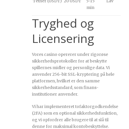
Tether (USDT)
20 USDT
5-15
Lav
min
Tryghed og
Licensering
Vores casino opererer under rigorøse
sikkerhedsprotokoller for at beskytte
spillernes midler og personlige data. Vi
anvender 256-bit SSL-kryptering på hele
platformen, hvilket er den samme
sikkerhedsstandard, som finans-
institutioner anvender.
Vi har implementeret tofaktorgodkendelse
(2FA) som en optional sikkerhedsfunktion,
og vi opfordrer alle brugere til at slå til
denne for maksimal kontobeskyttelse.