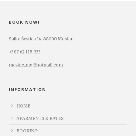
BOOK NOW!
Salke Šestica 14, 88000 Mostar
+387 62 115-333
meskic_mo@hotmail.com
INFORMATION
HOME
APARMENTS & RATES
BOOKING