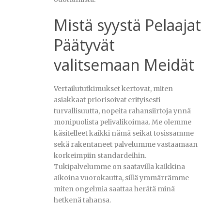
Mistä syystä Pelaajat
Päätyvät
valitsemaan Meidät
Vertailututkimukset kertovat, miten
asiakkaat priorisoivat erityisesti
turvallisuutta, nopeita rahansiirtoja ynnä
monipuolista pelivalikoimaa. Me olemme
käsitelleet kaikki nämä seikat tosissamme
sekä rakentaneet palvelumme vastaamaan
korkeimpiin standardeihin.
Tukipalvelumme on saatavilla kaikkina
aikoina vuorokautta, sillä ymmärrämme
miten ongelmia saattaa herätä minä
hetkenä tahansa.