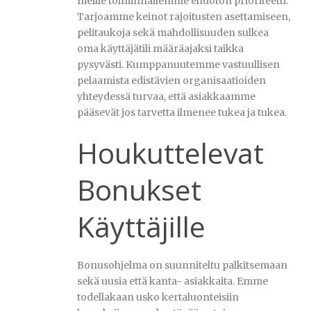
meille toiminnallemme ehdoton prioriteetti.
Tarjoamme keinot rajoitusten asettamiseen,
pelitaukoja sekä mahdollisuuden sulkea
oma käyttäjätili määräajaksi taikka
pysyvästi. Kumppanuutemme vastuullisen
pelaamista edistävien organisaatioiden
yhteydessä turvaa, että asiakkaamme
pääsevät jos tarvetta ilmenee tukea ja tukea.
Houkuttelevat
Bonukset
Käyttäjille
Bonusohjelma on suunniteltu palkitsemaan
sekä uusia että kanta- asiakkaita. Emme
todellakaan usko kertaluonteisiin