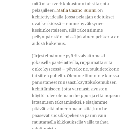
mitä oikea verkkokasinon tulisi tarjota
pelaajilleen.
Mafia Casino Suomi
on
kehitetty idealla, jossa pelaajan odotukset
ovat keskiössä – emme hyväksyneet
keskinkertaiseen, sillä rakensimme
peliympäristön, missä jokainen pelikerta on
aidosti kokemus.
Järjestelmämme pyörii vaivattomasti
jokaisella päätelaitteilla, riippumatta siitä
onko kyseessä – pöytäkone, taulutietokone
tai sitten puhelin. Olemme tiimimme kanssa
panostaneet runsaasti käyttökokemuksen
kehittämiseen, jotta varmasti sivuston
käyttö tulee olemaan helppoa ja että nopean
lataamisen takaamiseksi. Pelaajamme
pitävät siitä nimenomaan siitä, kun he
pääsevät suosikkipeliensä pariin vain
muutamalla klikkauksella vailla turhaa
odottamista.