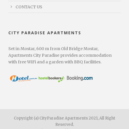
CONTACT US
CITY PARADISE APARTMENTS
Set in Mostar, 600 m from Old Bridge Mostar,
Apartments City Paradise provides accommodation
with free WiFi and a garden with BBQ facilities.
Copyright (a) CityParadise Apartments 2021, All Right
Reserved.