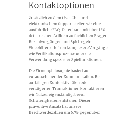
Kontaktoptionen
Zusätzlich zu dem Live-Chat und
elektronischem Support stellen wir eine
ausführliche FAQ-Datenbank mit über 150
detailreichen Artikeln zu fachlichen Fragen,
Bezahlvorgängen und Spielregeln.
Videohilfen erklären komplexere Vorgänge
wie Verifikationsprozesse oder die
Verwendung spezieller Spielfunktionen.
Die Firmenphilosophie basiert auf
vorausschauender Kommunikation: Bei
auffälligen Kontoaktivitäten oder
verzögerten Transaktionen kontaktieren
wir Nutzer eigenständig, bevor
Schwierigkeiten entstehen. Dieser
präventive Ansatz hat unsere
Beschwerdezahlen um 67% gegenüber