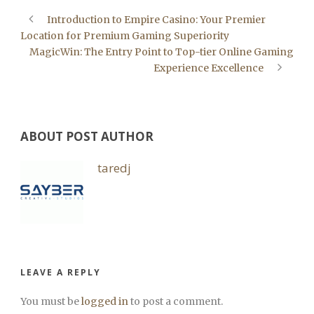
Introduction to Empire Casino: Your Premier
Location for Premium Gaming Superiority
MagicWin: The Entry Point to Top-tier Online Gaming
Experience Excellence
ABOUT POST AUTHOR
taredj
LEAVE A REPLY
You must be
logged in
to post a comment.