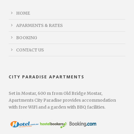
HOME
APARMENTS & RATES
BOOKING
CONTACT US
CITY PARADISE APARTMENTS
Set in Mostar, 600 m from Old Bridge Mostar,
Apartments City Paradise provides accommodation
with free WiFi and a garden with BBQ facilities.