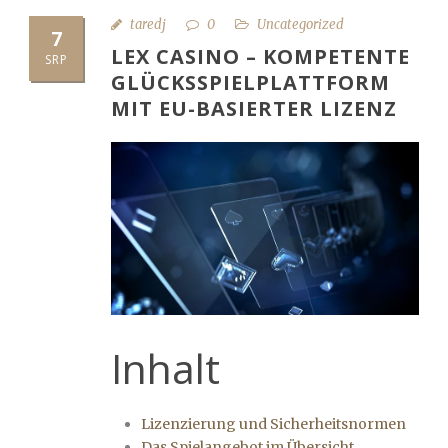
taredj
0
Uncategorized
7
LEX CASINO – KOMPETENTE
SRP
GLÜCKSSPIELPLATTFORM
MIT EU-BASIERTER LIZENZ
Inhalt
Lizenzierung und Sicherheitsnormen
Das Spielangebot im Übersicht