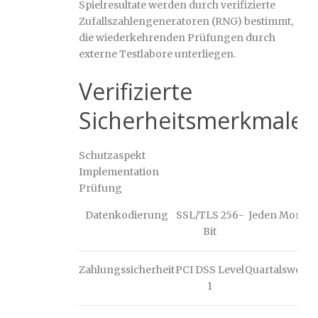
Spielresultate werden durch verifizierte
Zufallszahlengeneratoren (RNG) bestimmt,
die wiederkehrenden Prüfungen durch
externe Testlabore unterliegen.
Verifizierte
Sicherheitsmerkmale
Schutzaspekt
Implementation
Prüfung
Datenkodierung
SSL/TLS 256-
Jeden Monat
Bit
Zahlungssicherheit
PCI DSS Level
Quartalsweise
1