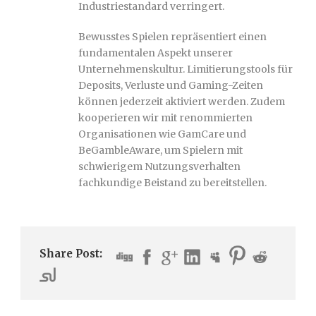
Industriestandard verringert.
Bewusstes Spielen repräsentiert einen
fundamentalen Aspekt unserer
Unternehmenskultur. Limitierungstools für
Deposits, Verluste und Gaming-Zeiten
können jederzeit aktiviert werden. Zudem
kooperieren wir mit renommierten
Organisationen wie GamCare und
BeGambleAware, um Spielern mit
schwierigem Nutzungsverhalten
fachkundige Beistand zu bereitstellen.
Share Post: