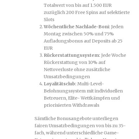
Totalwert von bis auf 1.500 EUR
zuzüglich 200 Free Spins auf selektierte
Slots
Wöchentliche Nachlade-Boni:
Jeden
Montag zwischen 50% und 75%
Aufladungsbonus auf Deposits ab 25
EUR
Rückerstattungssystem:
Jede Woche
Rückerstattung von 10% auf
Nettoverluste ohne zusätzliche
Umsatzbedingungen
Loyalitätsclub:
Multi-Level-
Belohnungssystem mit individuellen
Betreuern, Elite- Wettkämpfen und
priorisierten Withdrawals
Sämtliche Bonusangebote unterliegen
fairen Umsatzbedingungen von bis zu 35-
fach, während unterschiedliche Game-