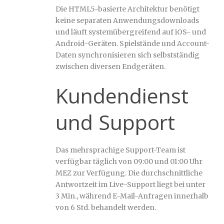
Die HTML5-basierte Architektur benötigt
keine separaten Anwendungsdownloads
und läuft systemübergreifend auf iOS- und
Android-Geräten. Spielstände und Account-
Daten synchronisieren sich selbstständig
zwischen diversen Endgeräten.
Kundendienst
und Support
Das mehrsprachige Support-Team ist
verfügbar täglich von 09:00 und 01:00 Uhr
MEZ zur Verfügung. Die durchschnittliche
Antwortzeit im Live-Support liegt bei unter
3 Min., während E-Mail-Anfragen innerhalb
von 6 Std. behandelt werden.