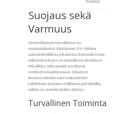
Gaming
Suojaus sekä
Varmuus
Sivustollamme turvallisuus on
ensimmäiseksi. Käytämme 256-bittista
salaustekniikkaa jokaisessa tiedonsiirrossa,
mikä teknologia on täsmälleen identtinen
tekniikka, mitä pankit soveltavat
verkkotransaktioissaan. Jokainen
tietoturvatiedot sekä maksutiedot
talletetaan suojassa erillisissä palvelimilla,
mihin on asetettu tiukka yhteys.
Turvallinen Toiminta