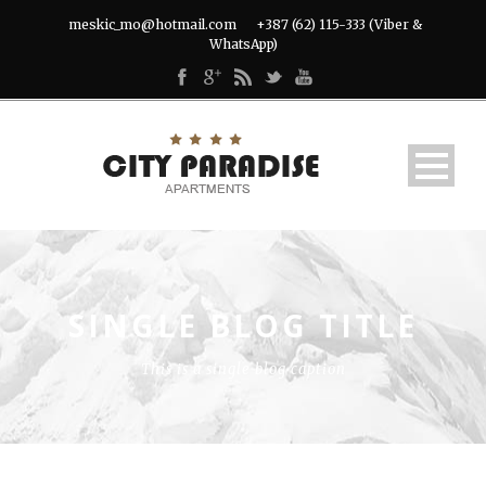
meskic_mo@hotmail.com
+387 (62) 115-333 (Viber &
WhatsApp)
SINGLE BLOG TITLE
This is a single blog caption