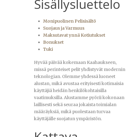
Sisällysluettelo
Monipuolinen Pelisisältö
Suojaus ja Varmuus
Maksutavat ynnä Kotiutukset
Bonukset
Tuki
Hyvää päivää kokemaan Kaahaukseen,
missä perinteiset pelit yhdistyvät modernin
teknologian. Olemme yhdessä luoneet
alustan, mikä avustaa erityisesti kotimaisia
käyttäjiä heidän henkilökohtaisilla
vaatimuksilla. Alustamme pyörii kokonaan
laillisesti sekä seuraa jokaista toimialan
määräyksiä, mikä puolestaan turvaa
käyttäjälle suojatun ympäristön.
Kattava