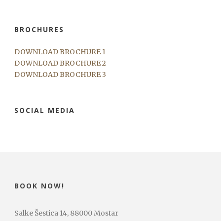
BROCHURES
DOWNLOAD BROCHURE 1
DOWNLOAD BROCHURE 2
DOWNLOAD BROCHURE 3
SOCIAL MEDIA
BOOK NOW!
Salke Šestica 14, 88000 Mostar