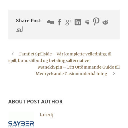
Share Post:
FamBet Spillside – Vår komplette veiledning til
spill, bonustilbud og betalingsalternativer
ManekiSpin – Ditt Uttömmande Guide till
Medryckande Casinounderhållning
ABOUT POST AUTHOR
taredj