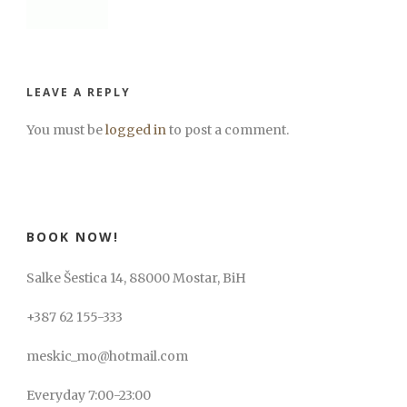
LEAVE A REPLY
You must be
logged in
to post a comment.
BOOK NOW!
Salke Šestica 14, 88000 Mostar, BiH
+387 62 155-333
meskic_mo@hotmail.com
Everyday 7:00-23:00