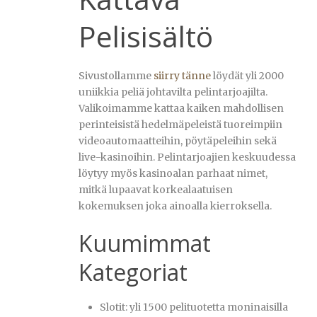
Pelisisältö
Sivustollamme
siirry tänne
löydät yli 2000
uniikkia peliä johtavilta pelintarjoajilta.
Valikoimamme kattaa kaiken mahdollisen
perinteisistä hedelmäpeleistä tuoreimpiin
videoautomaatteihin, pöytäpeleihin sekä
live-kasinoihin. Pelintarjoajien keskuudessa
löytyy myös kasinoalan parhaat nimet,
mitkä lupaavat korkealaatuisen
kokemuksen joka ainoalla kierroksella.
Kuumimmat
Kategoriat
Slotit: yli 1500 pelituotetta moninaisilla