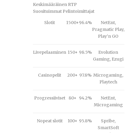
Keskimääräinen RTP
Suosituimmat Pelintoimittajat
Slotit
1500+
96.4%
NetEnt,
Pragmatic Play,
Play’n GO
Livepelaaminen
150+
98.5%
Evolution
Gaming, Ezugi
Casinopelit
200+
97.8%
Microgaming,
Playtech
Progressiiviset
80+
94.2%
NetEnt,
Microgaming
Nopeat slotit
100+
95.8%
Spribe,
SmartSoft