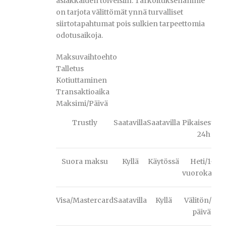
asiakkaiden toiveisiin. Tarkoituksenamme
on tarjota välittömät ynnä turvalliset
siirtotapahtumat pois sulkien tarpeettomia
odotusaikoja.
Maksuvaihtoehto
Talletus
Kotiuttaminen
Transaktioaika
Maksimi/Päivä
Trustly
Saatavilla
Saatavilla
Pikaisesti/1-
24h
Suora maksu
Kyllä
Käytössä
Heti/1-3
vuorokautta
Visa/Mastercard
Saatavilla
Kyllä
Välitön/3-5
päivää